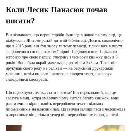
Коли Лесик Панасюк почав
писати?
Він зізнавався, що перші спроби були ще в дошкільному віці, це
відбулося в Житомирській дитячій бібліотеці. Досить символічно,
що в 2015 році він був знову та тому ж місці, тільки вже в якості
запрошеного гостя читав свої вірші. Поділився поет і цікавою
історією про свою першу, створену власноруч книжку десь в 5
років. Вона була вкрай маленькою, розміром 5х5 см. Текст він
друкував свого роду на реліквії — на бабусиній друкарській
машинці, потім вирізав і вклеював ліворуч текст, праворуч
знаходилися ілюстрації.
Що надихнуло Лесика стати поетом? Він переконаний, що це
заслуга мами, котра змалечку йому читала багато книжок, вони
разом вчили вірші, навіть переробляли тексти відомих
письменників на власний лад. Ця звичка залишилася з чоловіком і
в дорослому віці, тільки тепер він переробляє не твори, а пісні.