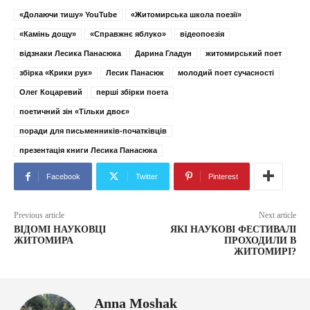
«Долаючи тишу» YouTube
«Житомирська школа поезії»
«Камінь дощу»
«Справжнє яблуко»
відеопоезія
відзнаки Лесика Панасюка
Дарина Гладун
житомирський поет
збірка «Крики рук»
Лесик Панасюк
молодий поет сучасності
Олег Коцаревий
перші збірки поета
поетичний зін «Тільки двоє»
поради для письменників-початківців
презентація книги Лесика Панасюка
Facebook
Twitter
Pinterest
Previous article
Next article
ВІДОМІ НАУКОВЦІ
ЯКІ НАУКОВІ ФЕСТИВАЛІ
ЖИТОМИРА
ПРОХОДИЛИ В
ЖИТОМИРІ?
Anna Moshak