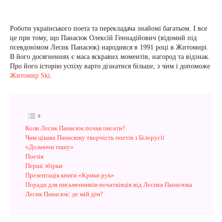
Роботи українського поета та перекладача знайомі багатьом. І все
це при тому, що Панасюк Олексій Геннадійович (відомий під
псевдонімом Лесик Панасюк) народився в 1991 році в Житомирі.
В його досягненнях є маса яскравих моментів, нагород та відзнак.
Про його історію успіху варто дізнатися більше, з чим і допоможе
Житомир Ski
.
Коли Лесик Панасюк почав писати?
Чим цікава Панасюку творчість поетів з Білорусії
«Долаючи тишу»
Поезія
Перші збірки
Презентація книги «Крики рук»
Поради для письменників-початківців від Лесика Панасюка
Лесик Панасюк: де мій дім?