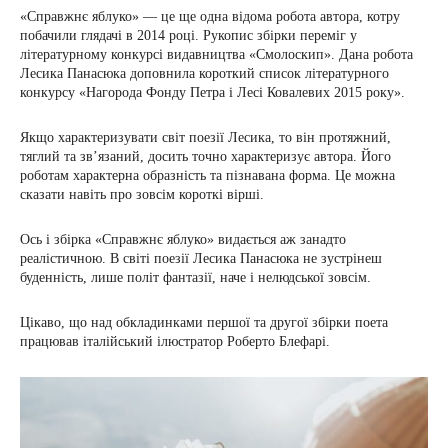
«Справжнє яблуко» — це ще одна відома робота автора, котру
побачили глядачі в 2014 році. Рукопис збірки переміг у
літературному конкурсі видавництва «Смолоскип». Дана робота
Лесика Панасюка доповнила короткий список літературного
конкурсу «Нагорода Фонду Петра і Лесі Ковалевих 2015 року».
Якщо характеризувати світ поезії Лесика, то він протяжний,
тяглий та зв’язаний, досить точно характеризує автора. Його
роботам характерна образність та пізнавана форма. Це можна
сказати навіть про зовсім короткі вірші.
Ось і збірка «Справжнє яблуко» видається аж занадто
реалістичною. В світі поезії Лесика Панасюка не зустрінеш
буденність, лише політ фантазії, наче і нелюдської зовсім.
Цікаво, що над обкладинками першої та другої збірки поета
працював італійський ілюстратор Роберто Блефарі.