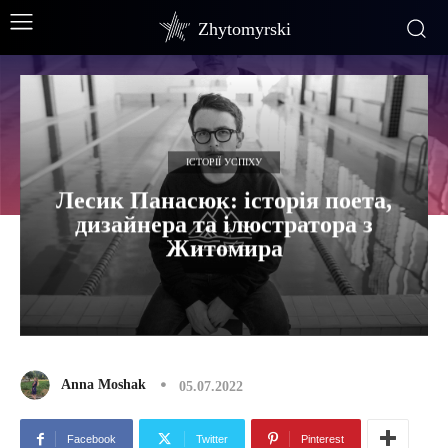
Zhytomyrski
ІСТОРІЇ УСПІХУ
Лесик Панасюк: історія поета,
дизайнера та ілюстратора з
Житомира
Anna Moshak
05.07.2022
Facebook
Twitter
Pinterest