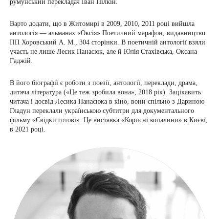
румунський перекладач Іван Пілкін.
Варто додати, що в Житомирі в 2009, 2010, 2011 році вийшла
антологія — альманах «Оксія» Поетичний марафон, видавництво
ПП Хоровський А. М., 304 сторінки. В поетичній антології взяли
участь не лише Лесик Панасюк, але й Юлія Стахівська, Оксана
Гаджій.
В його біографії є роботи з поезії, антології, переклади, драма,
дитяча література («Це теж зробила вона», 2018 рік). Зацікавить
читача і досвід Лесика Панасюка в кіно, вони спільно з Дариною
Гладун переклали українською субтитри для документального
фільму «Свідки готові». Це виставка «Корисні копалини» в Києві,
в 2021 році.