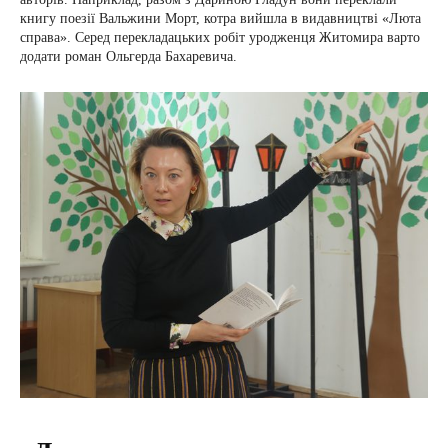
книгу поезії Вальжини Морт, котра вийшла в видавництві «Люта
справа». Серед перекладацьких робіт уродженця Житомира варто
додати роман Ольгерда Бахаревича.