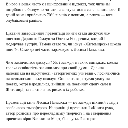
В його віршах часто є зашифрований підтекст, тож читачам
потрібно не бездумно читати, а вчитуватися в сенс написаного. В
даній книзі приблизно 70% віршів є новими, а решта — вже
опубліковані раніше.
Цікавим завершенням презентації книги стала дискусія між
поеткою Дариною Гладун та Олегом Коцаревим, котрий і
модерував зустріч. Темою стало те, чи існує «Житомирська школа
поезії». Саме до неї часто зараховують Лесика Панасюка.
Чим закінчилася дискусія? Як і завжди в таких випадках, кожна
творча особистість залишилася при своїй думці. Дарина
наполягала на відсутності «авторитетних учителів», посилаючись
на «смолоскипівську школу». Опонент акцентував увагу на
поетах, котрі народилися, вийшли на поетичну сцену саме в
Житомирі, та на спільних рисах в їх роботах.
Презентації книг Лесика Панасюка — це завжди цікавий захід з
особливою атмосферою. Наприкінці презентації «Книги рук»,
автор розповів про перекладацьку творчість і на завершення
прочитав вірш Вальжини Морт, білоруської авторки.