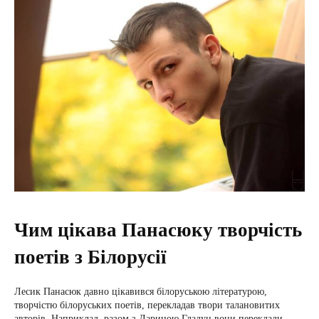
Чим цікава Панасюку творчість
поетів з Білорусії
Лесик Панасюк давно цікавився білоруською літературою,
творчістю білоруських поетів, перекладав твори талановитих
авторів. Наприклад, разом з Дариною Гладун вони переклали