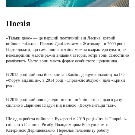
Поезія
«Тільки двоє» — це перший поетичний зін Лесика, котрий
вийшов спільно з Павлом Данілевичем в Житомирі, в 2009 році.
Варто додати, що саме поняття «зін» можна охарактеризувати, як
некомерційні малотиражні видання авторів, котрі вони самостійно
реалізують. Часто вони мають форму особистого щоденника.
В 2013 році вийшла його книга «Камінь дощу» видавництва ГО
«Форум видавців», в 2014 році «Справжнє яблуко», далі «Крики
рук».
В 2018 році вийшов ще один поетичний зін автора, цього разу
спільно з Дариною Гладун під назвою «Документація тіла».
Ще одна робота вийшла в Бухаресті в 2019 році «Insula Timpului»
спільно з Галиною Римбу, Володимиром Коркуновим та
Катериною Деришевською. Переклав талановиту роботу