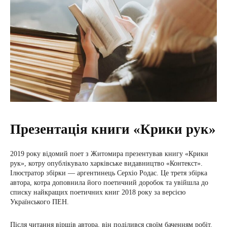
Презентація книги «Крики рук»
2019 року відомий поет з Житомира презентував книгу «Крики
рук», котру опублікувало харківське видавництво «Контекст».
Ілюстратор збірки — аргентинець Серхіо Родас. Це третя збірка
автора, котра доповнила його поетичний доробок та увійшла до
списку найкращих поетичних книг 2018 року за версією
Українського ПЕН.
Після читання віршів автора, він поділився своїм баченням робіт.