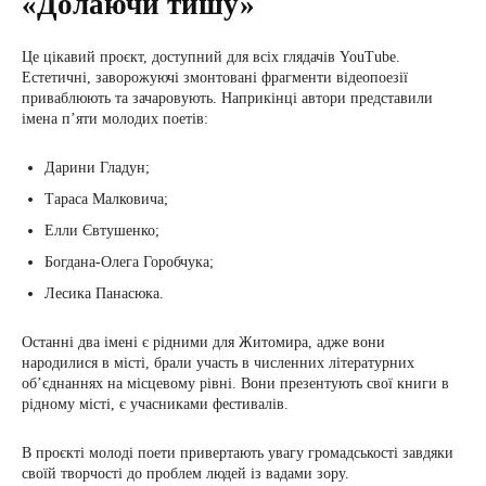
«Долаючи тишу»
Це цікавий проєкт, доступний для всіх глядачів YouTube.
Естетичні, заворожуючі змонтовані фрагменти відеопоезії
приваблюють та зачаровують. Наприкінці автори представили
імена п’яти молодих поетів:
Дарини Гладун;
Тараса Малковича;
Елли Євтушенко;
Богдана-Олега Горобчука;
Лесика Панасюка.
Останні два імені є рідними для Житомира, адже вони
народилися в місті, брали участь в численних літературних
об’єднаннях на місцевому рівні. Вони презентують свої книги в
рідному місті, є учасниками фестивалів.
В проєкті молоді поети привертають увагу громадськості завдяки
своїй творчості до проблем людей із вадами зору.