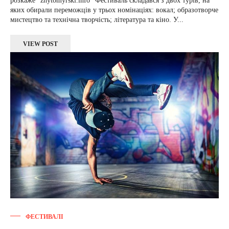
розкаже “zhytomyrski.info” Фестиваль складався з двох турів, на
яких обирали переможців у трьох номінаціях: вокал; образотворче
мистецтво та технічна творчість; література та кіно. У...
VIEW POST
ФЕСТИВАЛІ