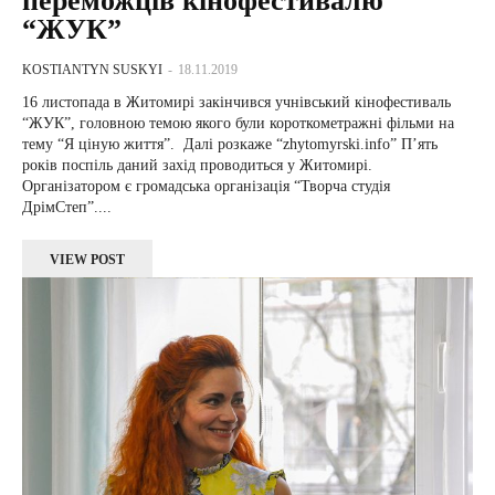
переможців кінофестивалю
“ЖУК”
KOSTIANTYN SUSKYI
-
18.11.2019
16 листопада в Житомирі закінчився учнівський кінофестиваль
“ЖУК”, головною темою якого були короткометражні фільми на
тему “Я ціную життя”. Далі розкаже “zhytomyrski.info” П’ять
років поспіль даний захід проводиться у Житомирі.
Організатором є громадська організація “Творча студія
ДрімСтеп”....
VIEW POST