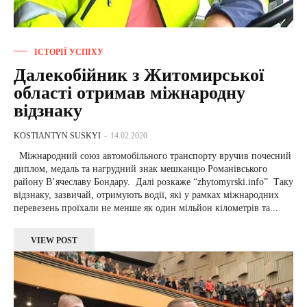
ІСТОРІЇ УСПІХУ
Далекобійник з Житомирської
області отримав міжнародну
відзнаку
KOSTIANTYN SUSKYI
-
14.02.2020
Міжнародний союз автомобільного транспорту вручив почесний
диплом, медаль та нагрудний знак мешканцю Романівського
району В’ячеславу Бондару. Далі розкаже “zhytomyrski.info” Таку
відзнаку, зазвичай, отримують водії, які у рамках міжнародних
перевезень проїхали не менше як один мільйон кілометрів та...
VIEW POST