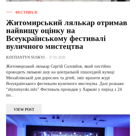
ФЕСТИВАЛІ
Житомирський лялькар отримав
найвищу оцінку на
Всеукраїнському фестивалі
вуличного мистецтва
KOSTIANTYN SUSKYI
-
27.01.2020
Житомирський лялькар Сергій Соловйов, який постійно
проводить лялькові шоу на центральній пішохідній вулиці
Михайлівській для дорослих та дітей, зміг вразити журі
Всеукраїнського фестивалю вуличного мистецтва. Далі розкаже
“zhytomyrski.info” Фестиваль проходив у Харкові у період з 24
по...
VIEW POST