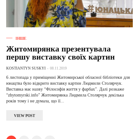
ІНШЕ
Житомирянка презентувала
першу виставку своїх картин
KOSTIANTYN SUSKYI
-
08.11.2019
6 листопада у приміщенні Житомирської обласної бібліотеки для
юнацтва було відкрито виставку картин Людмили Столярчук.
Виставка має назву “Філософія життя у фарбах”. Далі розкаже
“zhytomyrski.info” Житомирянка Людмила Столярчук декілька
років тому і не думала, що її...
VIEW POST