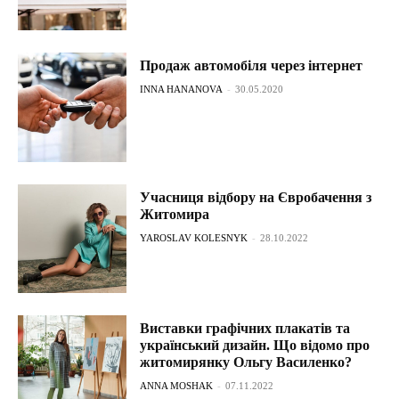
Продаж автомобіля через інтернет
INNA HANANOVA
-
30.05.2020
Учасниця відбору на Євробачення з
Житомира
YAROSLAV KOLESNYK
-
28.10.2022
Виставки графічних плакатів та
український дизайн. Що відомо про
житомирянку Ольгу Василенко?
ANNA MOSHAK
-
07.11.2022