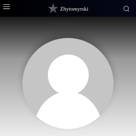
Zhytomyrski