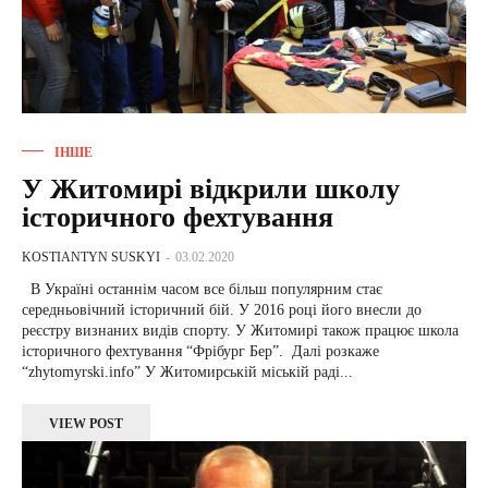
ІНШЕ
У Житомирі відкрили школу
історичного фехтування
KOSTIANTYN SUSKYI
-
03.02.2020
В Україні останнім часом все більш популярним стає
середньовічний історичний бій. У 2016 році його внесли до
реєстру визнаних видів спорту. У Житомирі також працює школа
історичного фехтування “Фрібург Бер”. Далі розкаже
“zhytomyrski.info” У Житомирській міській раді...
VIEW POST