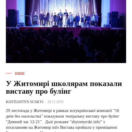
ІНШЕ
У ​Житомирі школярам показали
виставу про булінг
KOSTIANTYN SUSKYI
-
29.11.2019
29 листопада у Житомирі в рамках всеукраїнської компанії “16
днів без насильства” показували театральну виставу про булінг
“Дивний час 12-21”. Далі розкаже “zhytomyrski.info” з
посиланням на Житомир info Вистава пройшла у приміщенні