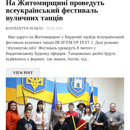
На Житомирщині проведуть
всеукраїнський фестиваль
вуличних танців
KOSTIANTYN SUSKYI
-
05.02.2020
Вже вдруге на Житомирщині у Бердичеві пройде всеукраїнський
фестиваль вуличних танців BEAT'EM UP FEST 2. Далі розкаже
“zhytomyrski.info” Фестиваль проведуть 8 лютого у
Бердичівському Будинку офіцерів. Танцювальні двобої будуть
відбуватись у форматі, так званих, батлів, під...
VIEW POST