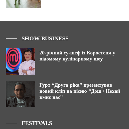
SHOW BUSINESS
20-річний су-шеф із Коростеня у
відомому кулінарному шоу
Гурт “Друга ріка” презентував
новий кліп на пісню “Дощ / Нехай
вмиє нас”
FESTIVALS