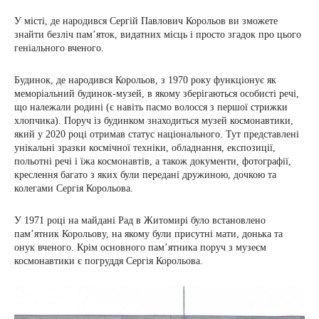
У місті, де народився Сергій Павлович Корольов ви зможете
знайти безліч памʼяток, видатних місць і просто згадок про цього
геніального вченого.
Будинок, де народився Корольов, з 1970 року функціонує як
меморіальний будинок-музей, в якому зберігаються особисті речі,
що належали родині (є навіть пасмо волосся з першої стрижки
хлопчика). Поруч із будинком знаходиться музей космонавтики,
який у 2020 році отримав статус національного. Тут представлені
унікальні зразки космічної техніки, обладнання, експозиції,
польотні речі і їжа космонавтів, а також документи, фотографії,
креслення багато з яких були передані дружиною, дочкою та
колегами Сергія Корольова.
У 1971 році на майдані Рад в Житомирі було встановлено
пам’ятник Корольову, на якому були присутні мати, донька та
онук вченого. Крім основного пам’ятника поруч з музеєм
космонавтики є погруддя Сергія Корольова.