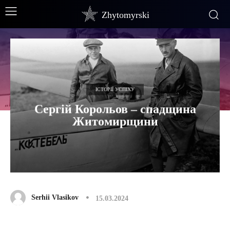
Zhytomyrski
ІСТОРІЇ УСПІХУ
Сергій Корольов – спадщина
Житомирщини
Serhii Vlasikov
15.03.2024