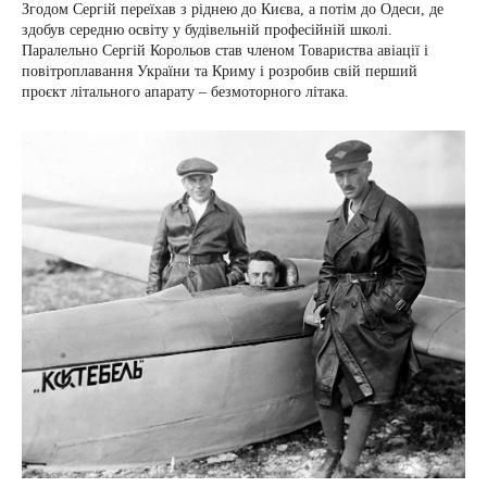
Згодом Сергій переїхав з ріднею до Києва, а потім до Одеси, де
здобув середню освіту у будівельній професійній школі.
Паралельно Сергій Корольов став членом Товариства авіації і
повітроплавання України та Криму і розробив свій перший
проєкт літального апарату – безмоторного літака.