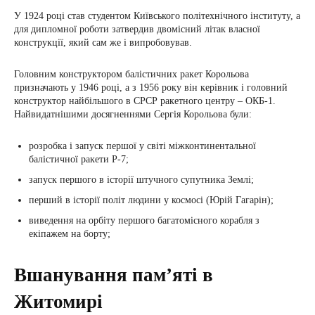
У 1924 році став студентом Київського політехнічного інституту, а
для дипломної роботи затвердив двомісний літак власної
конструкції, який сам же і випробовував.
Головним конструктором балістичних ракет Корольова
призначають у 1946 році, а з 1956 року він керівник і головний
конструктор найбільшого в СРСР ракетного центру – ОКБ-1.
Найвидатнішими досягненнями Сергія Корольова були:
розробка і запуск першої у світі міжконтинентальної
балістичної ракети Р-7;
запуск першого в історії штучного супутника Землі;
перший в історії політ людини у космосі (Юрій Гагарін);
виведення на орбіту першого багатомісного корабля з
екіпажем на борту;
Вшанування пам’яті в
Житомирі