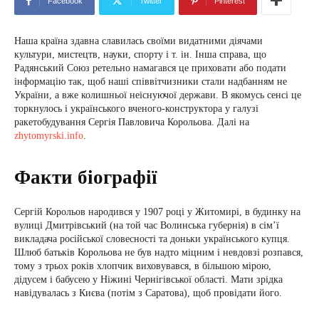
Facebook
Twitter
Pinterest
Наша країна здавна славилась своїми видатними діячами
культури, мистецтв, науки, спорту і т. ін. Інша справа, що
Радянський Союз ретельно намагався це приховати або подати
інформацію так, щоб наші співвітчизники стали надбанням не
України, а вже колишньої неіснуючої держави. В якомусь сенсі це
торкнулось і українського вченого-конструктора у галузі
ракетобудування Сергія Павловича Корольова. Далі на
zhytomyrski.info
.
Факти біографії
Сергій Корольов народився у 1907 році у Житомирі, в будинку на
вулиці Дмитрівський (на той час Волинська губернія) в сім’ї
викладача російської словесності та доньки українського купця.
Шлюб батьків Корольова не був надто міцним і невдовзі розпався,
тому з трьох років хлопчик виховувався, в більшою мірою,
дідусем і бабусею у Ніжині Чернігівської області. Мати зрідка
навідувалась з Києва (потім з Саратова), щоб провідати його.