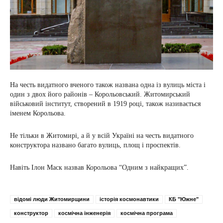
На честь видатного вченого також названа одна із вулиць міста і
один з двох його районів – Корольовський. Житомирський
військовий інститут, створений в 1919 році, також називається
іменем Корольова.
Не тільки в Житомирі, а й у всій Україні на честь видатного
конструктора названо багато вулиць, площ і проспектів.
Навіть Ілон Маск назвав Корольова “Одним з найкращих”.
відомі люди Житомирщини
історія космонавтики
КБ "Южне"
конструктор
космічна інженерія
космічна програма