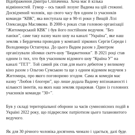
Відображення Дмитра Сліпаченка. Хоча має й кілька
відмінностей. Гумор – ось такий лозунг Вадима на цій стежині.
Досвідчений чоловік, що свого часу був одним із учасників
команди “КВК”, яка виступала ще в 90-ті роки у Вищій Лізі
Олександра Маслякова. В 2000-х роках став головою організації
“Житомирський КВК” і був його постійним ведучим. “Без
паніки”, саме таку назву мало шоу на каналі “Україна”, яке наш
земляк з Бердичева проводив у компанії зіркових Сергія Середи і
Володимира Остапчука. До цього Вадим разом з Дмитром
організували зйомки скетч-шоу “Бюджетники”. В 2021 році став
одним із тих, хто був учасником відомого шоу “Країна У” на
каналі “ТЕТ”. Той самий рік став для нього дебютом у великому
кіно разом з Ольгою Сумською та ще з одним відомим ведучим з
Житомира, про якого поговоримо згодом. Сама ж комедія має
назву “Любов і блогери”, що лише додала Вадиму впізнаваності і
кількості івентів, на яких наш земляк працював. Один із головних
учасників команди “30+”.
Був у складі територіальної оборони за часів сумнозвісних подій в
Україні 2022 року, що підкреслює патріотизм цього талановитого
ведучого.
Як для 30 річного чоловіка досягнень чимало і здається, далі буде.