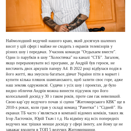
Наймолодший ведучий нашого краю, який досягнув шалених
висот у цій сфері і майже не сходить з екранів телевізорів у
різних шоу і передачах. Учасник команди “Отдыхаем вместе”.
Один із парубків в шоу “Холостячка” на каналі “СТБ”. Загалом,
якщо перераховувати всі програми, де Андрій був героєм, не
вистачить двох аркушів паперу А4. В 2022 році відбулася подія в
його житті, яка змусила багатьох дівчат України піти в маркет і
купити кілька пляшок шампанського, щоб залити своє горе, адже
наш земляк одруживсяі. Судячи з усіх шоу і проектах, де було
видно обличчя Андрія можна винести підсумок про його
колосальний досвід у 30 з гаком років, проте сам гак невеликий.
Свою кар’єру ведучого почав зі сцени “Житомирського КВК” ще в
2010-х роках, коли грав у складі команд “Ранетки” і “Сідней”. На
екранах ТБ часто з’являється в компанії відомих коміків, таких як
Ігор Ласточкін, Юрій Ткач і т.д. На відміну від всіх попередніх
ведучих має трішки менше досвіду у сфері івенту, але йому це не
заважає входити в ТОП 5 ведучих Житомирщини.