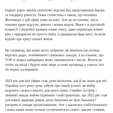
Одразу варто чекати скептичні відгуки від представників борців
за гендерну рівність. Поки статистика є такою, що чоловіки
Житомира у цій сфері поки на коні. Але це не означає, що в
нашому краю відсутні дівчата і жінки ведучі. Вони є в достатній
кількості і виділяти кращих немає сенсу, адже українські жінки
вже є прикрасою не просто свята, а прикрасою будь-чого, бо всім
відомо про красу наших жінок.
Не таємниця, що наше місто озброєне, як мінімум ще сотнею
ведучих радіо, телебачення і святкових заходів, а це означає, що
ТОП п’ятірка найкращих може змінюватися з часом. Життя не
стоїть на місці і будуть нові люди та нові прізвища у списку тих
чи інших на вершині.
2022 рік для цієї сфери став дуже болісним, але й не лише для неї.
Українці того року дуже забули про такий клопіт, як вибір
ведучого і всього іншого для свого свята. Сімейні зустрічі і
святкові заходи майже відмінені і найстрашніше, що 2022 рік став
для нашої держави роком, коли банально не було бажання і
настрою ті заходи організовувати. Але з часом все стабілізувалося
і наша нація знову почала зустрічатися на свята і масові гуляння,