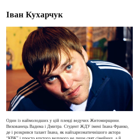
Іван Кухарчук
Один із наймолодших у цій плеяді ведучих Житомирщини.
Вихованець Вадима і Дмитра. Студент ЖДУ імені Івана Франко,
де і розкрився талант Івана, як найхаризматичнішого актора
“КВК” і просто крутого ведучого не лише свят сімейних, а й