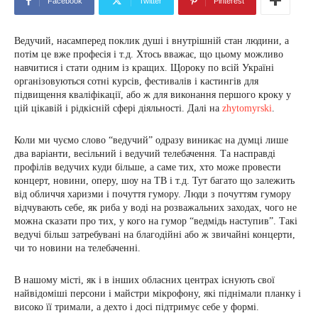
Facebook
Twitter
Pinterest
Ведучий, насамперед поклик душі і внутрішній стан людини, а
потім це вже професія і т.д. Хтось вважає, що цьому можливо
навчитися і стати одним із кращих. Щороку по всій Україні
організовуються сотні курсів, фестивалів і кастингів для
підвищення кваліфікації, або ж для виконання першого кроку у
цій цікавій і рідкісній сфері діяльності. Далі на
zhytomyrski
.
Коли ми чуємо слово “ведучий” одразу виникає на думці лише
два варіанти, весільний і ведучий телебачення. Та насправді
профілів ведучих куди більше, а саме тих, хто може провести
концерт, новини, оперу, шоу на ТВ і т.д. Тут багато що залежить
від обличчя харизми і почуття гумору. Люди з почуттям гумору
відчувають себе, як риба у воді на розважальних заходах, чого не
можна сказати про тих, у кого на гумор “ведмідь наступив”. Такі
ведучі більш затребувані на благодійні або ж звичайні концерти,
чи то новини на телебаченні.
В нашому місті, як і в інших обласних центрах існують свої
найвідоміші персони і майстри мікрофону, які піднімали планку і
високо її тримали, а дехто і досі підтримує себе у формі.