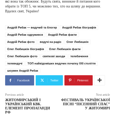
які вона так обожнює. Будуть свята, виникне й питання кого
обрати із ТОП 5, чи можливо тих, хто на шляху до вершини.
Вдалих свят, Україно!
Андрій Рибак — ведучий та блогер
Андрій Рибак біографія
Андрій Рибак одружився
Андрій Рибак факти
Андрій Рибак фото
ведучі на радіо
Олег Любишкін
Олег Любишкін біографія
Олег Любишкін факти
Олег Любишкін фото
святкові заходи
телебачення
телеведучі
ТОП найвідоміших ведучих початку ХХІ століття
шоумен Андрій Рибак
Facebook
Twitter
Pinterest
Previous article
Next article
ЖИТОМИРСЬКИЙ І
ФЕСТИВАЛЬ УКРАЇНСЬКОЇ
УКРАЇНСЬКИЙ КВК.
ПІСНІ “ПІСЕННИЙ СПАС”
ЕЛЕМЕНТ ПРОПАГАНДИ
У ЖИТОМИРІ
РФ