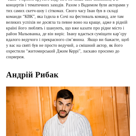
концертів і тематичних заходів. Разом з Вадимом були акторами у
тих самих скетч-шоу і сіткомах. Свого часу Іван був в складі
команди “КВК”, яка їздила в Сочі на фестиваль команд, але там
великих успіхів не досягла та певне воно на краще, адже в рідній
країні його люблять і шанують, що вже казати про рідне місто і
район Мальованка, де він виріс. Івану вдається суміщати кар’єру
вдалого ведучого і прекрасного сім’янина. Якщо ви бажаєте, щоб
у вас на святі був не просто ведучий, а смішний актор, як його
охрестили “житомирський Джим Керрі”, ласкаво просимо до
соцмереж.
Андрій Рибак