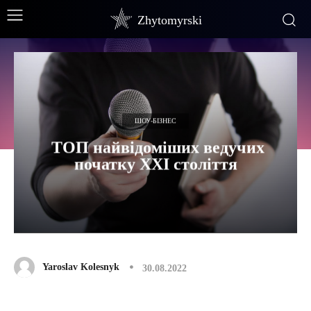
Zhytomyrski
ШОУ-БІЗНЕС
ТОП найвідоміших ведучих
початку ХХІ століття
Yaroslav Kolesnyk
30.08.2022