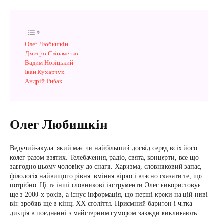
Олег Любишкін
Дмитро Сліпаченко
Вадим Новіцький
Іван Кухарчук
Андрій Рибак
Олег Любишкін
Ведучий-акула, який має чи найбільший досвід серед всіх його
колег разом взятих. Телебачення, радіо, свята, концерти, все що
завгодно цьому чоловіку до снаги. Харизма, словниковий запас,
філологія найвищого рівня, вміння вірно і вчасно сказати те, що
потрібно. Ці та інші словникові інструменти Олег використовує
ще з 2000-х років, а існує інформація, що перші кроки на цій ниві
він зробив ще в кінці ХХ століття. Приємний баритон і чітка
дикція в поєднанні з майстерним гумором завжди викликають