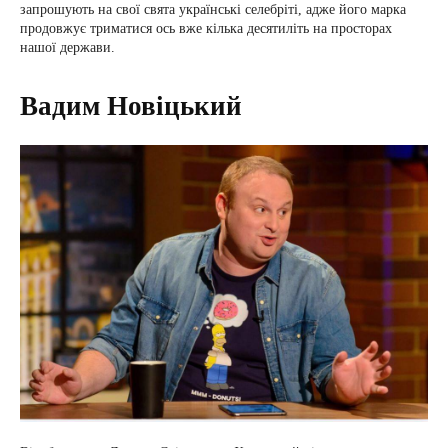
запрошують на свої свята українські селебріті, адже його марка
продовжує триматися ось вже кілька десятиліть на просторах
нашої держави.
Вадим Новіцький