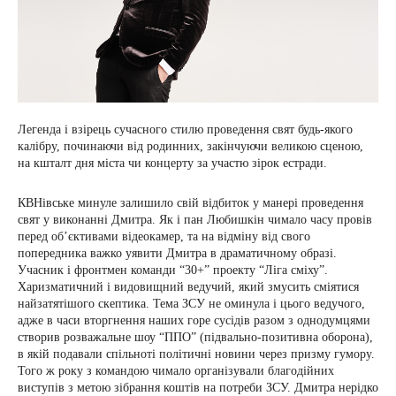
Легенда і взірець сучасного стилю проведення свят будь-якого
калібру, починаючи від родинних, закінчуючи великою сценою,
на кшталт дня міста чи концерту за участю зірок естради.
КВНівське минуле залишило свій відбиток у манері проведення
свят у виконанні Дмитра. Як і пан Любишкін чимало часу провів
перед об’єктивами відеокамер, та на відміну від свого
попередника важко уявити Дмитра в драматичному образі.
Учасник і фронтмен команди “30+” проекту “Ліга сміху”.
Харизматичний і видовищний ведучий, який змусить сміятися
найзатятішого скептика. Тема ЗСУ не оминула і цього ведучого,
адже в часи вторгнення наших горе сусідів разом з однодумцями
створив розважальне шоу “ППО” (підвально-позитивна оборона),
в якій подавали спільноті політичні новини через призму гумору.
Того ж року з командою чимало організували благодійних
виступів з метою зібрання коштів на потреби ЗСУ. Дмитра нерідко