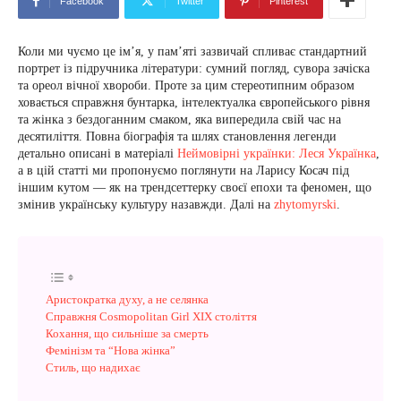
Facebook
Twitter
Pinterest
Коли ми чуємо це ім’я, у пам’яті зазвичай спливає стандартний
портрет із підручника літератури: сумний погляд, сувора зачіска
та ореол вічної хвороби. Проте за цим стереотипним образом
ховається справжня бунтарка, інтелектуалка європейського рівня
та жінка з бездоганним смаком, яка випередила свій час на
десятиліття. Повна біографія та шлях становлення легенди
детально описані в матеріалі
Неймовірні українки: Леся Українка
,
а в цій статті ми пропонуємо поглянути на Ларису Косач під
іншим кутом — як на трендсеттерку своєї епохи та феномен, що
змінив українську культуру назавжди. Далі на
zhytomyrski
.
Аристократка духу, а не селянка
Справжня Cosmopolitan Girl XIX століття
Кохання, що сильніше за смерть
Фемінізм та “Нова жінка”
Стиль, що надихає