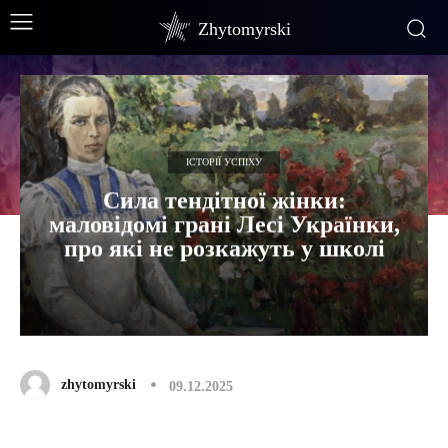
Zhytomyrski
ІСТОРІЇ УСПІХУ
Сила тендітної жінки:
маловідомі грані Лесі Українки,
про які не розкажуть у школі
zhytomyrski
09.12.2025