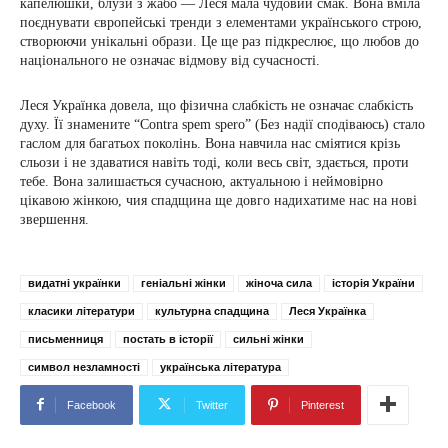
капелюшки, блузи з жабо — Леся мала чудовий смак. Вона вміла
поєднувати європейські тренди з елементами українського строю,
створюючи унікальні образи. Це ще раз підкреслює, що любов до
національного не означає відмову від сучасності.
Леся Українка довела, що фізична слабкість не означає слабкість
духу. Її знамените “Contra spem spero” (Без надії сподіваюсь) стало
гаслом для багатьох поколінь. Вона навчила нас сміятися крізь
сльози і не здаватися навіть тоді, коли весь світ, здається, проти
тебе. Вона залишається сучасною, актуальною і неймовірно
цікавою жінкою, чия спадщина ще довго надихатиме нас на нові
звершення.
видатні українки
геніальні жінки
жіноча сила
історія України
класики літератури
культурна спадщина
Леся Українка
письменниця
постать в історії
сильні жінки
символ незламності
українська література
Facebook
Twitter
Pinterest