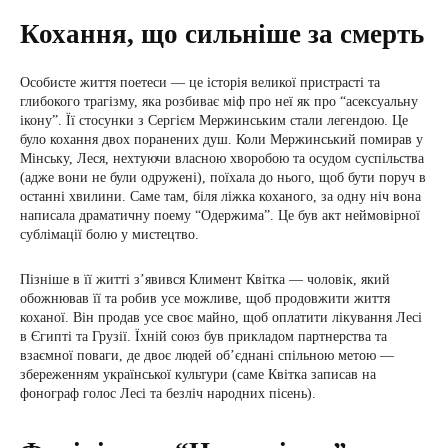
Кохання, що сильніше за смерть
Особисте життя поетеси — це історія великої пристрасті та
глибокого трагізму, яка розбиває міф про неї як про “асексуальну
ікону”. Її стосунки з Сергієм Мержинським стали легендою. Це
було кохання двох поранених душ. Коли Мержинський помирав у
Мінську, Леся, нехтуючи власною хворобою та осудом суспільства
(адже вони не були одружені), поїхала до нього, щоб бути поруч в
останні хвилини. Саме там, біля ліжка коханого, за одну ніч вона
написала драматичну поему “Одержима”. Це був акт неймовірної
сублімації болю у мистецтво.
Пізніше в її житті з’явився Климент Квітка — чоловік, який
обожнював її та робив усе можливе, щоб продовжити життя
коханої. Він продав усе своє майно, щоб оплатити лікування Лесі
в Єгипті та Грузії. Їхній союз був прикладом партнерства та
взаємної поваги, де двоє людей об’єднані спільною метою —
збереженням української культури (саме Квітка записав на
фонограф голос Лесі та безліч народних пісень).