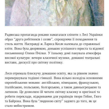
Радянська пропаганда роками намагалася зліпити з Лесі Українки
образ “друга робітників і селян”, спрощуючи її походження та
стиль життя. Насправді ж Лариса Косач належала до справжньої
еліти. Вона була дворянкою, донькою успішного юриста та відомої
письменниці Олени Пчілки. У їхньому домі панувала атмосфера
високої культури: вечори класичної музики, домашні театральні
вистави, дискусії про світову політику.
Леся отримала блискучу домашню освіту, яка за рівнем значно
перевершувала тодішні гімназії. Вона вільно володіла основними
європейськими мовами: англійською, німецькою, французькою,
італійською, польською, болгарською, а також давньогрецькою та
латиною. Це дозволяло їй читати світову класику в оригіналі та
робити переклади, відкриваючи для українців твори Гейне, Гюго
та Байрона. Вона була “людиною світу” задовго до того, як це
стало мейнстримом.