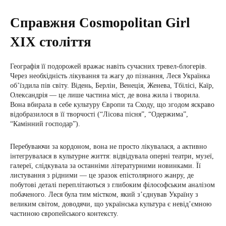
Справжня Cosmopolitan Girl
XIX століття
Географія її подорожей вражає навіть сучасних тревел-блогерів.
Через необхідність лікування та жагу до пізнання, Леся Українка
об’їздила пів світу. Відень, Берлін, Венеція, Женева, Тбілісі, Каїр,
Олександрія — це лише частина міст, де вона жила і творила.
Вона вбирала в себе культуру Європи та Сходу, що згодом яскраво
відобразилося в її творчості (“Лісова пісня”, “Одержима”,
“Камінний господар”).
Перебуваючи за кордоном, вона не просто лікувалася, а активно
інтегрувалася в культурне життя: відвідувала оперні театри, музеї,
галереї, слідкувала за останніми літературними новинками. Її
листування з рідними — це зразок епістолярного жанру, де
побутові деталі переплітаються з глибоким філософським аналізом
побаченого. Леся була тим містком, який з’єднував Україну з
великим світом, доводячи, що українська культура є невід’ємною
частиною європейського контексту.