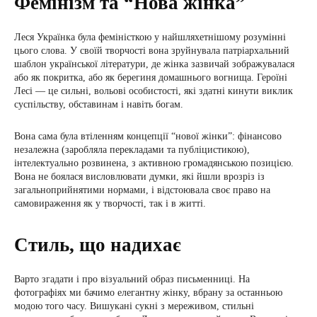
Фемінізм та “Нова жінка”
Леся Українка була феміністкою у найшляхетнішому розумінні
цього слова. У своїй творчості вона зруйнувала патріархальний
шаблон української літератури, де жінка зазвичай зображувалася
або як покритка, або як берегиня домашнього вогнища. Героїні
Лесі — це сильні, вольові особистості, які здатні кинути виклик
суспільству, обставинам і навіть богам.
Вона сама була втіленням концепції “нової жінки”: фінансово
незалежна (заробляла перекладами та публіцистикою),
інтелектуально розвинена, з активною громадянською позицією.
Вона не боялася висловлювати думки, які йшли врозріз із
загальноприйнятими нормами, і відстоювала своє право на
самовираження як у творчості, так і в житті.
Стиль, що надихає
Варто згадати і про візуальний образ письменниці. На
фотографіях ми бачимо елегантну жінку, вбрану за останньою
модою того часу. Вишукані сукні з мереживом, стильні