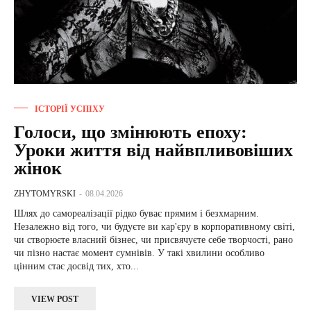
ІСТОРІЇ УСПІХУ
Голоси, що змінюють епоху:
Уроки життя від найвпливовіших
жінок
ZHYTOMYRSKI
-
08.04.2026
Шлях до самореалізації рідко буває прямим і безхмарним.
Незалежно від того, чи будуєте ви кар'єру в корпоративному світі,
чи створюєте власний бізнес, чи присвячуєте себе творчості, рано
чи пізно настає момент сумнівів. У такі хвилини особливо
цінним стає досвід тих, хто...
VIEW POST