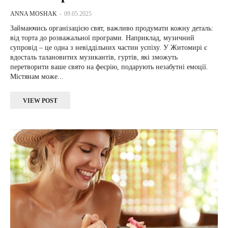
ANNA MOSHAK
-
09.05.2025
Займаючись організацією свят, важливо продумати кожну деталь:
від торта до розважальної програми. Наприклад, музичний
супровід – це одна з невіддільних частин успіху. У Житомирі є
вдосталь талановитих музикантів, гуртів, які зможуть
перетворити ваше свято на феєрію, подарують незабутні емоції.
Містянам може...
VIEW POST