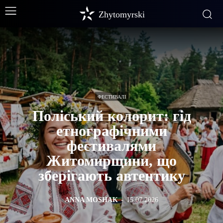
Zhytomyrski
ФЕСТИВАЛІ
Поліський колорит: гід
етнографічними
фестивалями
Житомирщини, що
зберігають автентику
ANNA MOSHAK
-
15.07.2026