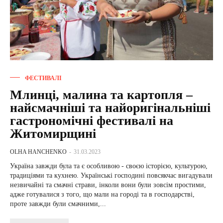
ФЕСТИВАЛІ
Млинці, малина та картопля –
найсмачніші та найоригінальніші
гастрономічні фестивалі на
Житомирщині
OLHA HANCHENKO
-
31.03.2023
Україна завжди була та є особливою - своєю історією, культурою,
традиціями та кухнею. Українські господині повсякчас вигадували
незвичайні та смачні страви, інколи вони були зовсім простими,
адже готувалися з того, що мали на городі та в господарстві,
проте завжди були смачними,...