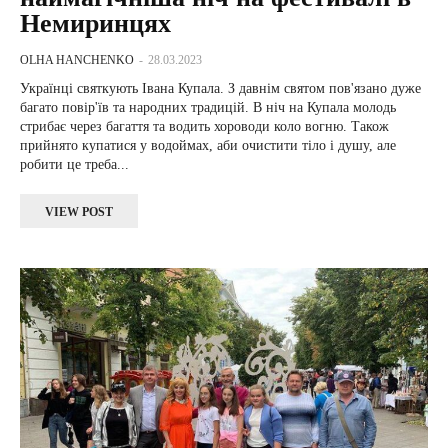
Немиринцях
OLHA HANCHENKO
-
28.03.2023
Українці святкують Івана Купала. З давнім святом пов'язано дуже
багато повір'їв та народних традицій. В ніч на Купала молодь
стрибає через багаття та водить хороводи коло вогню. Також
прийнято купатися у водоймах, аби очистити тіло і душу, але
робити це треба...
VIEW POST