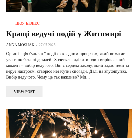
ШОУ-БІЗНЕС
Кращі ведучі подій у Житомирі
ANNA MOSHAK
-
27.05.2025
Організація будь-якої події є складним процесом, який вимагає
уваги до безлічі деталей. Хочеться виділити один вирішальний
момент – вибір ведучого. Він є серцем заходу, який задає темп та
керує настроєм, створює незабутні спогади. Далі на zhytomyrski.
Вибір ведучого. Чому це так важливо? Ми...
VIEW POST