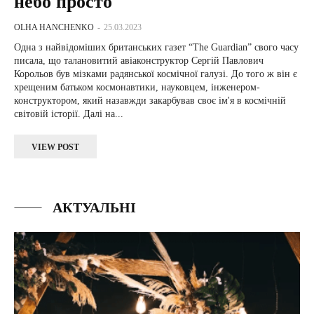
небо просто
OLHA HANCHENKO
-
25.03.2023
Одна з найвідоміших британських газет “The Guardian” свого часу
писала, що талановитий авіаконструктор Сергій Павлович
Корольов був мізками радянської космічної галузі. До того ж він є
хрещеним батьком космонавтики, науковцем, інженером-
конструктором, який назавжди закарбував своє ім'я в космічній
світовій історії. Далі на...
VIEW POST
АКТУАЛЬНІ