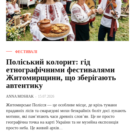
ФЕСТИВАЛІ
Поліський колорит: гід
етнографічними фестивалями
Житомирщини, що зберігають
автентику
ANNA MOSHAK
-
15.07.2026
Житомирське Полісся — це особливе місце, де крізь тумани
прадавніх лісів та смарагдові мохи безкрайніх боліт досі лунають
мотиви, які пам’ятають часи древніх слов’ян. Це не просто
географічна точка на карті України та не музейна експозиція
просто неба. Це живий архів...