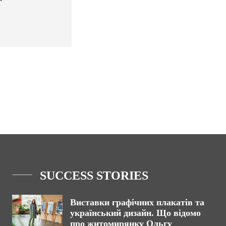
SUCCESS STORIES
Виставки графічних плакатів та
український дизайн. Що відомо
про житомирянку Ольгу