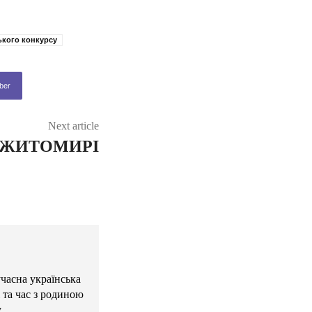
ького конкурсу
ber
Next article
 ЖИТОМИРІ
учасна українська
 та час з родиною
.