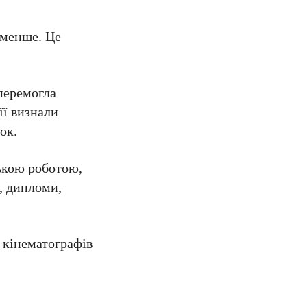
и менше. Це
 перемогла
її визнали
ок.
ькою роботою,
, дипломи,
 кінематографів