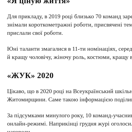
«Я ціную життя»
Для прикладу, в 2019 році близько 70 команд зар
знімали короткометражні роботи, присвячені тем
прислали свої роботи.
Юні таланти змагалися в 11-ти номінаціях, сере
й кращу чоловічу, жіночу роль, костюми, кращу в
«ЖУК» 2020
Цікаво, що в 2020 році на Всеукраїнський шкіл
Житомирщини. Саме такою інформацією поділивс
За підсумками минулого року, 10 команд-учасни
онлайн-режимі. Наприкінці грудня журі оголоси
нагороди.