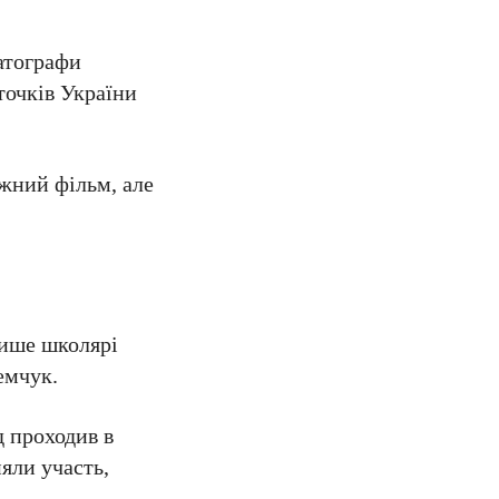
матографи
точків України
ажний фільм, але
лише школярі
емчук.
 проходив в
яли участь,