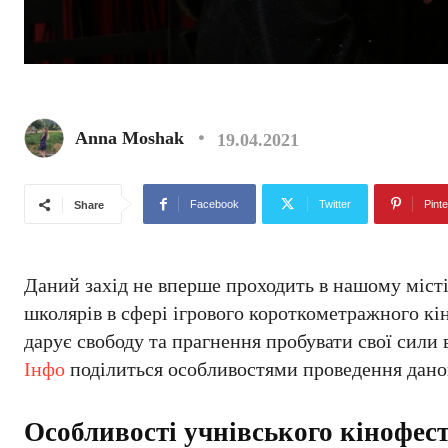
Anna Moshak
19.04.2021
Facebook
Twitter
Pinte
Share
Даний захід не вперше проходить в нашому місті
школярів в сфері ігрового короткометражного кі
дарує свободу та прагнення пробувати свої сили 
Інфо
поділиться особливостями проведення дано
Особливості учнівського кінофе