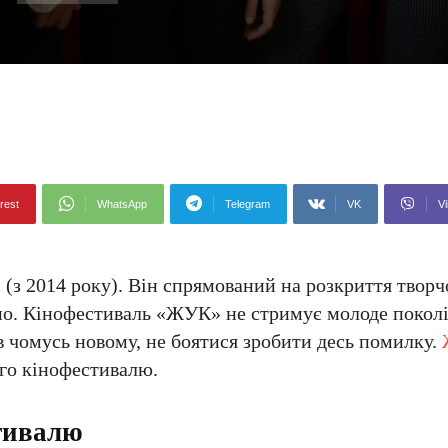
rest
WhatsApp
Telegram
VK
Vi
 (з 2014 року). Він спрямований на розкриття творч
но. Кінофестиваль «ЖУК» не стримує молоде поколі
в чомусь новому, не боятися зробити десь помилку.
го кінофестивалю.
стивалю