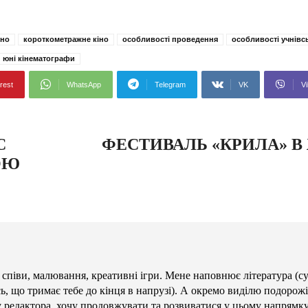
іно
короткометражне кіно
особливості проведення
особливості учнівс
юні кінематографи
rest
WhatsApp
Telegram
VK
Vi
С
ФЕСТИВАЛЬ «КРИЛА» В
ОЮ
 співи, малювання, креативні ігри. Мене наповнює література (с
сь, що тримає тебе до кінця в напрузі). А окремо виділю подорожі
у редактора, хочу продовжувати та розвиватися у цьому напрямку