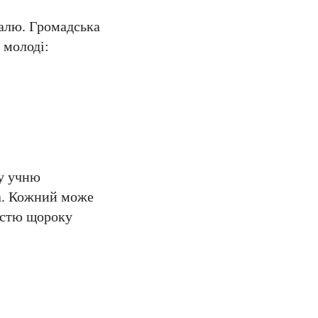
валю. Громадська
 молоді:
у учню
ра. Кожний може
дістю щороку