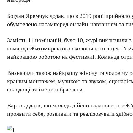
Богдан Яремчук додав, що в 2019 році прийняло у
обумовлено насамперед онлайн-навчанням та тим
Замість 11 номінацій, було 10, журі виключили з
команда Житомирського екологічного ліцею №24,
найкращою роботою на фестивалі. Команда отри
Визначили також найкращу жіночу та чоловічу р
кращим монтажем, музикою та звуком, сценаріє
солодощі та імениті браслети.
Варто додати, що молодь дійсно талановита. «Ж
проявити себе, розвивати та реалізовувати здібно