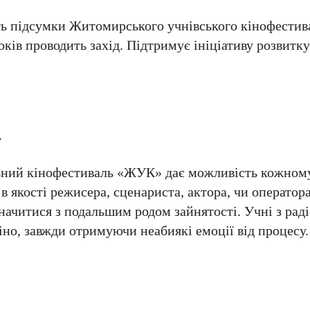
ять підсумки Житомирського учнівського кінофести
оків проводить захід. Підтримує ініціативу розвитку
.
ьний кінофестиваль «ЖУК» дає можливість кожном
а в якості режисера, сценариста, актора, чи операто
начитися з подальшим родом зайнятості. Учні з ра
но, завжди отримуючи неабиякі емоції від процесу.