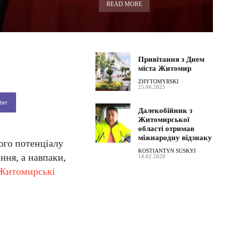
READ MORE
Привітання з Днем
міста Житомир
ZHYTOMYRSKI
-
25.06.2025
ber
Далекобійник з
Житомирської
області отримав
міжнародну відзнаку
ого потенціалу
KOSTIANTYN SUSKYI
-
ння, а навпаки,
14.02.2020
Житомирські