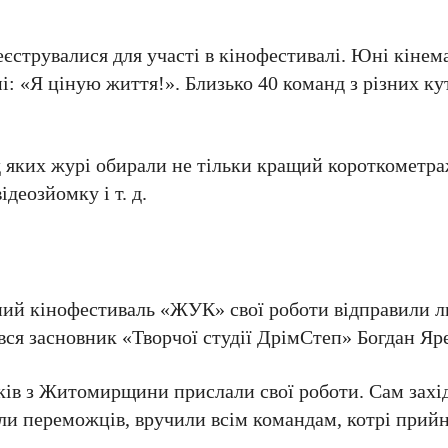
еєструвалися для участі в кінофестивалі. Юні кіне
і: «Я ціную життя!». Близько 40 команд з різних ку
д яких журі обирали не тільки кращий короткометр
ідеозйомку і т. д.
ьний кінофестиваль «ЖУК» свої роботи відправили 
я засновник «Творчої студії ДрімСтеп» Богдан Яр
ків з Житомирщини прислали свої роботи. Сам захід
ли переможців, вручили всім командам, котрі прийн