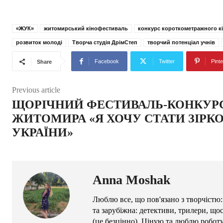
«ЖУК»
житомирський кінофестиваль
конкурс короткометражного к
розвиток молоді
Творча студія ДрімСтеп
творчий потенціал учнів
Facebook
Twitter
Pinte
Share
Previous article
ЩОРІЧНИЙ ФЕСТИВАЛЬ-КОНКУР
ЖИТОМИРА «Я ХОЧУ СТАТИ ЗІРК
УКРАЇНИ»
Anna Moshak
Люблю все, що пов'язано з творчістю:
та зарубіжна: детективи, трилери, що
(це безцінно). Ціную та люблю робот