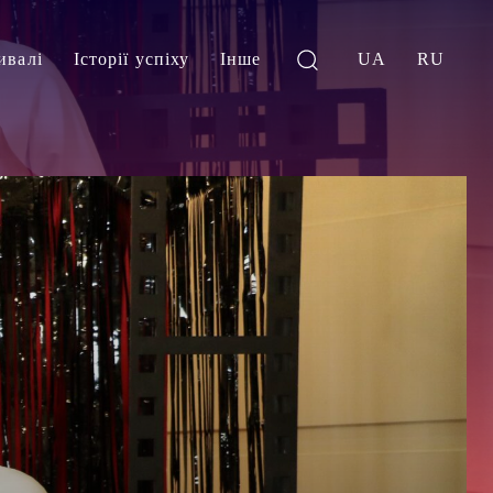
ивалі
Історії успіху
Інше
UA
RU