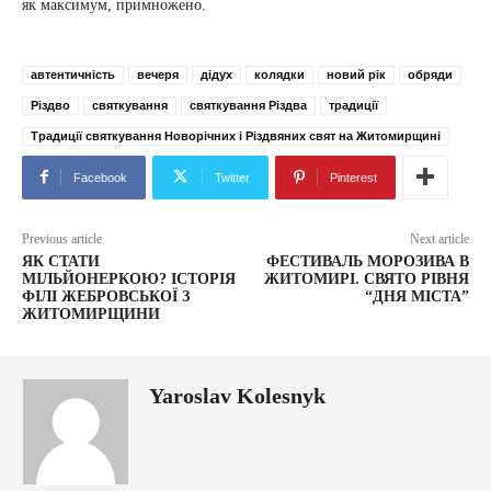
як максимум, примножено.
автентичність
вечеря
дідух
колядки
новий рік
обряди
Різдво
святкування
святкування Різдва
традиції
Традиції святкування Новорічних і Різдвяних свят на Житомирщині
Facebook
Twitter
Pinterest
Previous article
Next article
ЯК СТАТИ
ФЕСТИВАЛЬ МОРОЗИВА В
МІЛЬЙОНЕРКОЮ? ІСТОРІЯ
ЖИТОМИРІ. СВЯТО РІВНЯ
ФІЛІ ЖЕБРОВСЬКОЇ З
“ДНЯ МІСТА”
ЖИТОМИРЩИНИ
Yaroslav Kolesnyk