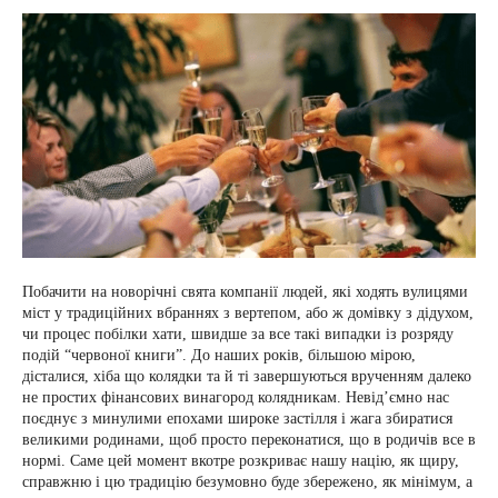
Побачити на новорічні свята компанії людей, які ходять вулицями
міст у традиційних вбраннях з вертепом, або ж домівку з дідухом,
чи процес побілки хати, швидше за все такі випадки із розряду
подій “червоної книги”. До наших років, більшою мірою,
дісталися, хіба що колядки та й ті завершуються врученням далеко
не простих фінансових винагород колядникам. Невід’ємно нас
поєднує з минулими епохами широке застілля і жага збиратися
великими родинами, щоб просто переконатися, що в родичів все в
нормі. Саме цей момент вкотре розкриває нашу націю, як щиру,
справжню і цю традицію безумовно буде збережено, як мінімум, а