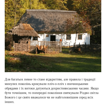
Для багатьох певне то стане відкриттям, але правила і традиції
минулих поколінь крокували пліч-о-пліч з язичницькими
обрядами і їх витоки датуються дохристиянськими часами. Якщо
бути точнішим, то попередні покоління святкували Різдво світла
Божого і це свято вважалося чи не найголовнішим серед всіх
інших.