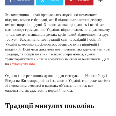
Facebook
Twitter
Pinterest
Житомирщина – край працьовитих людей, які несамовито
віддають всього себе праці, але й відпочивати жителі регіону
вміють щиро і від душі. Загалом мешканці краю, як і всі ті, хто
має паспорт громадянина України, відпочивають по-справжньому,
та так, що для мешканців деяких країн такий відпочинок нагадує
тортури. Безсумнівно, що традиції свят на західній і східній
Україні докорінно відрізняються, зрештою як на північній і
південній. Нові часи диктують нові правила, які дарують нам нові
традиції, та попри це вони частково зберігаються, а деякі
трансформуються в нові зі збереженням своєї автентичності. Далі
на
zhytomyrski.info
.
Однією із стереотипних думок, щодо святкування Нового Року і
Різдва на Житомирщині, як і загалом в Україні, є широке застілля
зі вживанням оковитої в великих об’ємах, та не так все
однозначно, як здається на перший погляд.
Традиції минулих поколінь