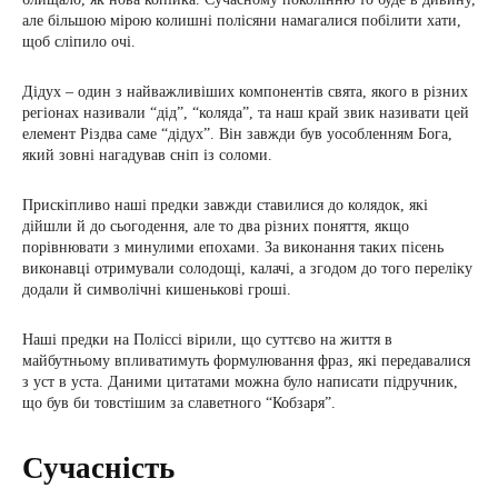
але більшою мірою колишні полісяни намагалися побілити хати,
щоб сліпило очі.
Дідух – один з найважливіших компонентів свята, якого в різних
регіонах називали “дід”, “коляда”, та наш край звик називати цей
елемент Різдва саме “дідух”. Він завжди був уособленням Бога,
який зовні нагадував сніп із соломи.
Прискіпливо наші предки завжди ставилися до колядок, які
дійшли й до сьогодення, але то два різних поняття, якщо
порівнювати з минулими епохами. За виконання таких пісень
виконавці отримували солодощі, калачі, а згодом до того переліку
додали й символічні кишенькові гроші.
Наші предки на Поліссі вірили, що суттєво на життя в
майбутньому впливатимуть формулювання фраз, які передавалися
з уст в уста. Даними цитатами можна було написати підручник,
що був би товстішим за славетного “Кобзаря”.
Сучасність