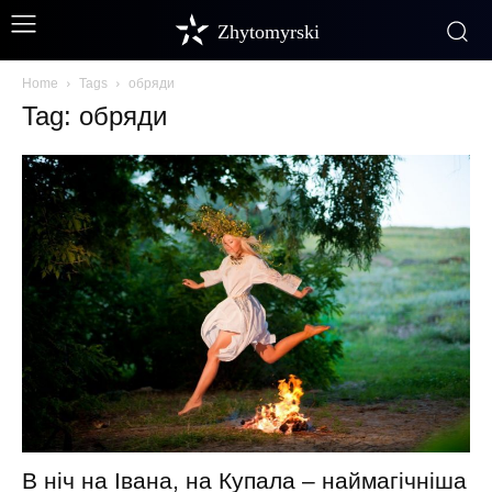
Zhytomyrski
Home
Tags
обряди
Tag: обряди
В ніч на Івана, на Купала – наймагічніша