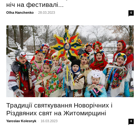
ніч на фестивалі...
Olha Hanchenko
-
28.03.2023
0
Традиції святкування Новорічних і
Різдвяних свят на Житомирщині
Yaroslav Kolesnyk
-
16.03.2023
0