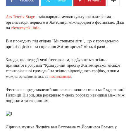
Facebook
Twitter
Pinterest
Ars Teteriv Stage
– міжнародна мультикультурна платформа –
організатори першого в Житомирі міжнародного фестивалю. Далі
на
zhytomyrski.info
.
Він проходить під егідою “Мистецької ліги”, що є громадською
організацією та за сприяння Житомирської міської ради.
Заходи, що передбачені фестивалем, відбуваються згідно
прийнятої програми “Культурний простір Житомирської міської
територіальної громади” та згідно відповідного графіку, з яким
можна ознайомитись за
посиланням
.
Фестиваль представлений виставкою полотен польської художниці
Патриції Півош, яка розкриває у своїх роботах невидимі межі між
людським та тваринним.
Лірична музика Людвіга ван Бетховена та Йоганнеса Брамса у