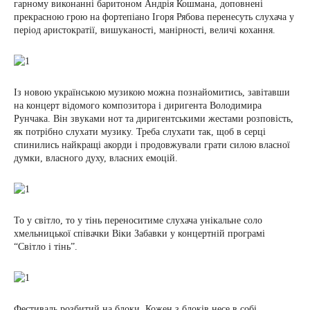
гарному виконанні баритоном Андрія Кошмана, доповнені
прекрасною грою на фортепіано Ігоря Рябова перенесуть слухача у
період аристократії, вишуканості, манірності, величі кохання.
Із новою українською музикою можна познайомитись, завітавши
на концерт відомого композитора і диригента Володимира
Рунчака. Він звуками нот та диригентськими жестами розповість,
як потрібно слухати музику. Треба слухати так, щоб в серці
спинились найкращі акорди і продовжували грати силою власної
думки, власного духу, власних емоцій.
То у світло, то у тінь переноситиме слухача унікальне соло
хмельницької співачки Віки Забавки у концертній програмі
“Світло і тінь”.
Фестиваль розбитий на блоки. Кожен з блоків несе в собі