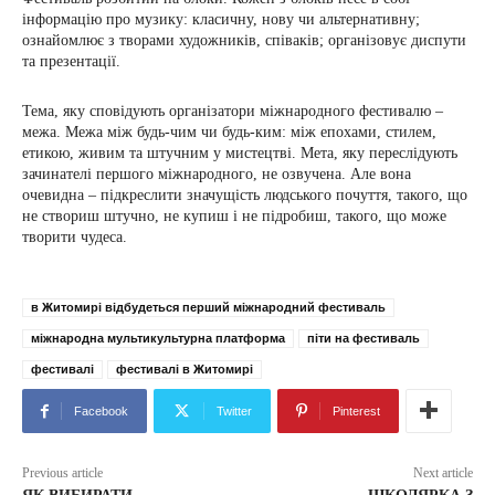
інформацію про музику: класичну, нову чи альтернативну;
ознайомлює з творами художників, співаків; організовує диспути
та презентації.
Тема, яку сповідують організатори міжнародного фестивалю –
межа. Межа між будь-чим чи будь-ким: між епохами, стилем,
етикою, живим та штучним у мистецтві. Мета, яку переслідують
зачинателі першого міжнародного, не озвучена. Але вона
очевидна – підкреслити значущість людського почуття, такого, що
не створиш штучно, не купиш і не підробиш, такого, що може
творити чудеса.
в Житомирі відбудеться перший міжнародний фестиваль
міжнародна мультикультурна платформа
піти на фестиваль
фестивалі
фестивалі в Житомирі
Facebook
Twitter
Pinterest
Previous article
Next article