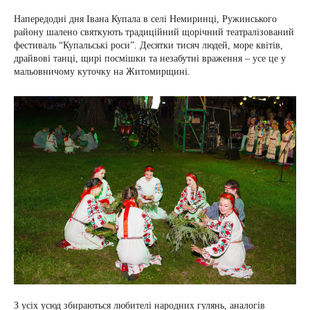
Напередодні дня Івана Купала в селі Немиринці, Ружинського
району шалено святкують традиційний щорічний театралізований
фестиваль “Купальські роси”. Десятки тисяч людей, море квітів,
драйвові танці, щирі посмішки та незабутні враження – усе це у
мальовничому куточку на Житомирщині.
З усіх усюд збираються любителі народних гулянь, аналогів