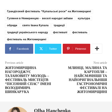
Грандіозний фестиваль “Купальські роси” на Житомирщині
Гуляння в Немиринцях - веселі народні забави
культура
обряди
свято Івана Купала
традиції
традиції українського народу
фестивалі
фестиваль
фестиваль на Житомирщині
Facebook
Twitter
Pinterest
Previous article
Next article
ЖИТОМИРЩИНА
МЛИНЦІ, МАЛИНА ТА
НАГОРОДЖУЄ
КАРТОПЛЯ –
ТАЛАНОВИТУ МОЛОДЬ –
НАЙСМАЧНІШІ ТА
ФЕСТИВАЛЬ МИСТЕЦТВ
НАЙОРИГІНАЛЬНІШІ
“ПІСЕННИЙ СПАС” ІМЕНІ
ГАСТРОНОМІЧНІ
ВОЛОДИМИРА
ФЕСТИВАЛІ НА
ШИНКАРУКА
ЖИТОМИРЩИНІ
Olha Hanchenko