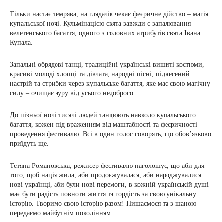
Тільки настає темрява, на глядачів чекає феєричне дійство – магія
купальської ночі. Кульмінацією свята завжди є запалювання
велетенського багаття, одного з головних атрибутів свята Івана
Купала.
Запальні обрядові танці, традиційні українські вишиті костюми,
красиві молоді хлопці та дівчата, народні пісні, піднесений
настрій та стрибки через купальське багаття, яке має свою магічну
силу – очищає ауру від усього недоброго.
До пізньої ночі тисячі людей танцюють навколо купальського
багаття, кожен під враженням від маштабності та феєричності
проведення фестивалю. Всі в один голос говорять, що обов’язково
приїдуть ще.
Тетяна Романовська, режисер фестивалю наголошує, що аби для
того, щоб нація жила, аби продовжувалася, аби народжувалися
нові українці, аби були нові перемоги, в кожній українській душі
має бути радість повноти життя та гордість за свою унікальну
історію. Творимо свою історію разом! Пишаємося та з шаною
передаємо майбутнім поколінням.