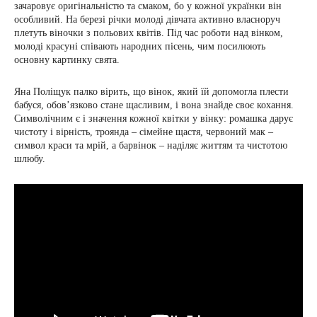
зачаровує оригінальністю та смаком, бо у кожної українки він
особливий. На березі річки молоді дівчата активно власноруч
плетуть віночки з польових квітів. Під час роботи над вінком,
молоді красуні співають народних пісень, чим посилюють
основну картинку свята.
Яна Поліщук палко вірить, що вінок, який їй допомогла плести
бабуся, обов’язково стане щасливим, і вона знайде своє кохання.
Символічним є і значення кожної квітки у вінку: ромашка дарує
чистоту і вірність, троянда – сімейне щастя, червоний мак –
символ краси та мрій, а барвінок – наділяє життям та чистотою
шлюбу.