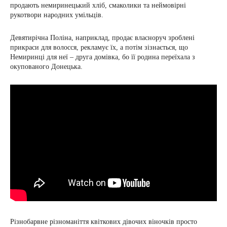
продають немиринецький хліб, смаколики та неймовірні
рукотвори народних умільців.
Девятирічна Поліна, наприклад, продає власноруч зроблені
прикраси для волосся, рекламує їх, а потім зізнається, що
Немиринці для неї – друга домівка, бо її родина переїхала з
окупованого Донецька.
Різнобарвне різноманіття квіткових дівочих віночків просто