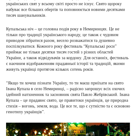
українських свят у всьому світі просто не існує. Свято щороку
набуває все більших обертів та поповнюється новими десятками
тисяч шанувальників.
Купальська ніч – це головна подія року в Немиринцях. Це не
тільки про традиції українського народу, це також є чудовим
приводом зібратися разом, весело розважатися та душевно
поспілкуватися. Кожного року фестиваль “Купальські роси”
приймає не тільки десятки тисяч гостей з різних областей
України, а також відвідувачів за кордону. Для останніх, фестиваль
є наочним відображенням прадавньої історії та традицій, якими
живуть українці протягом кількох сотень років.
“Якщо ти хочеш пізнати Україну, то ти маєш приїхати на свято
Івана Купала в село Немиринці, – радісно запрошує всіх охочих
ідейний натхненник та засновник свята Павло Жебрівський. Івана
Купала – це прадавнє свято, це правитоки українців, це природна
стихія – вогонь, земля, вода. Це все те, що є сутністю та є основою
генотипу українців”.