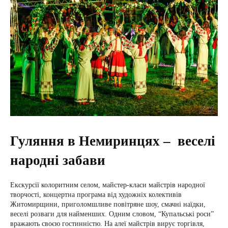
Гуляння в Немиринцях – веселі
народні забави
Екскурсії колоритним селом, майстер-класи майстрів народної
творчості, концертна програма від художніх колективів
Житомирщини, приголомшливе повітряне шоу, смачні наїдки,
веселі розваги для найменших. Одним словом, “Купальські роси”
вражають своєю гостинністю. На алеї майстрів вирує торгівля,