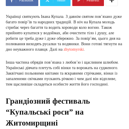
Facebook
Twitter
Pinterest
Українці святкують Івана Купала. З давнім святом пов’язано дуже
багато повір’їв та народних традицій. В ніч на Купала молодь
стрибає через багаття та водить хороводи коло вогню. Також
прийнято купатися у водоймах, аби очистити тіло і душу, але
робити це треба дуже і дуже обережно. За повір’ям, цього дня на
полювання виходять русалки та водяники. Вони готові тягнути на
дно неуважного плавця. Далі на
zhytomyrski
.
Інша частина обрядів пов’язана з любов’ю і щасливим шлюбом.
Українські дівчата плетуть собі вінки та ворожать на судженого.
Заквітчані польовими квітами та яскравими стрічками, вінки із
запаленими свічками пускають річкою і чим далі він відпливе,
тим щасливіше складеться особисте життя його господині.
Грандіозний фестиваль
“Купальські роси” на
Житомирщині