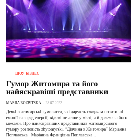
ШОУ-БІЗНЕС
Гумор Житомира та його
найяскравіші представники
MARIIA ROZBITSKA
-
28.07.2022
Деякі житомирські гумористи, які дарують глядачам позитивні
емоції та заряд енергії, відомі не лише у місті, а й далеко за його
межами. Про найяскравіших представників житомирського
гумору розповість zhytomyrski. “Дівчина з Житомира” Маріанна
Поплавська Маріанна Францівна Поплавська...