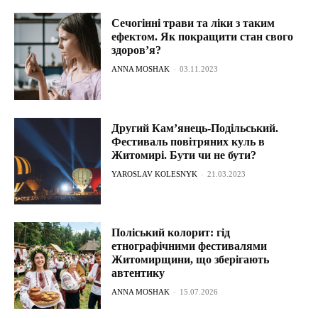
Сечогінні трави та ліки з таким
ефектом. Як покращити стан свого
здоров’я?
ANNA MOSHAK
-
03.11.2023
Другий Кам’янець-Подільський.
Фестиваль повітряних куль в
Житомирі. Бути чи не бути?
YAROSLAV KOLESNYK
-
21.03.2023
Поліський колорит: гід
етнографічними фестивалями
Житомирщини, що зберігають
автентику
ANNA MOSHAK
-
15.07.2026