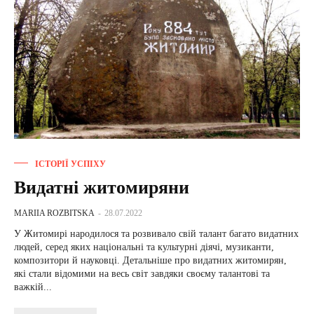
ІСТОРІЇ УСПІХУ
Видатні житомиряни
MARIIA ROZBITSKA
-
28.07.2022
У Житомирі народилося та розвивало свій талант багато видатних
людей, серед яких національні та культурні діячі, музиканти,
композитори й науковці. Детальніше про видатних житомирян,
які стали відомими на весь світ завдяки своєму талантові та
важкій...