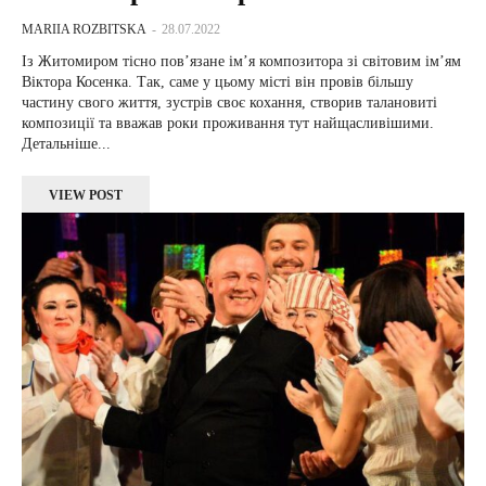
MARIIA ROZBITSKA
-
28.07.2022
Із Житомиром тісно пов’язане ім’я композитора зі світовим ім’ям
Віктора Косенка. Так, саме у цьому місті він провів більшу
частину свого життя, зустрів своє кохання, створив талановиті
композиції та вважав роки проживання тут найщасливішими.
Детальніше...
VIEW POST