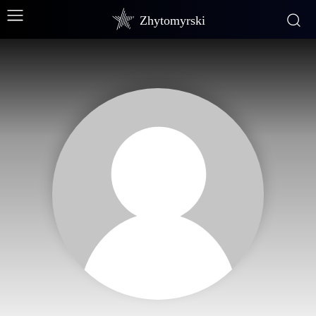
Zhytomyrski