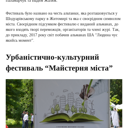
Паламарчук та Вадим Жалюк.
Фестиваль було названо на честь альтанки, яка розташовується у
Шодуарівському парку в Житомирі та яка є своєрідним символом
міста. Своєрідним підсумком фестивалю є виданий альманах, до
якого входять творі переможців, організаторів та члені журі. Так,
до прикладу, 2017 року світ побачив альманах ША “Людина чує
якийсь момент”.
Урбаністично-культурний
фестиваль “Майстерня міста”