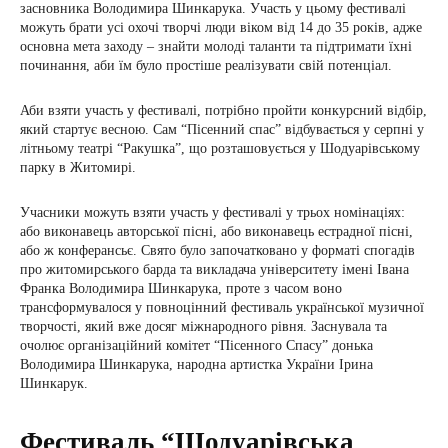
засновника Володимира Шинкарука. Участь у цьому фестивалі
можуть брати усі охочі творчі люди віком від 14 до 35 років, адже
основна мета заходу – знайти молоді таланти та підтримати їхні
починання, аби їм було простіше реалізувати свій потенціал.
Аби взяти участь у фестивалі, потрібно пройти конкурсний відбір,
який стартує весною. Сам “Пісенний спас” відбувається у серпні у
літньому театрі “Ракушка”, що розташовується у Шодуарівському
парку в Житомирі.
Учасники можуть взяти участь у фестивалі у трьох номінаціях:
або виконавець авторської пісні, або виконавець естрадної пісні,
або ж конферансьє. Свято було започатковано у форматі спогадів
про житомирського барда та викладача університету імені Івана
Франка Володимира Шинкарука, проте з часом воно
трансформувалося у повноцінний фестиваль української музичної
творчості, який вже досяг міжнародного рівня. Заснувала та
очолює організаційний комітет “Пісенного Спасу” донька
Володимира Шинкарука, народна артистка України Ірина
Шинкарук.
Фестиваль “Шодуарівська