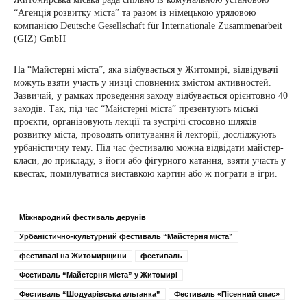
“Агенція розвитку міста” та разом із німецькою урядовою
компанією Deutsche Gesellschaft für Internationale Zusammenarbeit
(GIZ) GmbH
На “Майстерні міста”, яка відбувається у Житомирі, відвідувачі
можуть взяти участь у низці сповнених змістом активностей.
Зазвичай, у рамках проведення заходу відбувається орієнтовно 40
заходів. Так, під час “Майстерні міста” презентують міські
проєкти, організовують лекції та зустрічі стосовно шляхів
розвитку міста, проводять опитування й лекторії, досліджують
урбаністичну тему. Під час фестивалю можна відвідати майстер-
класи, до прикладу, з йоги або фігурного катання, взяти участь у
квестах, помилуватися виставкою картин або ж пограти в ігри.
Міжнародний фестиваль дерунів
Урбаністично-культурний фестиваль “Майстерня міста”
фестивалі на Житомирщини
фестиваль
Фестиваль “Майстерня міста” у Житомирі
Фестиваль “Шодуарівська альтанка”
Фестиваль «Пісенний спас»