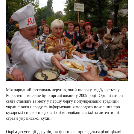
Міжнародний фестиваль дерунів, який щороку відбувається у
Коростені, вперше було організовано у 2009 році. Організатори
свята ставлять за мету у першу чергу популяризацію традицій
українського народу та інформування молодого покоління про
кухарські справи предків, їхні вподобання в їжі та автентичні
страви української кухні.
Окрім дегустації дерунів, на фестивалі проводяться різні цікаві