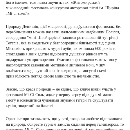
його іменем, тож назва звучить так «Житомирський
міжнародний фестиваль конкурсної авторської пісні ім. Щиріна
„Мі-сі-соль“».
Природу Денишів, цієї місцевості, де відбувається фестиваль, без
перебільшення можна назвати мальовничим надбанням Полісся,
своєрідною “міні-Швейцарією” завдяки розташованій тут річці
Тетерів, яка знаходиться у безпосередній близькості від сцени.
Місцевість прикрашають чудові дуби, яким понад 600 років та
споглядання яких здатне відновити душевну рівновагу та
подарувати умиротворення. Учасники фестивалю мають змогу
насолодитися казковими мотивами липневої ночі, у яку
вплітається ледь чутний шепіт водограю, а могутні скелі
приваблюють погляд своєю міцністю та незламністю.
Звісно, що краса природи – не єдине, що кличе взяти участь у
фестивалі Мі-Сі-Соль, адже у першу чергу відвідувачі мають
змогу насолодитися чудовими звуками гітари та скуштувати
куліш, зварений на багатті.
Організатори зазначають, що у разі, якщо ви любите відпочивати
на природі, обираєте туризм замість сидіння перед телевізором, то
фестиваль Мі-Сі-Соль припаде вам до душі. А хто уже побував на