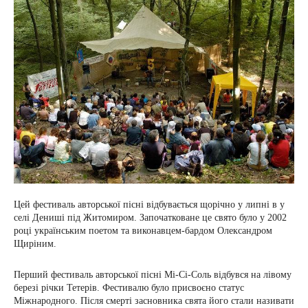
Цей фестиваль авторської пісні відбувається щорічно у липні в у
селі Дениші під Житомиром. Започатковане це свято було у 2002
році українським поетом та виконавцем-бардом Олександром
Щиріним.
Перший фестиваль авторської пісні Мі-Сі-Соль відбувся на лівому
березі річки Тетерів. Фестивалю було присвоєно статус
Міжнародного. Після смерті засновника свята його стали називати