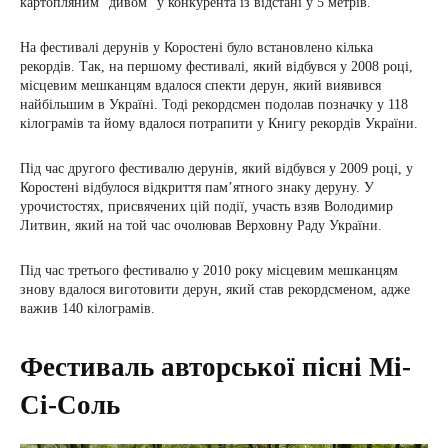
картопляним “дивом” у конкурента із відстані у 5 метрів.
На фестивалі дерунів у Коростені було встановлено кілька
рекордів. Так, на першому фестивалі, який відбувся у 2008 році,
місцевим мешканцям вдалося спекти дерун, який виявився
найбільшим в Україні. Тоді рекордсмен подолав позначку у 118
кілограмів та йому вдалося потрапити у Книгу рекордів України.
Під час другого фестивалю дерунів, який відбувся у 2009 році, у
Коростені відбулося відкриття пам’ятного знаку деруну. У
урочистостях, присвячених цій події, участь взяв Володимир
Литвин, який на той час очолював Верховну Раду України.
Під час третього фестивалю у 2010 року місцевим мешканцям
знову вдалося виготовити дерун, який став рекордсменом, адже
важив 140 кілограмів.
Фестиваль авторської пісні Мі-
Сі-Соль