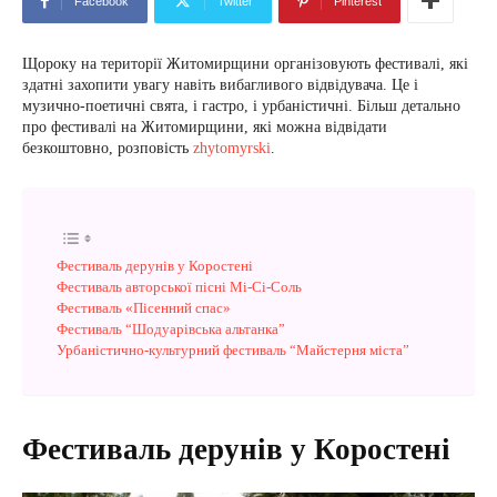
Facebook
Twitter
Pinterest
Щороку на території Житомирщини організовують фестивалі, які
здатні захопити увагу навіть вибагливого відвідувача. Це і
музично-поетичні свята, і гастро, і урбаністичні. Більш детально
про фестивалі на Житомирщини, які можна відвідати
безкоштовно, розповість
zhytomyrski
.
Фестиваль дерунів у Коростені
Фестиваль авторської пісні Мі-Сі-Соль
Фестиваль «Пісенний спас»
Фестиваль “Шодуарівська альтанка”
Урбаністично-культурний фестиваль “Майстерня міста”
Фестиваль дерунів у Коростені