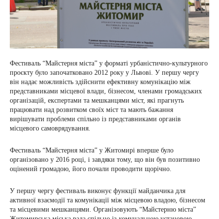
Фестиваль “Майстерня міста” у форматі урбаністично-культурного
проєкту було започатковано 2012 року у Львові. У першу чергу
він надає можливість здійснити ефективну комунікацію між
представниками місцевої влади, бізнесом, членами громадських
організацій, експертами та мешканцями міст, які прагнуть
працювати над розвитком своїх міст та мають бажання
вирішувати проблеми спільно із представниками органів
місцевого самоврядування.
Фестиваль “Майстерня міста” у Житомирі вперше було
організовано у 2016 році, і завдяки тому, що він був позитивно
оцінений громадою, його почали проводити щорічно.
У першу чергу фестиваль виконує функції майданчика для
активної взаємодії та комунікації між місцевою владою, бізнесом
та місцевими мешканцями. Організовують “Майстерню міста”
Житомирська міська рада спільно із комунальною установою