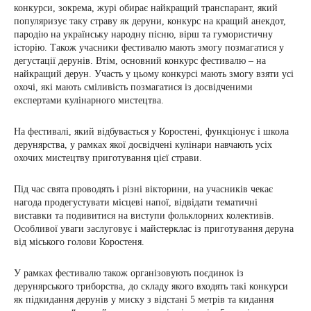
конкурси, зокрема, журі обирає найкращий транспарант, який
популяризує таку страву як деруни, конкурс на кращий анекдот,
пародію на українську народну пісню, вірш та гумористичну
історію. Також учасники фестивалю мають змогу позмагатися у
дегустації дерунів. Втім, основний конкурс фестивалю – на
найкращий дерун. Участь у цьому конкурсі мають змогу взяти усі
охочі, які мають сміливість позмагатися із досвідченими
експертами кулінарного мистецтва.
На фестивалі, який відбувається у Коростені, функціонує і школа
дерунярства, у рамках якої досвідчені кулінари навчають усіх
охочих мистецтву приготування цієї страви.
Під час свята проводять і різні вікторини, на учасників чекає
нагода продегустувати місцеві напої, відвідати тематичні
виставки та подивитися на виступи фольклорних колективів.
Особливої уваги заслуговує і майстерклас із приготування деруна
від міського голови Коростеня.
У рамках фестивалю також організовують поєдинок із
дерунярського триборства, до складу якого входять такі конкурси
як підкидання дерунів у миску з відстані 5 метрів та кидання