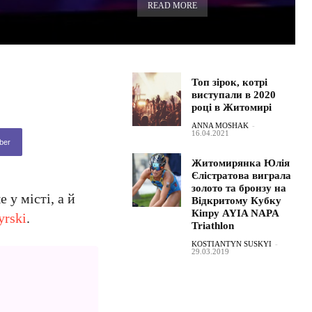
READ MORE
Топ зірок, котрі
виступали в 2020
році в Житомирі
ANNA MOSHAK
-
16.04.2021
ber
Житомирянка Юлія
Єлістратова виграла
золото та бронзу на
 у місті, а й
Відкритому Кубку
Кіпру AYIA NAPA
yrski
.
Triathlon
KOSTIANTYN SUSKYI
-
29.03.2019