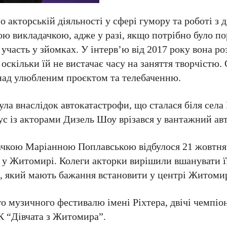
акторській діяльності у сфері гумору та роботі з 
ною викладачкою, адже у разі, якщо потрібно було 
 участь у зйомках. У інтерв’ю від 2017 року вона ро
оскільки їй не вистачає часу на заняття творчістю. 
 над улюбленим проєктом та телебаченню.
ла внаслідок автокатастрофи, що сталася біля села
ус із акторами Дизель Шоу врізався у вантажний ав
чкою Маріанною Поплавською відбулося 21 жовтня 2
 у Житомирі. Колеги акторки вирішили вшанувати її
ї, який мають бажання встановити у центрі Житоми
 музичного фестивалю імені Ріхтера, двічі чемпіо
К “Дівчата з Житомира”.