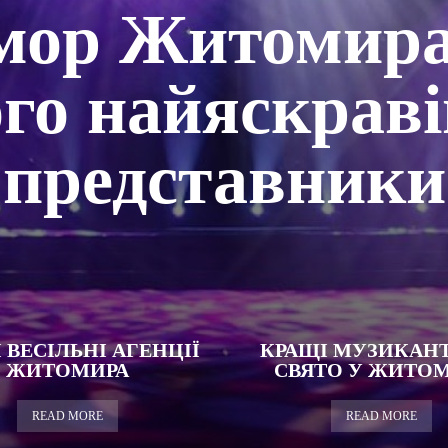
мор Житомира
го найяскрав
представники
 ВЕСІЛЬНІ АГЕНЦІЇ
КРАЩІ МУЗИКАН
ЖИТОМИРА
СВЯТО У ЖИТОМ
READ MORE
READ MORE