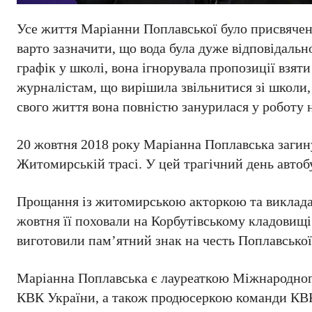
Усе життя Маріанни Поплавської було присвячено 
варто зазначити, що вода була дуже відповідаль
графік у школі, вона ігнорувала пропозиції взяти
журналістам, що вирішила звільнитися зі школи, 
свого життя вона повністю занурилася у роботу
20 жовтня 2018 року Маріанна Поплавська загину
Житомирській трасі. У цей трагічний день автоб
Прощання із житомирською акторкою та виклада
жовтня її поховали на Корбутівському кладовищі
виготовили пам’ятний знак на честь Поплавсько
Маріанна Поплавська є лауреаткою Міжнародного
КВК України, а також продюсеркою команди КВ