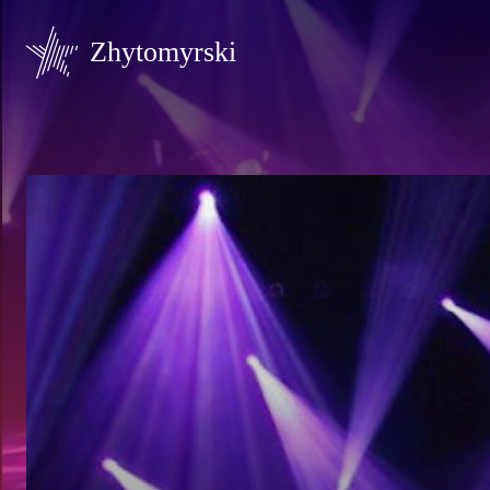
Zhytomyrski