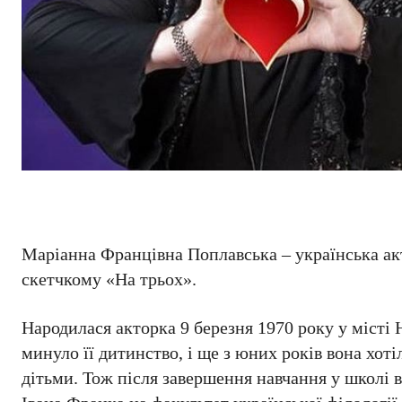
Маріанна Францівна Поплавська – українська ак
скетчкому «На трьох».
Народилася акторка 9 березня 1970 року у місті
минуло її дитинство, і ще з юних років вона хот
дітьми. Тож після завершення навчання у школі 