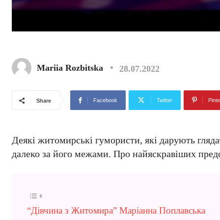
Mariia Rozbitska
28.07.2022
Facebook
Twitter
Pinte
Share
Деякі житомирські гумористи, які дарують глядача
далеко за його межами. Про найяскравіших пред
“Дівчина з Житомира” Маріанна Поплавська