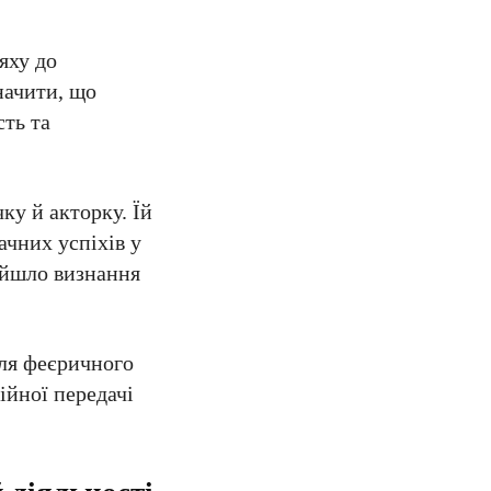
яху до
значити, що
сть та
ку й акторку. Їй
ачних успіхів у
рийшло визнання
сля феєричного
ійної передачі