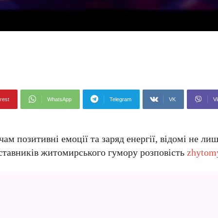
rest
WhatsApp
Telegram
VK
Vi
м позитивні емоції та заряд енергії, відомі не лише
ставників житомирського гумору розповість
zhytom