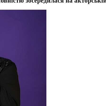
овністю зосередилася на акторській