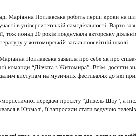
.
аді Маріанна Поплавська робить перші кроки на шл
 участі в університетській самодіяльності. Варто за
ії, тож понад 20 років поєднувала акторську діяльні
тературу у житомирській загальноосвітній школі.
Маріанна Поплавська заявила про себе як про співач
ї команди “Дівчата з Житомира”. Втім, досягти зн
и вдалим виступам на музичних фестивалях до неї п
умористичної передачі проєкту “Дизель Шоу”, а пі
вався в Юрмалі, її запросили стати ведучою телевіз