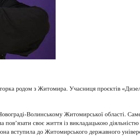
торка родом з Житомира. Учасниця проєктів «Дизел
 Новограді-Волинському Житомирської області. Саме
іла пов’язати своє життя із викладацькою діяльністю
вона вступила до Житомирського державного універ