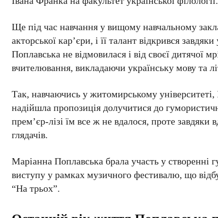
Івана Франка на факультет української філології
Ще під час навчання у вищому навчальному закл
акторської кар’єри, і її талант відкрився завдяки
Поплавська не відмовилася і від своєї дитячої мр
вчителювання, викладаючи українську мову та лі
Так, навчаючись у житомирському університеті, 
надійшла пропозиція долучитися до гумористично
прем’єр-лізі їм все ж не вдалося, проте завдяк
глядачів.
Маріанна Поплавська брала участь у створенні г
виступу у рамках музичного фестивалю, що відбу
“На трьох”.