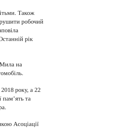
дітьми. Також
порушити робочий
зповіла
Останній рік
 Мила на
томобіль.
018 року, а 22
 пам’ять та
ра.
нкою Асоціації