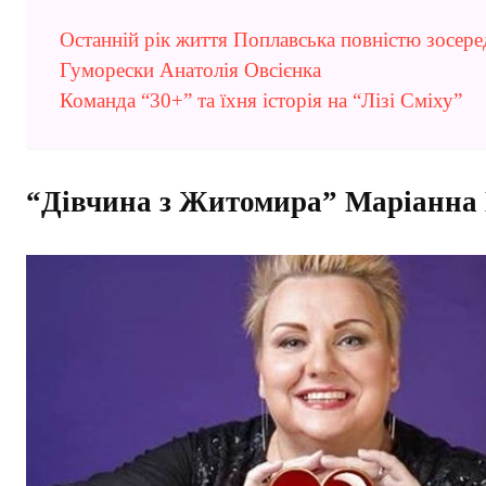
Останній рік життя Поплавська повністю зосеред
Гуморески Анатолія Овсієнка
Команда “30+” та їхня історія на “Лізі Сміху”
“Дівчина з Житомира” Маріанна