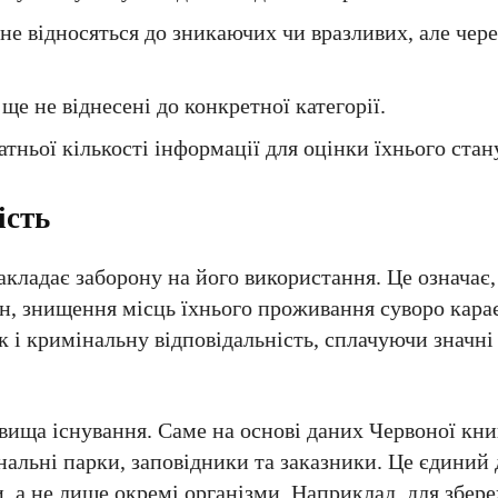
не відносяться до зникаючих чи вразливих, але че
ще не віднесені до конкретної категорії.
атньої кількості інформації для оцінки їхнього стан
ість
акладає заборону на його використання. Це означає
н, знищення місць їхнього проживання суворо кара
 і кримінальну відповідальність, сплачуючи значні
вища існування. Саме на основі даних Червоної кн
нальні парки, заповідники та заказники. Це єдиний 
и, а не лише окремі організми. Наприклад, для збер