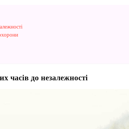
залежності
 охорони
их часів до незалежності