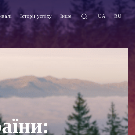
ивалі
Історії успіху
Інше
UA
RU
аїни: