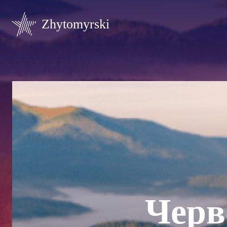
Zhytomyrski
Черв