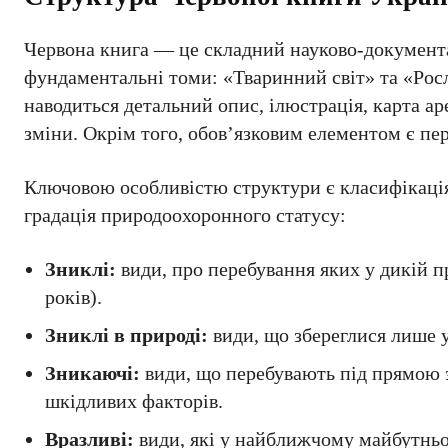
Червона книга — це складний науково-документа
фундаментальні томи: «Тваринний світ» та «Росли
наводиться детальний опис, ілюстрація, карта ар
зміни. Окрім того, обов’язковим елементом є пер
Ключовою особливістю структури є класифікація 
градація природоохоронного статусу:
Зниклі:
види, про перебування яких у дикій п
років).
Зниклі в природі:
види, що збереглися лише у
Зникаючі:
види, що перебувають під прямою 
шкідливих факторів.
Вразливі:
види, які у найближчому майбутньом