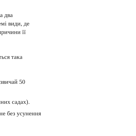
а два
мі види, де
причини її
ться така
азвичай 50
них садах).
не без усунення