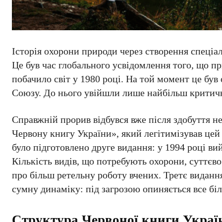
Історія охорони природи через створення спеціал
Це був час глобального усвідомлення того, що п
побачило світ у 1980 році. На той момент це був
Союзу. До нього увійшли лише найбільш критичні
Справжній прорив відбувся вже після здобуття н
Червону книгу України», який легітимізував цей
було підготовлено друге видання: у 1994 році ви
Кількість видів, що потребують охорони, суттєво 
про більш ретельну роботу вчених. Третє видання
сумну динаміку: під загрозою опиняється все бі
Структура Червоної книги Україн