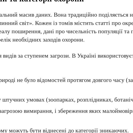
льний масив даних. Вона традиційно поділяється н
нний світ». Кожен із томів містить статті про окре
еалу поширення, дані про чисельність популяції та 
елік необхідних заходів охорони.
видів за ступенем загрози. В Україні використовує
рироді не було відомостей протягом довгого часу (з
 штучних умовах (зоопарках, розплідниках, ботаніч
загрозою вимирання, і збереження яких малоймовір
у можуть бути віднесені до категорії зникаючих.