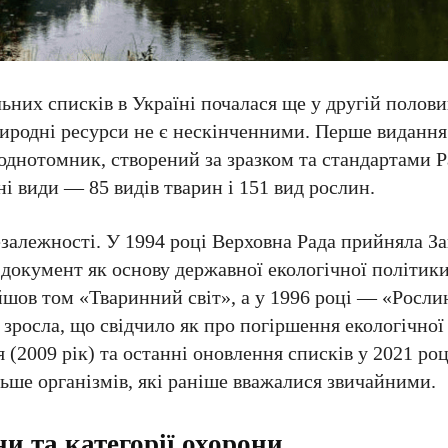
ьних списків в Україні почалася ще у другій полови
риродні ресурси не є нескінченними. Перше виданн
 однотомник, створений за зразком та стандартами 
 види — 85 видів тварин і 151 вид рослин.
езалежності. У 1994 році Верховна Рада прийняла З
 документ як основу державної екологічної політики
йшов том «Тваринний світ», а у 1996 році — «Росли
зросла, що свідчило як про погіршення екологічної с
 (2009 рік) та останні оновлення списків у 2021 р
льше організмів, які раніше вважалися звичайними.
и та категорії охорони