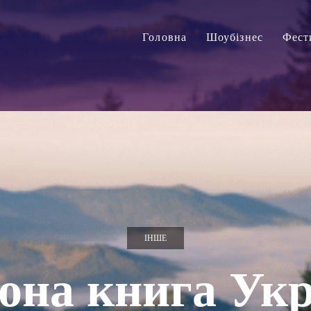
Головна
Шоубізнес
Фест
ІНШЕ
она книга Укр