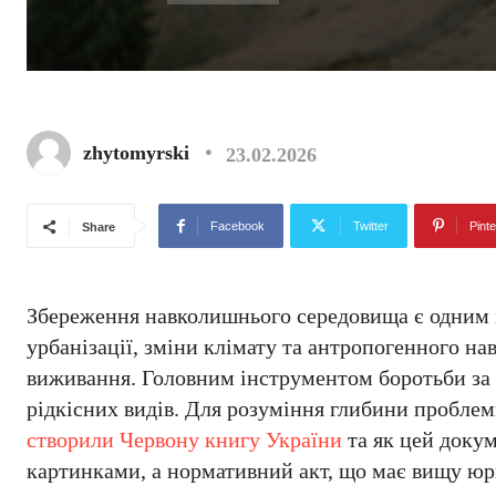
zhytomyrski
23.02.2026
Facebook
Twitter
Pinte
Share
Збереження навколишнього середовища є одним і
урбанізації, зміни клімату та антропогенного н
виживання. Головним інструментом боротьби за 
рідкісних видів. Для розуміння глибини проблем
створили Червону книгу України
та як цей докум
картинками, а нормативний акт, що має вищу юри