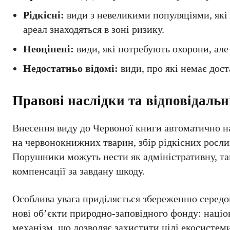
Рідкісні:
види з невеликими популяціями, які 
ареал знаходяться в зоні ризику.
Неоцінені:
види, які потребують охорони, але 
Недостатньо відомі:
види, про які немає дост
Правові наслідки та відповідальн
Внесення виду до Червоної книги автоматично н
на червонокнижних тварин, збір рідкісних росли
Порушники можуть нести як адміністративну, так
компенсації за завдану шкоду.
Особлива увага приділяється збереженню середо
нові об’єкти природно-заповідного фонду: націо
механізм, що дозволяє захистити цілі екосистем