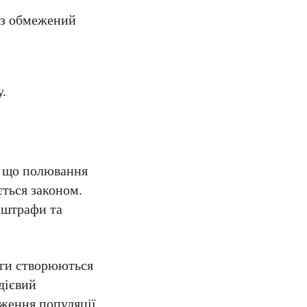
рез обмежений
у.
, що полювання
ється законом.
 штрафи та
иги створюються
дієвий
еження популяції