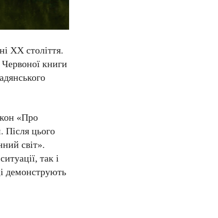
ні XX століття.
я Червоної книги
Радянського
акон «Про
. Після цього
нний світ».
итуації, так і
оці демонструють