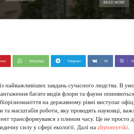
READ MORE
rest
WhatsApp
Telegram
VK
Vi
з найважливіших завдань сучасного людства. В умо
авантаження багато видів флори та фауни опиняютьс
біорізноманіття на державному рівні виступає офіц
и та масштабів роботи, яку проводять науковці, важ
ент трансформувався з плином часу. Це не просто д
дичну силу у сфері екології. Далі на
zhytomyrski
.