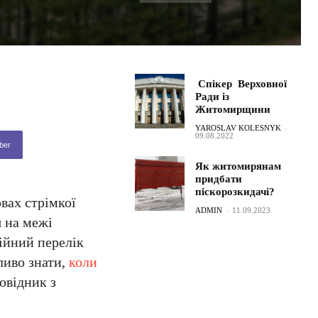
Спікер Верховної
Ради із
Житомирщини
YAROSLAV KOLESNYK
-
09.08.2022
ber
Як житомирянам
придбати
піскорозкидачі?
вах стрімкої
ADMIN
-
11.09.2023
я на межі
ійний перелік
ливо знати,
коли
овідник з