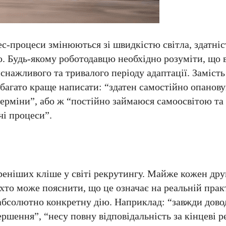
нес-процеси змінюються зі швидкістю світла, здатніс
ю. Будь-якому роботодавцю необхідно розуміти, що 
нажливого та тривалого періоду адаптації. Замість
агато краще написати: “здатен самостійно опанову
терміни”, або ж “постійно займаюся самоосвітою та
чі процеси”.
реніших кліше у світі рекрутингу. Майже кожен дру
 хто може пояснити, що це означає на реальній пра
 абсолютно конкретну дію. Наприклад: “завжди дово
ршення”, “несу повну відповідальність за кінцеві р