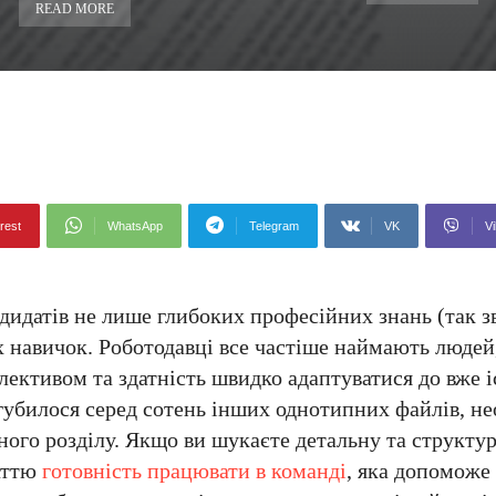
READ MORE
rest
WhatsApp
Telegram
VK
Vi
идатів не лише глибоких професійних знань (так з
их навичок. Роботодавці все частіше наймають людей
олективом та здатність швидко адаптуватися до вже 
губилося серед сотень інших однотипних файлів, не
ного розділу. Якщо ви шукаєте детальну та структу
таттю
готовність працювати в команді
, яка допоможе