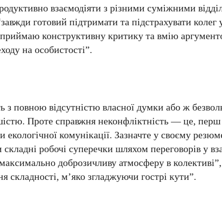
 продуктивно взаємодіяти з різними суміжними відді
“завжди готовий підтримати та підстрахувати колег 
 сприймаю конструктивну критику та вмію аргумент
ходу на особистості”.
ь з повною відсутністю власної думки або ж безво
істю. Проте справжня неконфліктність — це, перш 
и екологічної комунікації. Зазначте у своєму резюм
 складні робочі суперечки шляхом переговорів у в
максимально доброзичливу атмосферу в колективі”,
я складності, м’яко згладжуючи гострі кути”.