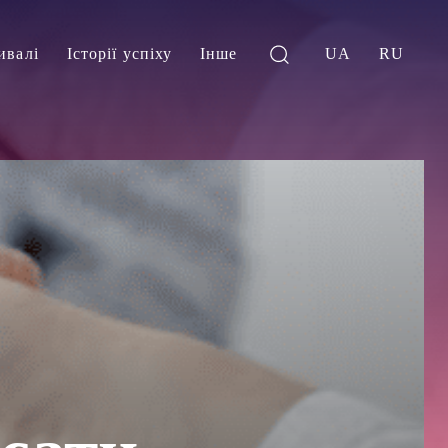
ивалі
Історії успіху
Інше
UA
RU