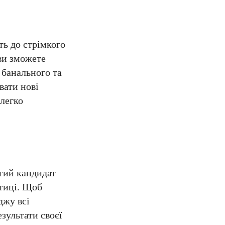
ть до стрімкого
ви зможете
 банального та
вати нові
 легко
гий кандидат
ктиці. Щоб
джу всі
езультати своєї