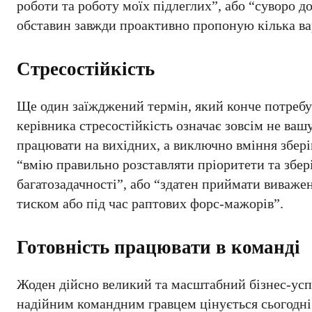
роботи та роботу моїх підлеглих”, або “суворо 
обставин завжди проактивно пропоную кілька ва
Стресостійкість
Ще один заїжджений термін, який конче потребу
керівника стресостійкість означає зовсім не ваш
працювати на вихідних, а виключно вміння збері
“вмію правильно розставляти пріоритети та збер
багатозадачності”, або “здатен приймати виваже
тиском або під час раптових форс-мажорів”.
Готовність працювати в команді
Жоден дійсно великий та масштабний бізнес-успі
надійним командним гравцем цінується сьогодні