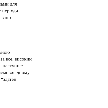
лами для
у періоди
овано
льною
за все, високий
е наступне:
заємовигідному
 “здатен