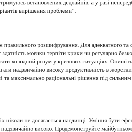
дотримуюсь встановлених дедлайнів, а у разі непере
ріантів вирішення проблеми”.
є правильного розшифрування. Для адекватного та 
у здатність мовчки терпіти крики чи регулярно без
гати холодний розум у кризових ситуаціях. Опишіть
ігати надзвичайно високу продуктивність в жорстк
ні та максимально раціональні рішення під сильни
х ніколи не досягається наодинці. Уміння бути еф
 надзвичайно високо. Продемонструйте майбутньому