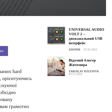
UNIVERSAL AUDIO
VOLT 2 –
двоканальний USB
інтерфейс
ANONIM
-
07.02.2022
ber
Відомий блогер
Житомира
ваних hard
YAROSLAV KOLESNYK
-
02.11.2022
, орієнтуючись
існуючої
обхідно
ровану
 вам грамотно