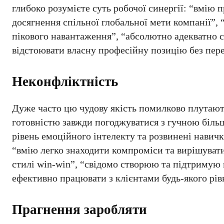
глибоко розумієте суть робочої синергії: “вмію
досягнення спільної глобальної мети компанії”, 
пікового навантаження”, “абсолютно адекватно
відстоювати власну професійну позицію без пере
Неконфліктність
Дуже часто цю чудову якість помилково плутают
готовністю завжди погоджуватися з гучною більш
рівень емоційного інтелекту та розвинені навичк
“вмію легко знаходити компроміси та вирішувати
стилі win-win”, “свідомо створюю та підтримую 
ефективно працювати з клієнтами будь-якого рівн
Прагнення заробляти