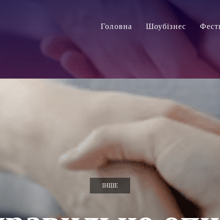
Головна
Шоубізнес
Фест
ІНШЕ