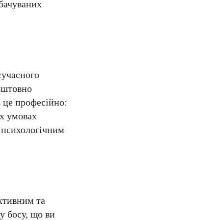
дбачуваних
сучасного
коштовно
 це професійно:
их умовах
м психологічним
ективним та
 босу, що ви