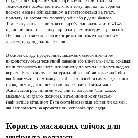
натуральних, корисних для шкіри компонентів. Головна
технологічна особливість полягає в тому, що під час горіння
воскова маса не обпікає шкіру, а перетворюється на теплу,
приємну і шовковисту масажну олію або рідкий бальзам.
Температура плавлення такого виробу становить усього 40-45°C,
що лише трохи перевищує природну температуру людського тіла.
Це повністю виключає ризик отримання термічних опіків чи
дискомфорту під час нанесення.
В основі складу професійних масажних свічок ніколи не
використовуються технічний парафін або мінеральні олії, оскільки
вони створюють на шкірі непроникну плівку та не несуть жодної
користі. Базою виступає натуральний соєвий чи кокосовий віск,
який має чудові пом’якшувальні властивості та слугує ідеальним
провідником для інших активних речовин. Тверда маса
збагачується рослинними маслами та батерами (ши, какао,
макадамії, мигдалю, жожоба), вітамінними комплексами
(найчастіше вітаміном E) та сертифікованими ефірними оліями,
які відповідають за ароматичний супровід процедури.
Користь масажних свічок для
шкіри та релаксу