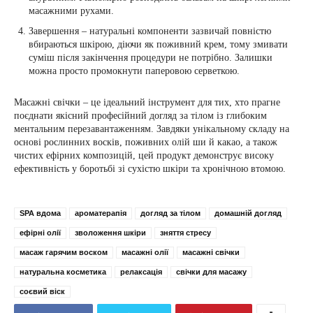
масажними рухами.
Завершення – натуральні компоненти зазвичай повністю
вбираються шкірою, діючи як поживний крем, тому змивати
суміш після закінчення процедури не потрібно. Залишки
можна просто промокнути паперовою серветкою.
Масажні свічки – це ідеальний інструмент для тих, хто прагне
поєднати якісний професійний догляд за тілом із глибоким
ментальним перезавантаженням. Завдяки унікальному складу на
основі рослинних восків, поживних олій ши й какао, а також
чистих ефірних композицій, цей продукт демонструє високу
ефективність у боротьбі зі сухістю шкіри та хронічною втомою.
SPA вдома
ароматерапія
догляд за тілом
домашній догляд
ефірні олії
зволоження шкіри
зняття стресу
масаж гарячим воском
масажні олії
масажні свічки
натуральна косметика
релаксація
свічки для масажу
соєвий віск