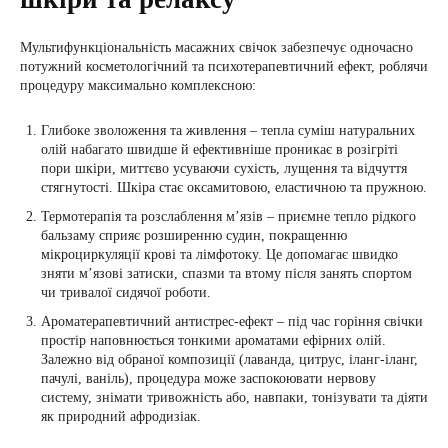
Мультифункціональність масажних свічок забезпечує одночасно
потужний косметологічний та психотерапевтичний ефект, роблячи
процедуру максимально комплексною:
Глибоке зволоження та живлення – тепла суміш натуральних
олій набагато швидше й ефективніше проникає в розігріті
пори шкіри, миттєво усуваючи сухість, лущення та відчуття
стягнутості. Шкіра стає оксамитовою, еластичною та пружною.
Термотерапія та розслаблення м’язів – приємне тепло рідкого
бальзаму сприяє розширенню судин, покращенню
мікроциркуляції крові та лімфотоку. Це допомагає швидко
зняти м’язові затиски, спазми та втому після занять спортом
чи тривалої сидячої роботи.
Ароматерапевтичний антистрес-ефект – під час горіння свічки
простір наповнюється тонкими ароматами ефірних олій.
Залежно від обраної композиції (лаванда, цитрус, іланг-іланг,
пачулі, ваніль), процедура може заспокоювати нервову
систему, знімати тривожність або, навпаки, тонізувати та діяти
як природний афродизіак.