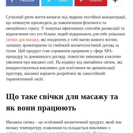
Facebook
Twitter
Pinterest
Сучасний ритм життя вимагає від людини постійної концентрації,
що неминуче призводить до накопичення фізичного та
емоційного стресу. У пошуках ефективних способів релаксації та
відновлення сил усе більше людей відкривають для себе унікальні
свічки для масажу
, які поєднують у собі магію живого вогню,
затишну ароматерапію та глибокий косметологічний догляд за
тілом. Цей продукт став справжнім проривом у сфері SPA-
процедур та домашнього догляду, повністю змінивши класичне
уявлення про масажні олії. На відміну від звичайних свічок, які
використовуються виключно для освітлення чи ароматизації
простору, масажні варіанти розроблені як самостійний
терапевтичний засіб.
Що таке свічки для масажу та
як вони працюють
Масажна свічка – це особливий косметичний продукт, який має
низьку температуру плавлення та складається виключно з