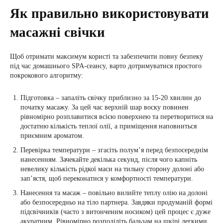
Як правильно використовувати
масажні свічки
Щоб отримати максимум користі та забезпечити повну безпеку
під час домашнього SPA-сеансу, варто дотримуватися простого
покрокового алгоритму:
Підготовка – запаліть свічку приблизно за 15-20 хвилин до
початку масажу. За цей час верхній шар воску повинен
рівномірно розплавитися всією поверхнею та перетворитися на
достатню кількість теплої олії, а приміщення наповниться
приємним ароматом.
Перевірка температури – згасіть полум’я перед безпосереднім
нанесенням. Зачекайте декілька секунд, після чого капніть
невелику кількість рідкої маси на тильну сторону долоні або
зап’ястя, щоб переконатися у комфортності температури.
Нанесення та масаж – повільно вилийте теплу олію на долоні
або безпосередньо на тіло партнера. Завдяки продуманій формі
підсвічників (часто з витонченим носиком) цей процес є дуже
акуратним. Рівномірно розподіліть бальзам на шкірі легкими