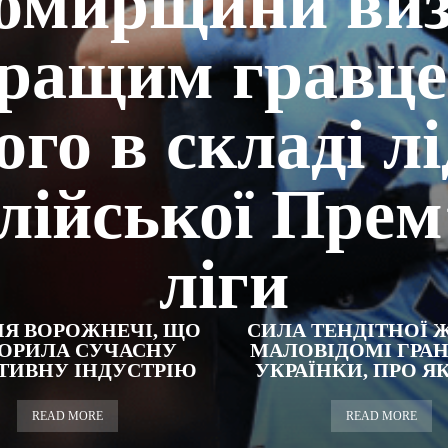
омирщини виз
ращим гравц
го в складі л
лійської Прем
ліги
ІЯ ВОРОЖНЕЧІ, ЩО
СИЛА ТЕНДІТНОЇ 
ОРИЛА СУЧАСНУ
МАЛОВІДОМІ ГРАН
ТИВНУ ІНДУСТРІЮ
УКРАЇНКИ, ПРО ЯКІ
READ MORE
READ MORE