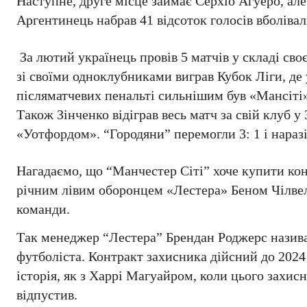
Наступне, друге місце займає Серхіо Агуеро, але
Аргентинець набрав 41 відсоток голосів вболівал
За лютий українець провів 5 матчів у складі сво
зі своїми одноклубниками виграв Кубок Ліги, де у
післяматчевих пенальті сильнішим був «Мансіті»
Також Зінченко відіграв весь матч за свій клу
«Уотфордом». “Городяни” перемогли 3: 1 і нара
Нагадаємо, що “Манчестер Сіті” хоче купити кон
річним лівим оборонцем «Лестера» Беном Чілвело
команди.
Так менеджер “Лестера” Брендан Роджерс називає
футболіста. Контракт захисника дійсний до 2024 
історія, як з Харрі Магуайром, коли цього захис
відпустив.