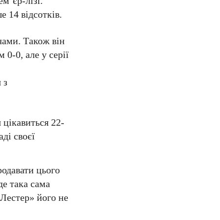
м’єр-лізі.
е 14 відсотків.
чами. Також він
 0-0, але у серії
 з
 цікавиться 22-
ді своєї
родавати цього
де така сама
«Лестер» його не