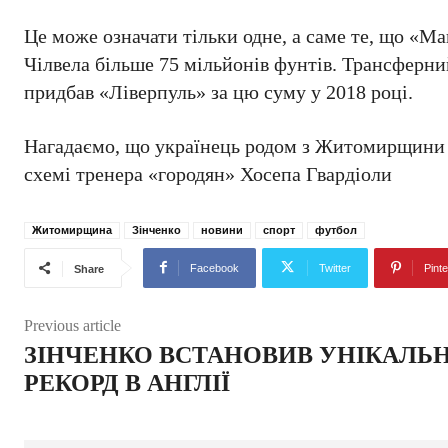
Це може означати тільки одне, а саме те, що «Ма
Чілвела більше 75 мільйонів фунтів. Трансферни
придбав «Ліверпуль» за цю суму у 2018 році.
Нагадаємо, що українець родом з Житомирщини О
схемі тренера «городян» Хосепа Гвардіоли
Житомирщина
Зінченко
новини
спорт
футбол
Facebook
Twitter
Pinte
Share
Previous article
ЗІНЧЕНКО ВСТАНОВИВ УНІКАЛЬ
РЕКОРД В АНГЛІЇ