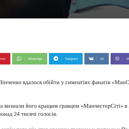
rest
WhatsApp
Telegram
VK
Vi
інченко вдалося обійти у симпатіях фанатів «МанС
та визнали його кращим гравцем «МанчестерСіті» в
онад 24 тисячі голосів.