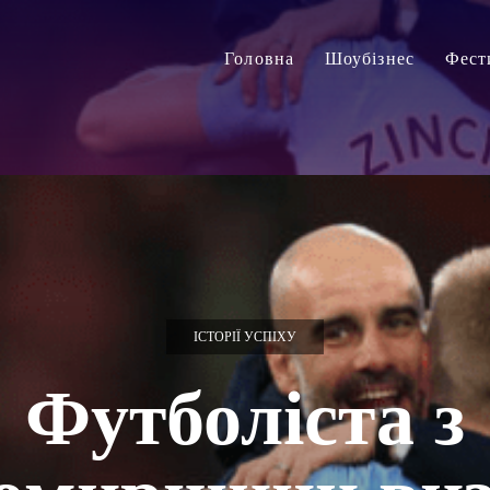
Головна
Шоубізнес
Фест
ІСТОРІЇ УСПІХУ
Футболіста з