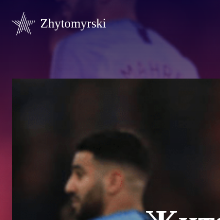
Zhytomyrski