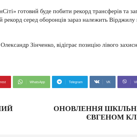
нСіті» готовий буде побити рекорд трансферів та за
й рекорд серед оборонців зараз належить Вірджилу 
лександр Зінченко, відіграє позицію лівого захисн
rest
WhatsApp
Telegram
VK
Vi
НИЙ
ОНОВЛЕННЯ ШКІЛЬ
ЄВГЕНОМ К