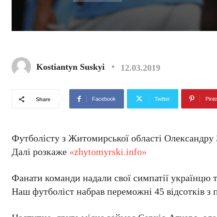
Kostiantyn Suskyi
12.03.2019
Facebook
Twitter
Pinte
Share
Футболісту з Житомирської області Олександру З
Далі розкаже
«zhytomyrski.info»
Фанати команди надали свої симпатії українцю 
Наш футболіст набрав переможні 45 відсотків з п