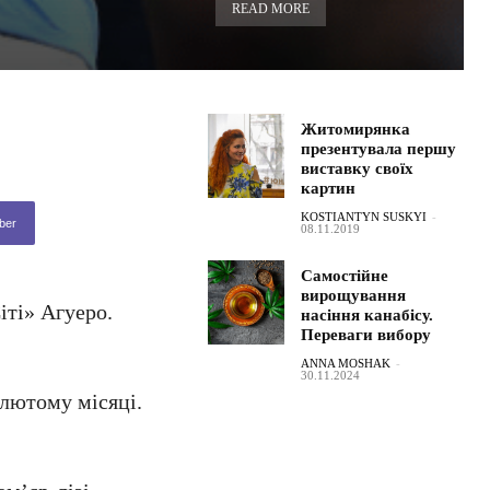
READ MORE
Житомирянка
презентувала першу
виставку своїх
картин
KOSTIANTYN SUSKYI
-
ber
08.11.2019
Самостійне
вирощування
іті» Агуеро.
насіння канабісу.
Переваги вибору
ANNA MOSHAK
-
30.11.2024
 лютому місяці.