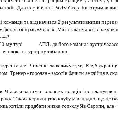
 окрім того він став кращим гравцем у лютому у Пре
ьників. Для порівняння Рахім Стерлінг отримав лиш
єї команди та відзначився 2 результативними переда
 фіналі обіграв «Челсі». Матч закінчився з рахунком
 4-3.
б у 30-му турі АПЛ, де його команда зустрічалася
зі очолюють турнірну таблицю.
курента для Зінченка за велику суму. Клуб українця
м. Тренер «городян» захотів бачити англійця в скла
 Чілвела одним з головних гравців і не планував п
року. Також керівництво клубу має надію, що це бу
ника хотіли придбати низка топ-клубів Європи, але 