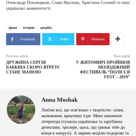
Олександр Пономарьов, Слава Фролова, Христина Соловій та інші
українські знаменитості.
зірки
історія
шоубіз
Facebook
Twitter
Pinterest
Previous article
Next article
ДРУЖИНА СЕРГІЯ
У ЖИТОМИРІ ПРОЙШОВ
БАБКІНА СКОРО ВТРЕТЄ
МОЛОДІЖНИЙ
СТАНЕ МАМОЮ
ФЕСТИВАЛЬ “ПОЛІССЯ
FEST – 2019”
Anna Moshak
Люблю все, що пов'язано з творчістю: співи,
малювання, креативні ігри. Мене наповнює
література (сучасна українська та зарубіжна:
детективи, трилери, щось, що тримає тебе до
кінця в напрузі). А окремо виділю подорожі та