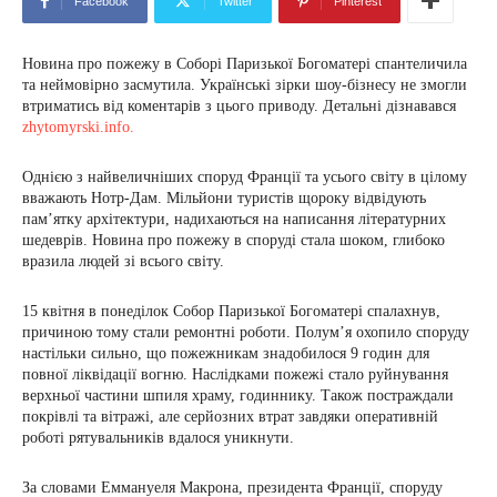
Facebook
Twitter
Pinterest
Новина про пожежу в Соборі Паризької Богоматері спантеличила
та неймовірно засмутила. Українські зірки шоу-бізнесу не змогли
втриматись від коментарів з цього приводу. Детальні дізнавався
zhytomyrski.info
.
Однією з найвеличніших споруд Франції та усього світу в цілому
вважають Нотр-Дам. Мільйони туристів щороку відвідують
пам’ятку архітектури, надихаються на написання літературних
шедеврів. Новина про пожежу в споруді стала шоком, глибоко
вразила людей зі всього світу.
15 квітня в понеділок Собор Паризької Богоматері спалахнув,
причиною тому стали ремонтні роботи. Полум’я охопило споруду
настільки сильно, що пожежникам знадобилося 9 годин для
повної ліквідації вогню. Наслідками пожежі стало руйнування
верхньої частини шпиля храму, годиннику. Також постраждали
покрівлі та вітражі, але серйозних втрат завдяки оперативній
роботі рятувальників вдалося уникнути.
За словами Еммануеля Макрона, президента Франції, споруду