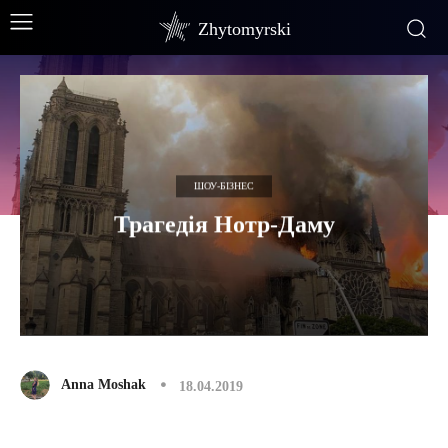
Zhytomyrski
ШОУ-БІЗНЕС
Трагедія Нотр-Даму
Anna Moshak
18.04.2019