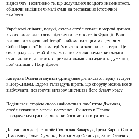
відновлять. Позитивно те, що долучилися до цього знаменитості,
обіцяючи виділити чималі суми на реставрацію історичної
пам’ятки.
Українські співаки, ведучі, актори опублікували в мережі дописи,
в яких висловили слова підтримки всіх жителів Франції. Вони
розповіли зворушливі історії знайомства з цим місцем, чим
Собор Паризької Богоматері їх вразив та залишився в серці. Це
свого роду флешмоб зірок, котрі почергово почали викладати
сумні дописи, ділячись з прихильниками спогадами та думками,
пов’язаними з Нотр-Дамом.
Катерина Осадча згадувала французьке дитинство, першу зустріч
з Нотр-Дамом. Відома телеведуча вірить, що споруду можна все ж
відбудувати, повернути витвору мистецтва його бувалу красу.
Поділилася історією свого знайомства з пам’яткою Джамала,
опублікувавши в мережі наступне: «Як легко в Парижі
народжується красиве, як легко його можна втратити».
Долучилися до флешмобу Святослав Вакарчук, Ірена Карпа, Санта
Дімопулос, Ольга Сумська, Володимир Остапчук, Злата Огневич,