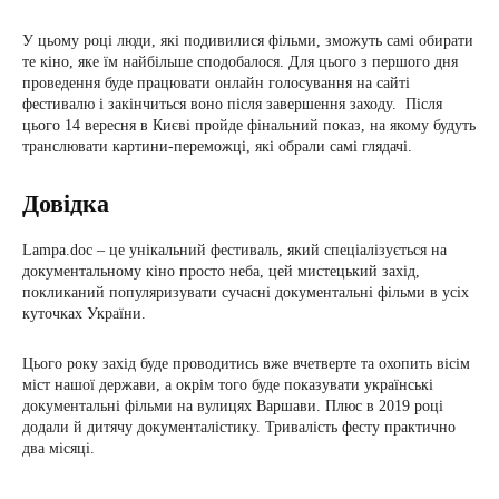
У цьому році люди, які подивилися фільми, зможуть самі обирати
те кіно, яке їм найбільше сподобалося. Для цього з першого дня
проведення буде працювати онлайн голосування на сайті
фестивалю і закінчиться воно після завершення заходу. Після
цього 14 вересня в Києві пройде фінальний показ, на якому будуть
транслювати картини-переможці, які обрали самі глядачі.
Довідка
Lampa.doc – це унікальний фестиваль, який спеціалізується на
документальному кіно просто неба, цей мистецький захід,
покликаний популяризувати сучасні документальні фільми в усіх
куточках України.
Цього року захід буде проводитись вже вчетверте та охопить вісім
міст нашої держави, а окрім того буде показувати українські
документальні фільми на вулицях Варшави. Плюс в 2019 році
додали й дитячу документалістику. Тривалість фесту практично
два місяці.