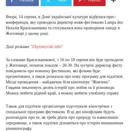
Facebook
Twitter
Pinterest
Вчора, 14 серпня, в Домі української культури відбулася прес-
конференція, яку проводила директор вояж-фестивалю Lampa.doc
Наталія Красильникова та стосувалася вона проведення заходу в
Житомирі у цьому році.
Далі розкаже
“Zhytomyrski.info”
За словами Красильникової, з 16 по 18 серпня він буде проходити
у Житомирі, початок показів – 20-30. На зустрічі директор фесту
повідомила про новинку фестивалю, які фільми буде
презентовано, а також розказала про нову програму для підлітків.
Місце проведення – майданчик біля кінотеатру “Жовтень”.
Глядачів чекатимуть десять історій про любов та її різновиди.
Можна любити рідний край, а можна любити улюблену справу.
Також для підлітків організатори підготували кінострічки з
спеціальної програми фестивалю. В ці дні кінофільми будуть
розповідати про те, як треба дбати про природу та навколишнє
середовище, а також підлітки дізнаються про історію виникнення
кінематографу.