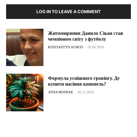
LOG IN TO LEAVE A COMMENT
Житомирянин Данило Сікан став
чемпіоном світу з футболу
KOSTIANTYN SUSKYI
-
20.06.2019
Формула успішного гровінгу. Де
купити насіння конопель?
ANNA MOSHAK
-
30.11.2024