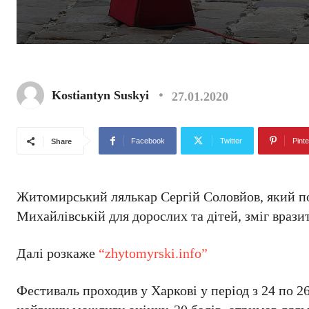
Kostiantyn Suskyi
27.01.2020
Facebook
Twitter
Pinte
Share
Житомирський лялькар Сергій Соловйов, який по
Михайлівській для дорослих та дітей, зміг враз
Далі розкаже
“zhytomyrski.info”
Фестиваль проходив у Харкові у період з 24 по 26 