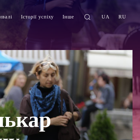
ивалі
Історії успіху
Інше
UA
RU
лькар