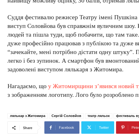
найвищу можливу оцінку, 30 балів, отримав лял
Суддя фестивалю режисер Театру імені Пушкіна О
виступ Соловйова був справжнім вуличним шоу. К
людей та пішла туди, щоб побачити, що там таке
дуже професійно працював з публікою та дуже ви
“зачекайте, мені потрібно дістати одну штуку”. П
легко і без зупинок. А смартфон був вмонтований 
задоволені виступом лялькаря з Житомира.
Нагадаємо, що
у Житомирщини з’явився новий 
з зображенням логотипу. Лого було розроблено 
лялькар з Житомира
Сергій Соловйов
театр ляльок
фестиваль в
Facebook
Twitter
Pinte
Share