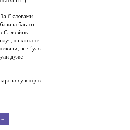
мплімент”)
За її словами
бачила багато
що Соловйов
пауз, на кшталт
зникали, все було
були дуже
партію сувенірів
ber