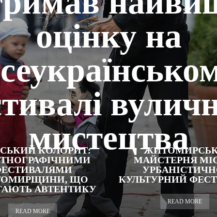
тримав найви
оцінку на
сеукраїнсько
тивалі вулич
мистецтва
СЬКИЙ КОЛОРИТ:
ЖИТОМИРСЬ
 ЕТНОГРАФІЧНИМИ
МАЙСТЕРНЯ МІС
ФЕСТИВАЛЯМИ
УРБАНІСТИЧН
ОМИРЩИНИ, ЩО
КУЛЬТУРНИЙ ФЕС
ІГАЮТЬ АВТЕНТИКУ
READ MORE
READ MORE