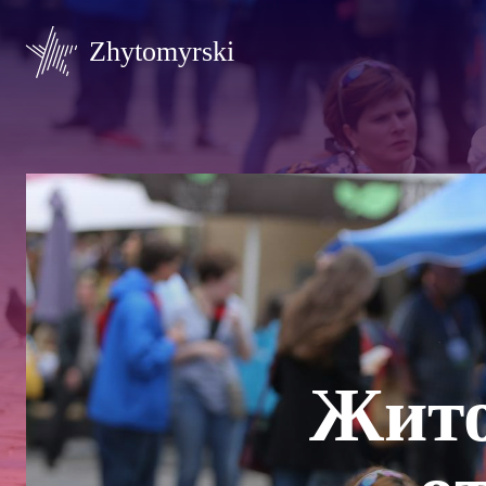
Zhytomyrski
Жито