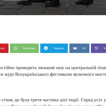
rest
WhatsApp
Telegram
VK
Vi
стійно проводить лялькові шоу на центральній пішо
ити журі Всеукраїнського фестивалю вуличного мист
січня, це була третя частина цієї події. Серед усіх 