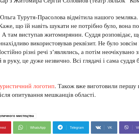
ькар з Житомира Сергій Соловйов (театр ляльок “Ко
льга Турутя-Прасолова відмітила нашого земляка. 
аже, що їй навіть шукати не потрібно було, вона по
. А там виступав житомирянин. Суддя розповідає, 
нахідливо використовував реквізит. Не було зовсім 
остійно різні речі з’являлись, а потім неочікувано 
в руку, це дуже незвично. Всі глядачі і сама суддя 
туристичний логотип
. Також вже виготовили першу 
після опитування мешканців області.
уличного мистецтва
rest
WhatsApp
Telegram
VK
Vi