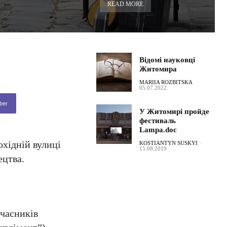
READ MORE
Відомі науковці
Житомира
MARIIA ROZBITSKA
-
05.07.2022
ber
У Житомирі пройде
фестиваль
Lampa.doc
хідній вулиці
KOSTIANTYN SUSKYI
-
15.08.2019
ецтва.
учасників