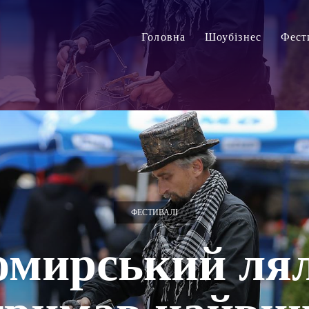
Головна
Шоубізнес
Фест
ФЕСТИВАЛІ
мирський ля