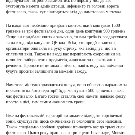
відвідувачам потрібно заглибитись по дорозі у ліс, де вас
зустрінуть намети адміністрації, інфоцентр та головні ворота
фестивалю, також тут знаходиться вхід до наметового містечка.
На вході вам необхідно придбати квиток, який коштував 1500
гривень за три фестивальні дні, один день коштував 900 гривень.
Якщо ви придбали квитки завчасно, то вам треба їх роздрукувати
та на вході відсканувати QR-код. Всім, хто придбав квитки,
організатори одягають на руку стрічку, яка засвідчує, що ви
оплатили вхід. Також на вході вас перевіряють охоронники на
наявність заборонених предметів, алкоголю та наркотичних
речовин. Проносити не можна нічого, навіть воду вас ввічливо
будуть просити залишити за межами заходу.
Наметове містечко знаходиться поруч, воно обнесено парканом та
поселення на його території буде коштувати 500 гривень на весь
час фестивалю. Багато гостей ставлять свої намети навколо фесту,
просто в лісі, тим самим економлять гроші.
Вже на фестивальній території ви можете відвідати торгівельні
зони, скуштувати щось смачненьке та охолодити себе напоями.
Також спеціально зроблені доріжки приведуть вас до трьох сцен
фестивалю. Цього року працювали три сцени Love stage, Monstre