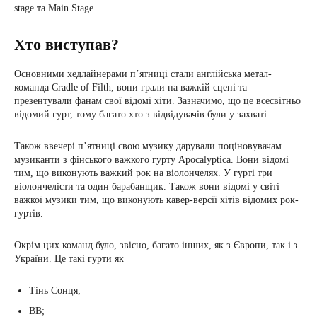
stage та Main Stage.
Хто виступав?
Основними хедлайнерами п’ятниці стали англійська метал-
команда Cradle of Filth, вони грали на важкій сцені та
презентували фанам свої відомі хіти. Зазначимо, що це всесвітньо
відомий гурт, тому багато хто з відвідувачів були у захваті.
Також ввечері п’ятниці свою музику дарували поціновувачам
музиканти з фінського важкого гурту Apocalyptica. Вони відомі
тим, що виконують важкий рок на віолончелях. У гурті три
віолончелісти та один барабанщик. Також вони відомі у світі
важкої музики тим, що виконують кавер-версії хітів відомих рок-
гуртів.
Окрім цих команд було, звісно, багато інших, як з Європи, так і з
України. Це такі гурти як
Тінь Сонця;
ВВ;