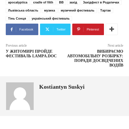
apocalyptica
cradle of filth
ВВ
захід
Західфест в Родатичах
Львівська область
музика
музичний фестиваль
Тартак
Тінь Сонця
український фестиваль
Facebook
Twitter
Pinterest
Previous article
Next article
У ЖИТОМИРІ ПРОЙДЕ
ВИБИРАЄМО
ФЕСТИВАЛЬ LAMPA.DOC
АВТОМОБІЛЬНУ РОЗБІРКУ:
ПОРАДИ ДОСВІДЧЕНИХ
ВОДІЇВ
Kostiantyn Suskyi