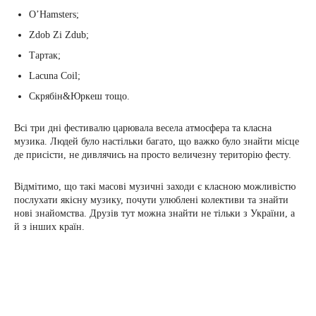
O’Hamsters;
Zdob Zi Zdub;
Тартак;
Lacuna Coil;
Скрябін&Юркеш тощо.
Всі три дні фестивалю царювала весела атмосфера та класна
музика. Людей було настільки багато, що важко було знайти місце
де присісти, не дивлячись на просто величезну територію фесту.
Відмітимо, що такі масові музичні заходи є класною можливістю
послухати якісну музику, почути улюблені колективи та знайти
нові знайомства. Друзів тут можна знайти не тільки з України, а
й з інших країн.