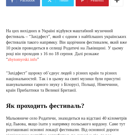
Facebook
Twitter
Pinterest
На цих вихідних в Україні відбувся маштабний музичний
фестиваль – “Західфест”, який є одним з найбільших українських
фестивалів такого напрямку. Він щорічним фестивалем, який вже
10 років проводиться в селищі Родатичі на Львівщині. У цьому
році він проходив з 16 по 18 серпня. Далі розкаже
“
zhytomyrski.info
”
“Західфест” щороку об’єднує людей з різних країн та різних
національностей. Так і в цьому на святі музики були присутні
шанувальники гарного звуку з Білорусі, Польщі, Німеччини,
країн Прибалтики та Великої Британії.
Як проходить фестиваль?
Мальовниче село Родатичи, знаходиться на відстані 40 кілометрів
від Львова, якщо їхати у напрямку польського кордону. Саме тут
розташовані основні локації фестивалю. Від основної дороги