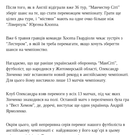
Після того, як в Англії відіграли вже 36 тур, “Манчестер Сіті”
зберіг шанс на те, що стати переможцем чемпіонату. Грати ще
цілих два тури, і “містяни” мають на одне очко більше ніж
“Ліверпуль” Юргена Клоппа.
Вже 6 травня гравців команди Хосепа Гвардіоли чекає зустріч з
“Лестером”, в якій їм треба перемагати, якщо хочуть зберегти
шанси на чемпіонство.
Нагадаємо, що ще раніше український оборонець “МанСіті”,
футболіст, що народився у Житомирській області, Олександр
Зінченко зміг встановити новий рекорд в англійському чемпіонаті.
Для цього йому вистачило лише 13 матчів чемпіонату.
Клуб Олександра взяв перемоги у всіх 13 матчах, під час яких
Зінченко знаходився на полі. Останній матч з перелічених була гра
з “Вест Хемом”, де, доречі, виступає ще один українець Андрій
Ярмоленко.
Окрім цього, цей непреривна серія перемог нашого футболіста в
англійському чемпіонаті є найдовшою у його кар’єрі в цьому