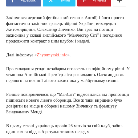
Facebook
Twitter
Pinterest
Закінчився черговий футбольний сезон в Англії, і його просто
фантастично закінчив гравець збірної України, виходець з
Житомирщини, Олександр Зінченко. Він грає на позиції
захисника у складі англійського “Манчестер Сіті” і погодився
продовжити контракт з цим клубом і надалі.
Далі інформує «
Zhytomyrski.info
».
Про складання угоди незабаром оголосять на офіційному рівні. У
чемпіона Англійської Прем’єр-ліги розглядають Олександра як
першого на позиції лівого захисника у майбутньому сезоні.
Раніше повідомлялося, що “МанСіті” відмовились від пропозиції
підписати нового лівого оборонця. Все ж таки вирішено було
довірити це місце в обороні нашому Зінченку та французу
Бенджамену Менді.
В цьому сезоні українець провів 26 матчів за свій клуб, забив
один гол та віддав 5 результативних передач.