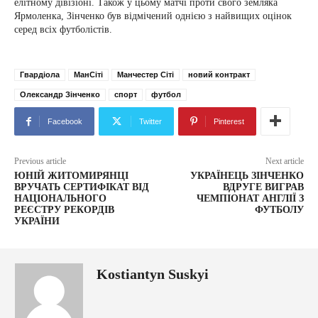
елітному дівізіоні. Також у цьому матчі проти свого земляка
Ярмоленка, Зінченко був відмічений однією з найвищих оцінок
серед всіх футболістів.
Гвардіола
МанСіті
Манчестер Сіті
новий контракт
Олександр Зінченко
спорт
футбол
Facebook
Twitter
Pinterest
Previous article
Next article
ЮНІЙ ЖИТОМИРЯНЦІ
УКРАЇНЕЦЬ ЗІНЧЕНКО
ВРУЧАТЬ СЕРТИФІКАТ ВІД
ВДРУГЕ ВИГРАВ
НАЦІОНАЛЬНОГО
ЧЕМПІОНАТ АНГЛІЇ З
РЕЄСТРУ РЕКОРДІВ
ФУТБОЛУ
УКРАЇНИ
Kostiantyn Suskyi