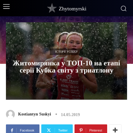
Zhytomyrski
ІСТОРІЇ УСПІХУ
Житомирянка у ТОП-10 на етапі
серії Кубка світу з триатлону
Kostiantyn Suskyi
14.05.2019
Facebook
Twitter
Pinterest