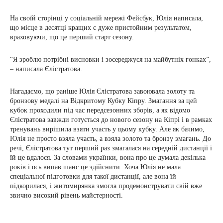
На своїй сторінці у соціальній мережі Фейсбук, Юлія написала,
що місце в десятці кращих є дуже пристойним результатом,
враховуючи, що це перший старт сезону.
“Я зроблю потрібні висновки і зосереджуся на майбутніх гонках”,
– написала Єлістратова.
Нагадаємо, що раніше Юлія Єлістратова завоювала золоту та
бронзову медалі на Відкритому Кубку Кіпру. Змагання за цей
кубок проходили під час передсезонних зборів, а як відомо
Єлістратова завжди готується до нового сезону на Кіпрі і в рамках
тренувань вирішила взяти участь у цьому кубку. Але як бачимо,
Юлія не просто взяла участь, а взяла золото та бронзу змагань. До
речі, Єлістратова тут перший раз змагалася на середній дистанції і
їй це вдалося. За словами українки, вона про це думала декілька
років і ось випав шанс це здійснити. Хоча Юлія не мала
спеціальної підготовки для такої дистанції, але вона їй
підкорилася, і житомирянка змогла продемонструвати свій вже
звично високий рівень майстерності.