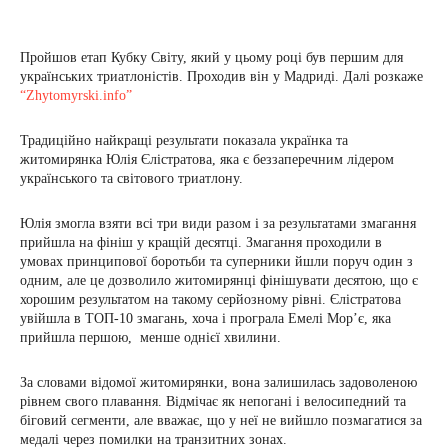
Пройшов етап Кубку Світу, який у цьому році був першим для
українських триатлоністів. Проходив він у Мадриді. Далі розкаже
“Zhytomyrski.info”
Традиційно найкращі результати показала українка та
житомирянка Юлія Єлістратова, яка є беззаперечним лідером
українського та світового триатлону.
Юлія змогла взяти всі три види разом і за результатами змагання
прийшла на фініш у кращій десятці. Змагання проходили в
умовах принципової боротьби та суперники йшли поруч один з
одним, але це дозволило житомирянці фінішувати десятою, що є
хорошим результатом на такому серйозному рівні. Єлістратова
увійшла в ТОП-10 змагань, хоча і програла Емелі Мор’є, яка
прийшла першою, менше однієї хвилини.
За словами відомої житомирянки, вона залишилась задоволеною
рівнем свого плавання. Відмічає як непогані і велосипедний та
біговий сегменти, але вважає, що у неї не вийшло позмагатися за
медалі через помилки на транзитних зонах.