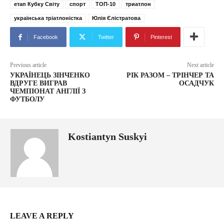
етап Кубку Світу
спорт
ТОП-10
триатлон
українська тріатлоністка
Юлія Єлістратова
Facebook
Twitter
Pinterest
Previous article
Next article
УКРАЇНЕЦЬ ЗІНЧЕНКО
РІК РАЗОМ – ТРІНЧЕР ТА
ВДРУГЕ ВИГРАВ
ОСАДЧУК
ЧЕМПІОНАТ АНГЛІЇ З
ФУТБОЛУ
Kostiantyn Suskyi
LEAVE A REPLY