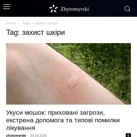
Zhytomyrski
Home
Tags
захист шкіри
Tag: захист шкіри
Укуси мошок: приховані загрози,
екстрена допомога та типові помилки
лікування
zhytomyrski
-
25.03.2026
0