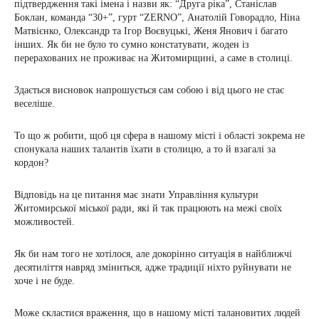
підтвердження такі імена і назви як: “Друга ріка”, Станіслав
Боклан, команда “30+”, гурт “ZERNO”, Анатолій Говорадло, Ніна
Матвієнко, Олександр та Ігор Воєвуцькі, Женя Янович і багато
інших. Як би не було то сумно констатувати, жоден із
перерахованих не проживає на Житомирщині, а саме в столиці.
Здається висновок напрошується сам собою і від цього не стає
веселіше.
То що ж робити, щоб ця сфера в нашому місті і області зокрема не
спонукала наших талантів їхати в столицю, а то й взагалі за
кордон?
Відповідь на це питання має знати Управління культури
Житомирської міської ради, які й так працюють на межі своїх
можливостей.
Як би нам того не хотілося, але докорінно ситуація в найближчі
десятиліття навряд зміниться, адже традиції ніхто руйнувати не
хоче і не буде.
Може скластися враження, що в нашому місті талановитих людей