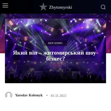
Zhytomyrski
ШОУ-БІЗНЕС
Який він – житомирський шоу-
бізнес?
Yaroslav Kolesnyk
03.11.2022