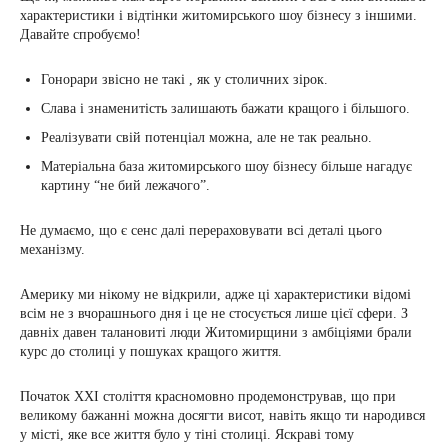
характеристики і відтінки житомирського шоу бізнесу з іншими.
Давайте спробуємо!
Гонорари звісно не такі , як у столичних зірок.
Слава і знаменитість залишають бажати кращого і більшого.
Реалізувати свій потенціал можна, але не так реально.
Матеріальна база житомирського шоу бізнесу більше нагадує
картину “не бий лежачого”.
Не думаємо, що є сенс далі перераховувати всі деталі цього
механізму.
Америку ми нікому не відкрили, адже ці характеристики відомі
всім не з вчорашнього дня і це не стосується лише цієї сфери. З
давніх давен талановиті люди Житомирщини з амбіціями брали
курс до столиці у пошуках кращого життя.
Початок ХХІ століття красномовно продемонстрував, що при
великому бажанні можна досягти висот, навіть якщо ти народився
у місті, яке все життя було у тіні столиці. Яскраві тому