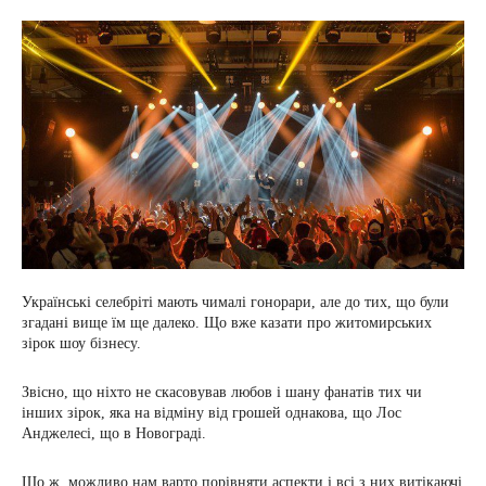
Українські селебріті мають чималі гонорари, але до тих, що були
згадані вище їм ще далеко. Що вже казати про житомирських
зірок шоу бізнесу.
Звісно, що ніхто не скасовував любов і шану фанатів тих чи
інших зірок, яка на відміну від грошей однакова, що Лос
Анджелесі, що в Новограді.
Що ж, можливо нам варто порівняти аспекти і всі з них витікаючі