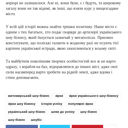
апріорі не залишилося. Але ні, вони були, є і будуть, та широкому
загалу вони не так відомі, як інші, що взяли курс у вищезгадане
місто.
У всій цій історії можна знайти трішки позитиву. Наше місто є
одним з тих багатьох, хто подає снаряди до артилерії українського
шоу бізнесу, який базується зазвичай у мегаполісах. Приємно
констатувати, що поліські таланти в жодному разі не псують тієї
картини української естради, якою захоплюються у всьому світі.
Та майбутнім поколінням творчих особистостей все ж не варто
одразу, з корабля на бал, відправлятися до інших міст, адже свої
сили насамперед варто зробити на рідній землі, адже вдома і
стіни допомагають.
житомирський шоу-бізнес
зірки
зірки українського шоу-бізнесу
зірки шоу бізнесу
історія успіху
популярні зірки
український шоу-бізнес
шлях до успіху
шоу бізнес
шоу-бізнес
шоубіз