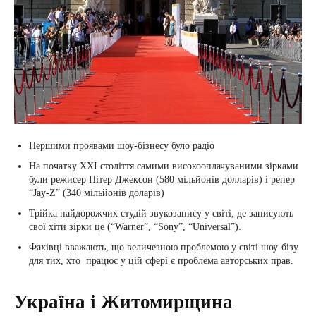
Першими проявами шоу-бізнесу було радіо
На початку ХХІ століття самими високооплачуваними зірками
були режисер Пітер Джексон (580 мільйонів долларів) і репер
“Jay-Z” (340 мільйонів доларів)
Трійка найдорожчих студій звукозапису у світі, де записують
свої хіти зірки це (“Warner”, “Sony”, “Universal”).
Фахівці вважають, що величезною проблемою у світі шоу-бізу
для тих, хто працює у цій сфері є проблема авторських прав.
Україна і Житомирщина