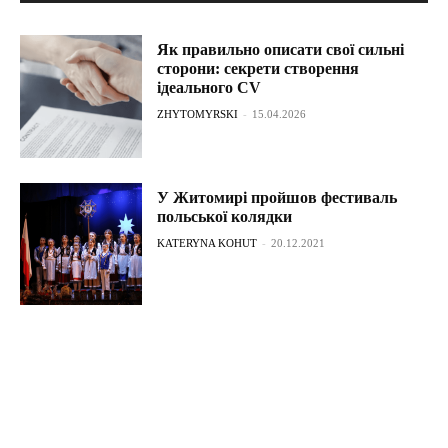
Як правильно описати свої сильні
сторони: секрети створення
ідеального CV
ZHYTOMYRSKI
-
15.04.2026
У Житомирі пройшов фестиваль
польської колядки
KATERYNA KOHUT
-
20.12.2021