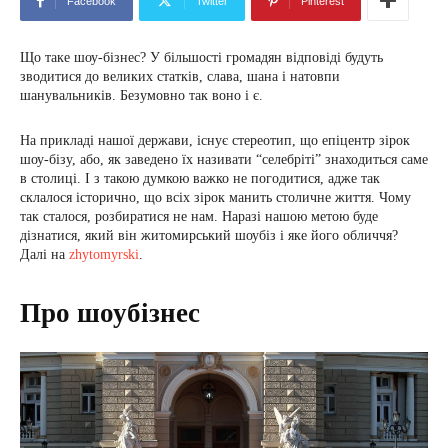
Facebook
Twitter
Pinterest
Що таке шоу-бізнес? У більшості громадян відповіді будуть
зводитися до великих статків, слава, шана і натовпи
шанувальників. Безумовно так воно і є.
На прикладі нашої держави, існує стереотип, що епіцентр зірок
шоу-бізу, або, як заведено їх називати “селебріті” знаходиться саме
в столиці. І з такою думкою важко не погодитися, адже так
склалося історично, що всіх зірок манить столичне життя. Чому
так сталося, розбиратися не нам. Наразі нашою метою буде
дізнатися, який він житомирський шоубіз і яке його обличчя?
Далі на
zhytomyrski
.
Про шоубізнес