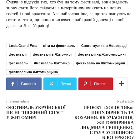
Судячи з відгуків тих, хто був на тому фестивалі, вони жадають
знову стати його свідком і з нетерпінням очікують на нових
гостей і нові враження. Але найголовніше, за що так шанують це
свято містяни, що воно присвячене найкращій донечці нашої
держави Лесі Українці.
Lesia Grand Fest
піти на фестиваль
Свято музики в Новограді
фестивалі
фестивалі в Житомирі
фестивалі на Житомирщині
фестиваль
Фестиваль Житомир
фестиваль на Житомирщині
фестивальна Житомирщина
Facebook
Twitter
Pinterest
Previous article
Next article
ФЕСТИВАЛЬ УКРАЇНСЬКОЇ
ПРОЄКТ «ХОЛОСТЯК»:
ПІСНІ “ПІСЕННИЙ СПАС”
ПОПУЛЯРНІСТЬ ТА
У ЖИТОМИРІ
КОХАННЯ. ЯК УЧАСНИЦЯ,
ЖИТОМИРЯНКА
ЛЮДМИЛА ГРИЩЕНКО,
СТАЛА УСПІШНОЮ
БЛОГЕРКОЮ?