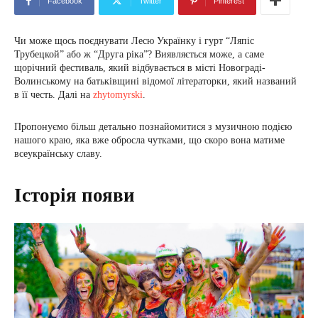
Facebook
Twitter
Pinterest
Чи може щось поєднувати Лесю Українку і гурт “Ляпіс
Трубецкой” або ж “Друга ріка”? Виявляється може, а саме
щорічний фестиваль, який відбувається в місті Новограді-
Волинському на батьківщині відомої літераторки, який названий
в її честь. Далі на
zhytomyrski
.
Пропонуємо більш детально познайомитися з музичною подією
нашого краю, яка вже обросла чутками, що скоро вона матиме
всеукраїнську славу.
Історія появи