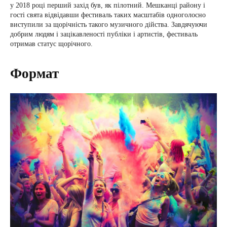
у 2018 році перший захід був, як пілотний. Мешканці району і
гості свята відвідавши фестиваль таких масштабів одноголосно
виступили за щорічність такого музичного дійства. Завдячуючи
добрим людям і зацікавленості публіки і артистів, фестиваль
отримав статус щорічного.
Формат