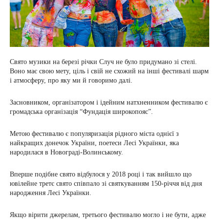
Свято музики на березі річки Случ не було придумано зі стелі.
Воно має свою мету, ціль і свій не схожий на інші фестивалі шарм
і атмосферу, про яку ми й говоримо далі.
Засновником, організатором і ідейним натхненником фестивалю є
громадська організація “Фундація широкопояс”.
Метою фестивалю є популяризація рідного міста однієї з
найкращих донечок України, поетеси Лесі Українки, яка
народилася в Новограді-Волинському.
Вперше подібне свято відбулося у 2018 році і так вийшло що
ювілейне третє свято співпало зі святкуванням 150-річчя від дня
народження Лесі Українки.
Якщо вірити джерелам, третього фестивалю могло і не бути, адже