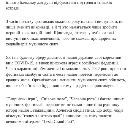
іншого бальзаму для душі відбувається під голоси співаків
естради.
З часів початку фестивалю кожного року на сцені виступають не
лише імениті виконавці, а й ті хто намагається лише зробити
перший крок на цій ниві. Щоправда, інтерес у публіки такі
виступи викликає невеликий, чого не скажеш про щорічних
хедлайнерів музичного свята.
Як і на будь-яку сферу діяльності нашої держави свої корективи
вніс COVID-19, а також військова агресія російської федерації.
Через карантинні обмеження і неможливість у 2022 році провести
фестиваль майбутні свята в честь нашої поетеси перенесені до
кращих часів. Організатори і меценати музичного свята обіцяють,
що все обов’язково буде і вони тому з радістю сприятимуть.
“Таврійські ігри”, “Співоче поле”, “Червона рута” і багато інших
музичних фестивалів червоними нитками вишиті на рушнику
історії нашої Батьківщини. Хочеться сподіватися, що добрі люди
візьмуть “голку з ниткою долі” і вишиють на тому полотні
великими літерами “Lesia Grand Fest”.