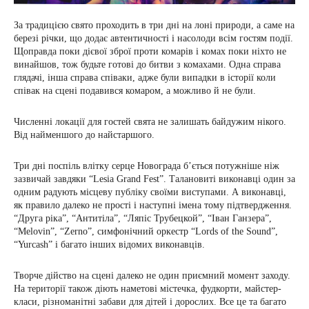
За традицією свято проходить в три дні на лоні природи, а саме на
березі річки, що додає автентичності і насолоди всім гостям події.
Щоправда поки дієвої зброї проти комарів і комах поки ніхто не
винайшов, тож будьте готові до битви з комахами. Одна справа
глядачі, інша справа співаки, адже були випадки в історії коли
співак на сцені подавився комаром, а можливо й не були.
Численні локації для гостей свята не залишать байдужим нікого.
Від найменшого до найстаршого.
Три дні поспіль влітку серце Новограда б’ється потужніше ніж
зазвичай завдяки “Lesia Grand Fest”. Талановиті виконавці один за
одним радують місцеву публіку своїми виступами. А виконавці,
як правило далеко не прості і наступні імена тому підтвердження.
“Друга ріка”, “Антитіла”, “Ляпіс Трубецкой”, “Іван Ганзера”,
“Melovin”, “Zerno”, симфонічний оркестр “Lords of the Sound”,
“Yurcash” і багато інших відомих виконавців.
Творче дійство на сцені далеко не один приємний момент заходу.
На території також діють наметові містечка, фудкорти, майстер-
класи, різноманітні забави для дітей і дорослих. Все це та багато