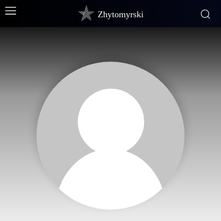
Zhytomyrski