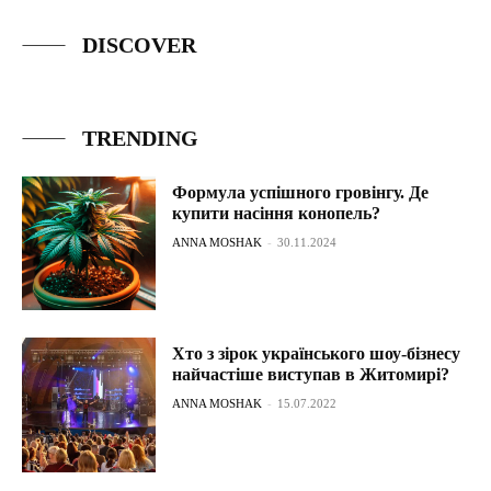
DISCOVER
TRENDING
Формула успішного гровінгу. Де
купити насіння конопель?
ANNA MOSHAK
-
30.11.2024
Хто з зірок українського шоу-бізнесу
найчастіше виступав в Житомирі?
ANNA MOSHAK
-
15.07.2022