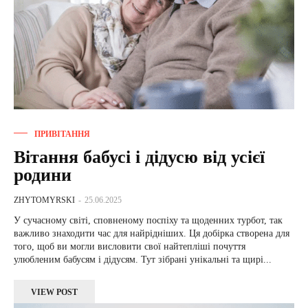
ПРИВІТАННЯ
Вітання бабусі і дідусю від усієї
родини
ZHYTOMYRSKI
-
25.06.2025
У сучасному світі, сповненому поспіху та щоденних турбот, так
важливо знаходити час для найрідніших. Ця добірка створена для
того, щоб ви могли висловити свої найтепліші почуття
улюбленим бабусям і дідусям. Тут зібрані унікальні та щирі...
VIEW POST