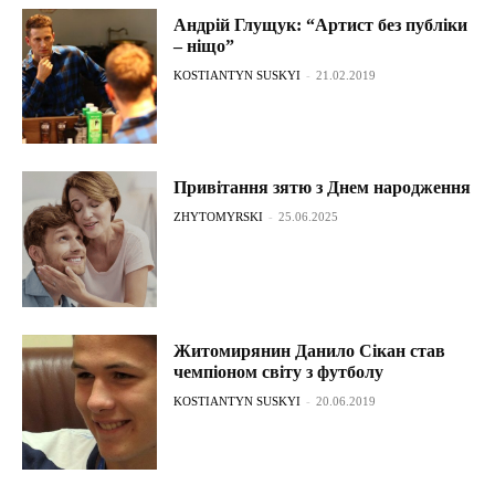
Андрій Глущук: “Артист без публіки
– ніщо”
KOSTIANTYN SUSKYI
-
21.02.2019
Привітання зятю з Днем народження
ZHYTOMYRSKI
-
25.06.2025
Житомирянин Данило Сікан став
чемпіоном світу з футболу
KOSTIANTYN SUSKYI
-
20.06.2019