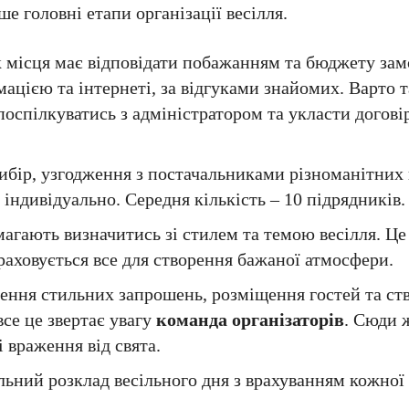
 головні етапи організації весілля.
 місця має відповідати побажанням та бюджету зам
ацією та інтернеті, за відгуками знайомих. Варто 
 поспілкуватись з адміністратором та укласти догові
вибір, узгодження з постачальниками різноманітних 
 індивідуально. Середня кількість – 10 підрядників.
омагають визначитись зі стилем та темою весілля. Ц
враховується все для створення бажаної атмосфери.
лення стильних запрошень, розміщення гостей та ст
все це звертає увагу
команда організаторів
. Сюди 
і враження від свята.
альний розклад весільного дня з врахуванням кожної