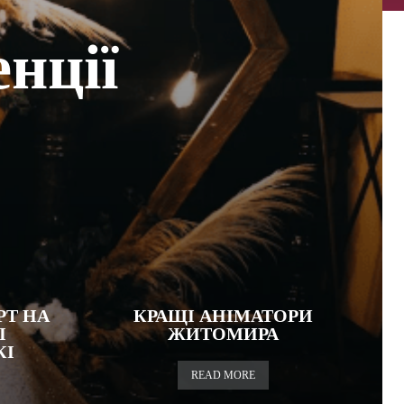
енції
РТ НА
КРАЩІ АНІМАТОРИ
І
ЖИТОМИРА
КІ
READ MORE