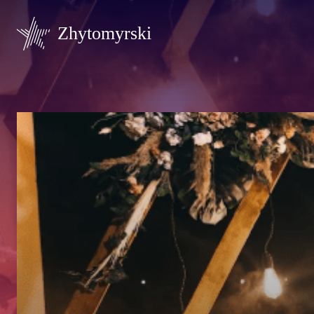
Zhytomyrski