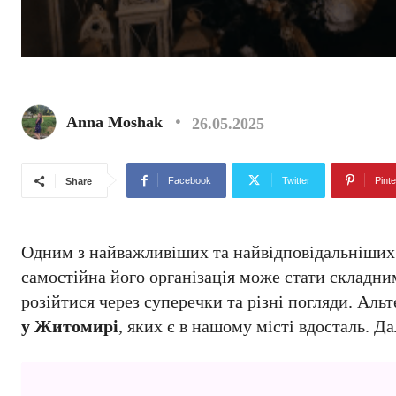
Anna Moshak
26.05.2025
Facebook
Twitter
Pinte
Share
Одним з найважливіших та найвідповідальніших е
самостійна його організація може стати складни
розійтися через суперечки та різні погляди. Ал
у Житомирі
, яких є в нашому місті вдосталь. Да