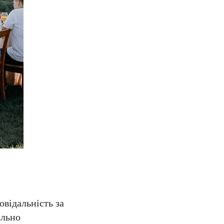
овідальність за
ально