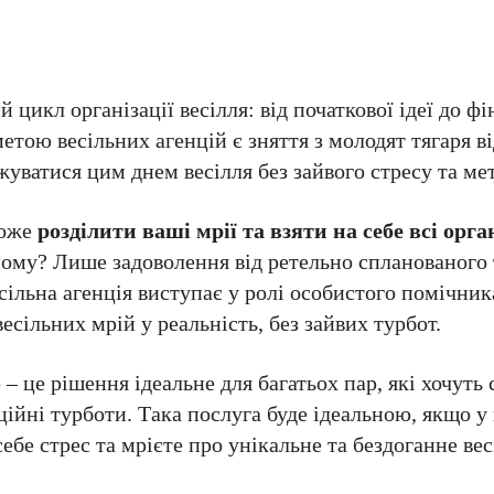
 цикл організації весілля: від початкової ідеї до фі
метою весільних агенцій є зняття з молодят тягаря в
жуватися цим днем весілля без зайвого стресу та ме
може
розділити ваші мрії та взяти на себе всі орга
ному? Лише задоволення від ретельно спланованого 
сільна агенція виступає у ролі особистого помічник
есільних мрій у реальність, без зайвих турбот.
 – це рішення ідеальне для багатьох пар, які хочуть
заційні турботи. Така послуга буде ідеальною, якщо 
себе стрес та мрієте про унікальне та бездоганне вес