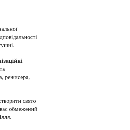
нальної
ідповідальності
тушні.
нізаційні
та
а, режисера,
 створити свято
у вас обмежений
ілля.