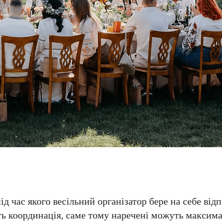
д час якого весільний організатор бере на себе відп
ить координація, саме тому наречені можуть максим