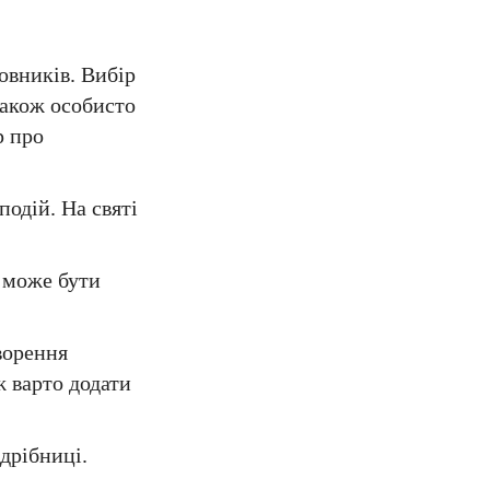
овників. Вибір
також особисто
р про
подій. На святі
е може бути
ворення
ж варто додати
 дрібниці.