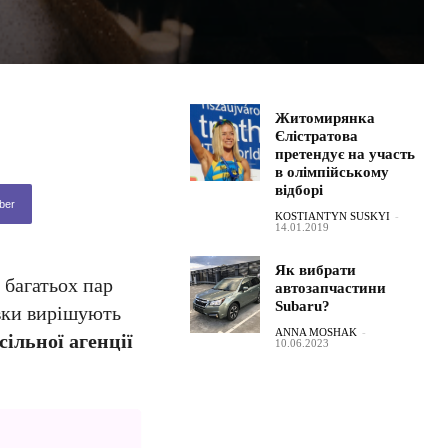
Житомирянка
Єлістратова
претендує на участь
в олімпійському
відборі
ber
KOSTIANTYN SUSKYI
-
14.01.2019
Як вибрати
 багатьох пар
автозапчастини
Subaru?
овки вирішують
ANNA MOSHAK
-
сільної агенції
10.06.2023