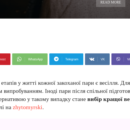
READ MORE
rest
WhatsApp
Telegram
VK
Vi
тапів у житті кожної закоханої пари є весілля. Для
м випробуванням. Іноді пари після спільної підгот
ьтернативою у такому випадку стане
вибір кращої ве
лі на
zhytomyrski
.