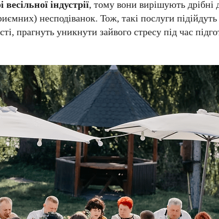
і весільної індустрії
, тому вони вирішують дрібні 
риємних) несподіванок. Тож, такі послуги підійдуть 
сті, прагнуть уникнути зайвого стресу під час підг