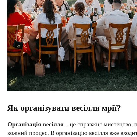
Як організувати весілля мрії?
Організація весілля
– це справжнє мистецтво, пі
кожний процес. В організацію весілля вже вход