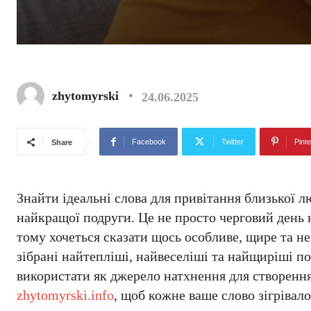
zhytomyrski
24.06.2025
Facebook
Twitter
Pinte
Share
Знайти ідеальні слова для привітання близької 
найкращої подруги. Це не просто черговий день 
тому хочеться сказати щось особливе, щире та не
зібрані найтепліші, найвеселіші та найщиріші по
використати як джерело натхнення для створення
zhytomyrski.info
, щоб кожне ваше слово зігрівал