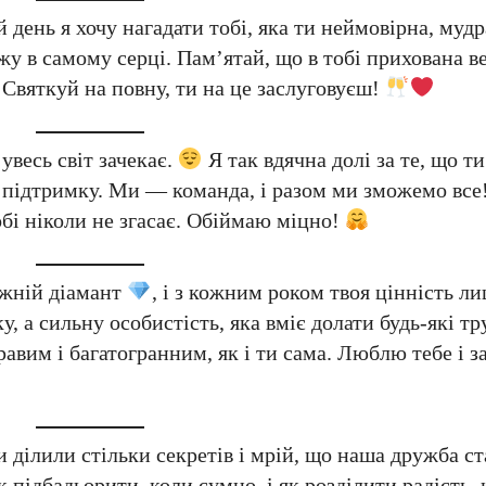
 день я хочу нагадати тобі, яка ти неймовірна, мудр
у в самому серці. Пам’ятай, що в тобі прихована в
. Святкуй на повну, ти на це заслуговуєш!
 увесь світ зачекає.
Я так вдячна долі за те, що ти
та підтримку. Ми — команда, і разом ми зможемо все
обі ніколи не згасає. Обіймаю міцно!
вжній діамант
, і з кожним роком твоя цінність ли
у, а сильну особистість, яка вміє долати будь-які тр
авим і багатогранним, як і ти сама. Люблю тебе і з
 ділили стільки секретів і мрій, що наша дружба ст
підбадьорити, коли сумно, і як розділити радість, 