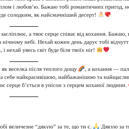
теплом і любов’ю. Бажаю тобі романтичних пригод, н
уде солодким, як найсмачніший десерт!
засліплює, а твоє серце співає від кохання. Бажаю,
а нічному небі. Нехай кожен день дарує тобі відчутт
і нехай увесь світ буде біля твоїх ніг!
, як веселка після теплого дощу
, а кохання — пал
ала себе найкрасивішою, найбажанішою та найщасл
оє серце б’ється в унісон з серцем коханої людини.
тобі величезне “дякую” за те, що ти є.
Дякую за тв