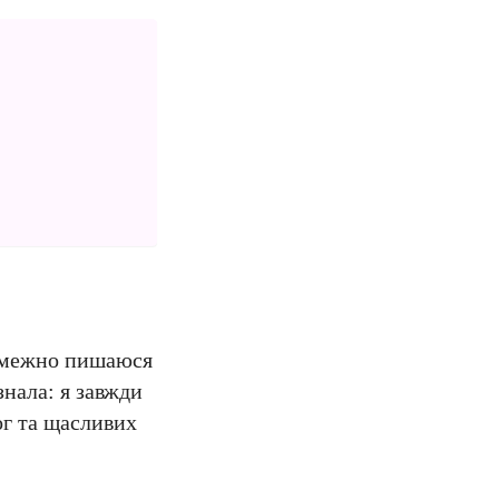
езмежно пишаюся
знала: я завжди
ог та щасливих