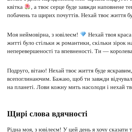
квітка
, а твоє серце буде завжди наповнене 
побачень та щирих почуттів. Нехай твоє життя б
Моя неймовірна, з ювілеєм!
Нехай твоя краса 
житті було стільки ж романтики, скільки зірок н
неперевершеності та впевненості. Ти — королева, 
Подруго, вітаю! Нехай твоє життя буде яскравим
всепоглинаючим. Бажаю, щоб ти завжди відчув
на планеті. Лови кожну мить насолоди і нехай тв
Щирі слова вдячності
Рідна моя, з ювілеєм! У цей день я хочу сказати 