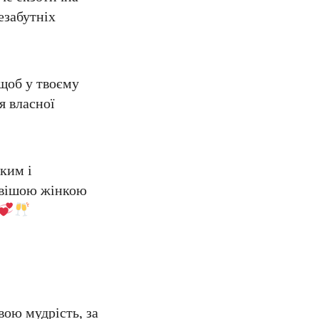
езабутніх
 щоб у твоєму
я власної
ким і
ивішою жінкою
ою мудрість, за