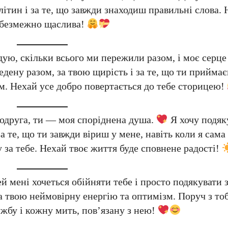
клітин і за те, що завжди знаходиш правильні слова
ь безмежно щаслива!
адую, скільки всього ми пережили разом, і моє серц
едену разом, за твою щирість і за те, що ти прийма
м. Нехай усе добро повертається до тебе сторицею!
подруга, ти — моя споріднена душа.
Я хочу подяку
 за те, що ти завжди віриш у мене, навіть коли я сам
 за тебе. Нехай твоє життя буде сповнене радості!
й мені хочеться обійняти тебе і просто подякувати за
а твою неймовірну енергію та оптимізм. Поруч з то
бу і кожну мить, пов’язану з нею!