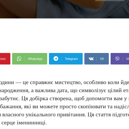
rest
WhatsApp
Telegram
VK
Vi
людини — це справжнє мистецтво, особливо коли йд
народження, а важлива дата, що символізує цілий е
забутнє. Ця добірка створена, щоб допомогти вам у 
бажання, які ви можете просто скопіювати та надісл
 власного унікального привітання. Ця стаття підго
о серце іменинниці.