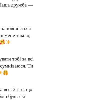
. Наша дружба —
е наповнюється
єш мене такою,
вати тобі за всі
а сумніваюся. Ти
 все. За те, що
бою будь-які