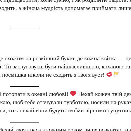
дводить, а жіноча мудрість допомагає приймати лиш
е схожим на розкішний букет, де кожна квітка — це
ні. Ти заслуговуєш бути найщасливішою, коханою т
а посмішка ніколи не сходить з твоїх вуст!
 потопати в океані любові!
Нехай кожен твій ден
ажаю, щоб тебе оточували турботою, носили на рука
раси, тож нехай вони будуть твоїми вірними супутни
Нехай твоя краса з кожним роком лише розквітає, н