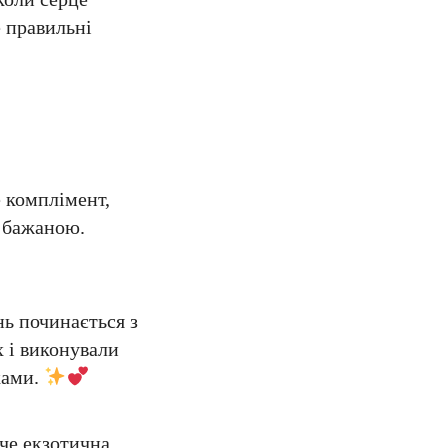
е правильні
 комплімент,
а бажаною.
ь починається з
х і виконували
ками.
аче екзотична