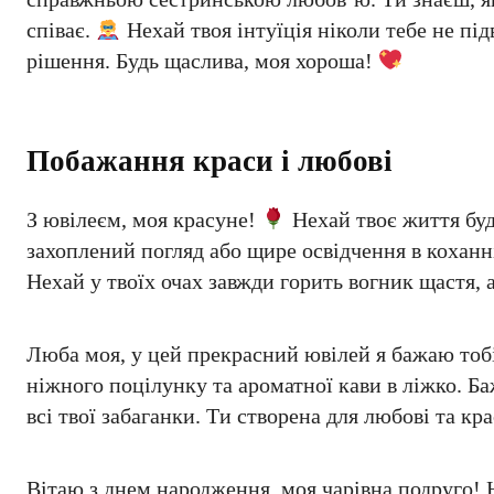
співає.
Нехай твоя інтуїція ніколи тебе не пі
рішення. Будь щаслива, моя хороша!
Побажання краси і любові
З ювілеєм, моя красуне!
Нехай твоє життя буд
захоплений погляд або щире освідчення в кохан
Нехай у твоїх очах завжди горить вогник щастя, 
Люба моя, у цей прекрасний ювілей я бажаю тобі
ніжного поцілунку та ароматної кави в ліжко. Б
всі твої забаганки. Ти створена для любові та к
Вітаю з днем народження, моя чарівна подруго! 