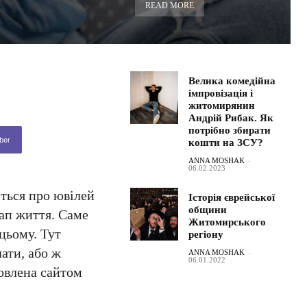
READ MORE
Велика комедійна
імпровізація і
житомирянин
Андрій Рибак. Як
потрібно збирати
ber
кошти на ЗСУ?
ANNA MOSHAK
-
06.02.2023
еться про ювілей
Історія єврейської
общини
тап життя. Саме
Житомирського
цьому. Тут
регіону
ати, або ж
ANNA MOSHAK
-
06.01.2022
товлена сайтом