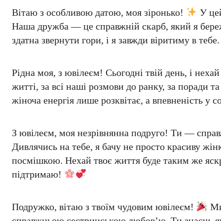
Вітаю з особливою датою, моя зіронько!
У цей
Наша дружба — це справжній скарб, який я береж
здатна звернути гори, і я завжди віритиму в тебе
Рідна моя, з ювілеєм! Сьогодні твій день, і нехай
житті, за всі наші розмови до ранку, за поради 
жіноча енергія лише розквітає, а впевненість у с
З ювілеєм, моя незрівнянна подруго! Ти — спра
Дивлячись на тебе, я бачу не просто красиву жінк
посмішкою. Нехай твоє життя буде таким же яскр
підтримаю!
Подружко, вітаю з твоїм чудовим ювілеєм!
Ми
справжньою сестринською любов’ю. Ти знаєш, як 