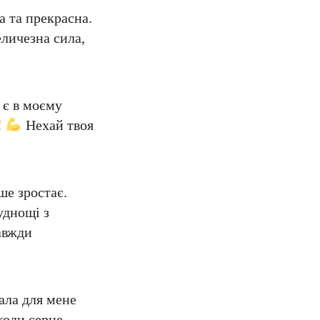
а та прекрасна.
еличезна сила,
 є в моєму
!
Нехай твоя
ше зростає.
уднощі з
авжди
ала для мене
коли серце