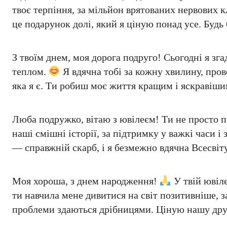
твоє терпіння, за мільйон врятованих нервових 
це подарунок долі, який я ціную понад усе. Буд
З твоїм днем, моя дорога подруго! Сьогодні я зг
теплом.
Я вдячна тобі за кожну хвилину, пров
яка я є. Ти робиш моє життя кращим і яскравіши
Люба подружко, вітаю з ювілеєм! Ти не просто 
наші смішні історії, за підтримку у важкі часи і
— справжній скарб, і я безмежно вдячна Всесвіту
Моя хороша, з днем народження!
У твій ювіле
ти навчила мене дивитися на світ позитивніше, з
проблеми здаються дрібницями. Ціную нашу друж