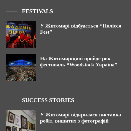
FESTIVALS
У Житомирі відбудеться “Полісся
Fest”
На Житомирщині пройде рок-
фестиваль “Woodstock Україна”
SUCCESS STORIES
У Житомирі відкрилася виставка
робіт, вишитих з фотографій