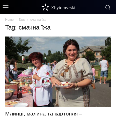
Zhytomyrski
Home
Tags
смачна їжа
Tag: смачна їжа
Млинці, малина та картопля –