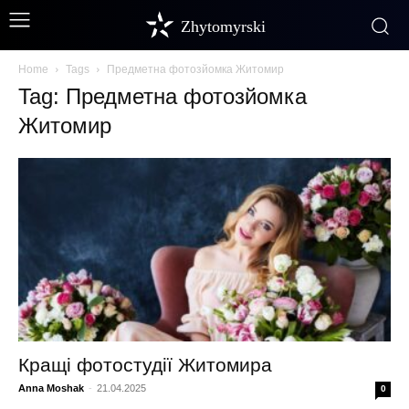
Zhytomyrski
Home
Tags
Предметна фотозйомка Житомир
Tag: Предметна фотозйомка
Житомир
Кращі фотостудії Житомира
Anna Moshak
-
21.04.2025
0