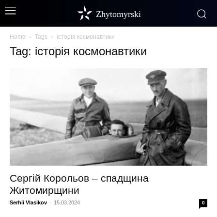
Zhytomyrski
Home
Tags
історія космонавтики
Tag: історія космонавтики
Сергій Корольов – спадщина
Житомирщини
Serhii Vlasikov
-
15.03.2024
0