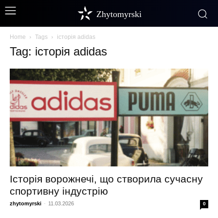
Zhytomyrski
Home
Tags
історія adidas
Tag: історія adidas
Історія ворожнечі, що створила сучасну
спортивну індустрію
zhytomyrski
-
11.03.2026
0