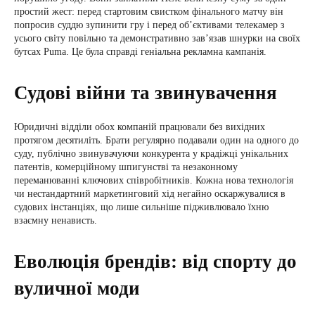
простий жест: перед стартовим свистком фінального матчу він
попросив суддю зупинити гру і перед об’єктивами телекамер з
усього світу повільно та демонстративно зав’язав шнурки на своїх
бутсах Puma. Це була справді геніальна рекламна кампанія.
Судові війни та звинувачення
Юридичні відділи обох компаній працювали без вихідних
протягом десятиліть. Брати регулярно подавали один на одного до
суду, публічно звинувачуючи конкурента у крадіжці унікальних
патентів, комерційному шпигунстві та незаконному
переманюванні ключових співробітників. Кожна нова технологія
чи нестандартний маркетинговий хід негайно оскаржувалися в
судових інстанціях, що лише сильніше підживлювало їхню
взаємну ненависть.
Еволюція брендів: від спорту до
вуличної моди