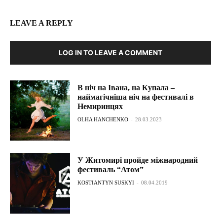
LEAVE A REPLY
LOG IN TO LEAVE A COMMENT
В ніч на Івана, на Купала –
наймагічніша ніч на фестивалі в
Немиринцях
OLHA HANCHENKO
-
28.03.2023
У Житомирі пройде міжнародний
фестиваль “Атом”
KOSTIANTYN SUSKYI
-
08.04.2019