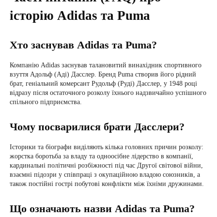
історію Adidas та Puma
Хто заснував Adidas та Puma?
Компанію Adidas заснував талановитий винахідник спортивного
взуття Адольф (Аді) Дасслер. Бренд Puma створив його рідний
брат, геніальний комерсант Рудольф (Руді) Дасслер, у 1948 році
відразу після остаточного розколу їхнього надзвичайно успішного
спільного підприємства.
Чому посварилися брати Дасслери?
Історики та біографи виділяють кілька головних причин розколу:
жорстка боротьба за владу та одноосібне лідерство в компанії,
кардинальні політичні розбіжності під час Другої світової війни,
взаємні підозри у співпраці з окупаційною владою союзників, а
також постійні гострі побутові конфлікти між їхніми дружинами.
Що означають назви Adidas та Puma?