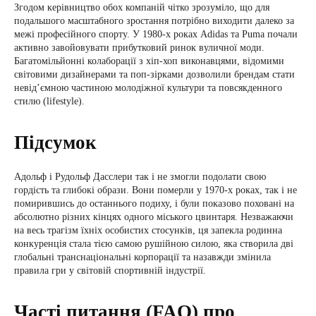
Згодом керівництво обох компаній чітко зрозуміло, що для
подальшого масштабного зростання потрібно виходити далеко за
межі професійного спорту. У 1980-х роках Adidas та Puma почали
активно завойовувати прибутковий ринок вуличної моди.
Багатомільйонні колаборації з хіп-хоп виконавцями, відомими
світовими дизайнерами та поп-зірками дозволили брендам стати
невід’ємною частиною молодіжної культури та повсякденного
стилю (lifestyle).
Підсумок
Адольф і Рудольф Дасслери так і не змогли подолати свою
гордість та глибокі образи. Вони померли у 1970-х роках, так і не
помирившись до останнього подиху, і були показово поховані на
абсолютно різних кінцях одного міського цвинтаря. Незважаючи
на весь трагізм їхніх особистих стосунків, ця запекла родинна
конкуренція стала тією самою рушійною силою, яка створила дві
глобальні транснаціональні корпорації та назавжди змінила
правила гри у світовій спортивній індустрії.
Часті питання (FAQ) про