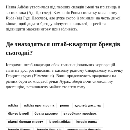
Назва Adidas утворилася від перших складів імені та прізвища її
засновника (Аді Дасслер). Компанія Puma спочатку мала назву
Ruda (від Руді Дасслер), але дуже скоро її змінили на честь дикої
кішки, щоб додати бренду відчуття швидкості, агресії та
підвищити маркетингову привабливість.
Де знаходяться штаб-квартири брендів
сьогодні?
Історичні штаб-квартири обох транснаціональних корпорацій-
гігантів досі розташовані в їхньому рідному баварському містечку
Герцогенаурах (Німеччина). Вони продовжують працювати на
різних берегах місцевої річки Аурах, зберігаючи символічну
дистанцію, встановлену майже століття тому.
adidas
adidas проти puma
puma
адольф дасслер
бізнес історії
брати дасслер
виробники кросівок
відомі бренди спорту
історія adidas
історія puma
історія бізнесу
історія брендів
конкуренція брендів