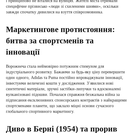
і принципово не віталися на вулицях. Жителі міста отримали
специфічне прізвисько «люди зі схиленими шиями», оскільки
завжди спочатку дивилися на взуття співрозмовника.
Маркетингове протистояння:
битва за спортсменів та
інновації
Ворожнеча стала неймовірно потужним стимулом для
індустріального розвитку. Бажаючи за будь-яку ціну перевершити
один одного, Adidas та Puma постійно впроваджували інновації,
інвестуючи величезні кошти у дослідження. З’явилися нові
синтетичні матеріали, зручні застібки-липучки та вдосконалені
вулканізовані підошви. Почалася справжня безжальна війна за
підписання ексклюзивних спонсорських контрактів з найкращими
спортсменами планети, що заклало міцні основи сучасного
глобального спортивного маркетингу.
Диво в Берні (1954) та прорив