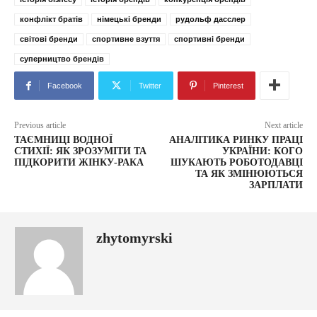
конфлікт братів
німецькі бренди
рудольф дасслер
світові бренди
спортивне взуття
спортивні бренди
суперництво брендів
Facebook
Twitter
Pinterest
Previous article
Next article
ТАЄМНИЦІ ВОДНОЇ
АНАЛІТИКА РИНКУ ПРАЦІ
СТИХІЇ: ЯК ЗРОЗУМІТИ ТА
УКРАЇНИ: КОГО
ПІДКОРИТИ ЖІНКУ-РАКА
ШУКАЮТЬ РОБОТОДАВЦІ
ТА ЯК ЗМІНЮЮТЬСЯ
ЗАРПЛАТИ
zhytomyrski