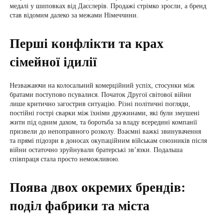
медалі у шиповках від Дасслерів. Продажі стрімко зросли, а бренд
став відомим далеко за межами Німеччини.
Перші конфлікти та крах
сімейної ідилії
Незважаючи на колосальний комерційний успіх, стосунки між
братами поступово псувалися. Початок Другої світової війни
лише критично загострив ситуацію. Різні політичні погляди,
постійні гострі сварки між їхніми дружинами, які були змушені
жити під одним дахом, та боротьба за владу всередині компанії
призвели до непоправного розколу. Взаємні важкі звинувачення
та прямі підозри в доносах окупаційним військам союзників після
війни остаточно зруйнували братерські зв’язки. Подальша
співпраця стала просто неможливою.
Поява двох окремих брендів:
поділ фабрики та міста