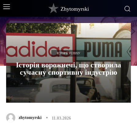
Zhytomyrski
ІСТОРІЇ УСПІХУ
Історія ворожнечі, що створила
сучасну спортивну індустрію
zhytomyrski
11.03.2026