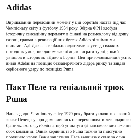
Adidas
Вирішальний переломний момент у цій боротьбі настав під час
Чемпіонату світу з футболу 1954 року. Збірна ФРН здобула
історичну сенсаційну перемогу в фіналі на розмоклому від дощу
газоні, граючи в революційних бутсах Adidas зі знімними
шипами. Аді Дасслер геніально адаптував взуття до важких
погодних умов, що допомогло німцям виграти турнір, який
увійшов в історію як «Диво в Берні». Цей приголомшливий успіх
вивів Adidas на позицію беззаперечного лідера ринку та завдав
серйозного удару по позиціях Puma.
Пакт Пеле та геніальний трюк
Puma
Напередодні Чемпіонату світу 1970 року брати уклали так званий
«пакт Пеле», суворо домовившись не переманювати легендарного
бразильського футболіста, щоб уникнути фінансового виснаження
обох компаній. Однак керівництво Puma таємно та підступно
порушило угоду. Вони заплатили Пеле величезну суму за один