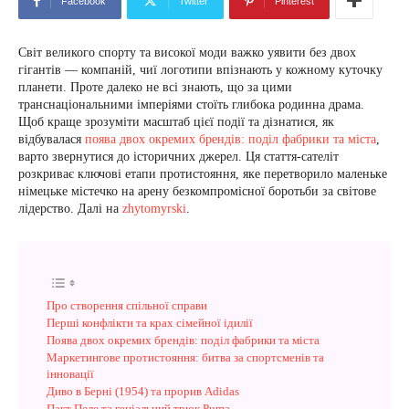
Facebook
Twitter
Pinterest
Світ великого спорту та високої моди важко уявити без двох
гігантів — компаній, чиї логотипи впізнають у кожному куточку
планети. Проте далеко не всі знають, що за цими
транснаціональними імперіями стоїть глибока родинна драма.
Щоб краще зрозуміти масштаб цієї події та дізнатися, як
відбувалася
поява двох окремих брендів: поділ фабрики та міста
,
варто звернутися до історичних джерел. Ця стаття-сателіт
розкриває ключові етапи протистояння, яке перетворило маленьке
німецьке містечко на арену безкомпромісної боротьби за світове
лідерство. Далі на
zhytomyrski
.
Про створення спільної справи
Перші конфлікти та крах сімейної ідилії
Поява двох окремих брендів: поділ фабрики та міста
Маркетингове протистояння: битва за спортсменів та
інновації
Диво в Берні (1954) та прорив Adidas
Пакт Пеле та геніальний трюк Puma