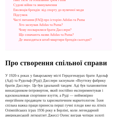
Судові війни та звинувачення
Еволюція брендів: від спорту до вуличної моди
Підсумок
Часті питання (FAQ) про історію Adidas та Puma
Хто заснував Adidas та Puma?
Чому посварилися брати Дасслери?
Що означають назви Adidas та Puma?
Де знаходяться штаб-квартири брендів сьогодні?
Про створення спільної справи
У 1920-х роках у баварському місті Герцогенаурах брати Адольф
(Аді) та Рудольф (Руді) Дасслери заснували «Взуттєву фабрику
братів Дасслер». Це був ідеальний тандем: Аді був талановитим
винахідником-інтровертом, який постійно експериментував і
вдосконалював спортивне взуття, а Руді — неймовірно
енергійним продавцем та харизматичним маркетологом. Їхня
спільна важка праця принесла перші гучні плоди вже на літніх
Олімпійських іграх 1936 року в Берліні, коли легендарний
американський легкоатлет Джессі Оуенс виграв чотири золоті