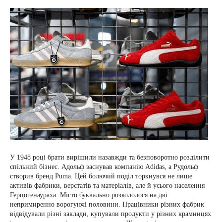
У 1948 році брати вирішили назавжди та безповоротно розділити
спільний бізнес. Адольф заснував компанію Adidas, а Рудольф
створив бренд Puma. Цей болючий поділ торкнувся не лише
активів фабрики, верстатів та матеріалів, але й усього населення
Герцогенаураха. Місто буквально розкололося на дві
непримиренно ворогуючі половини. Працівники різних фабрик
відвідували різні заклади, купували продукти у різних крамницях