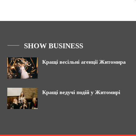
SHOW BUSINESS
Кращі весільні агенції Житомира
Кращі ведучі подій у Житомирі