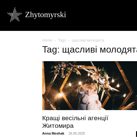
Zhytomyrski
Home
Tags
щасливі молодята
Tag: щасливі молодят
Кращі весільні агенції
Житомира
Anna Moshak
-
26.05.2025