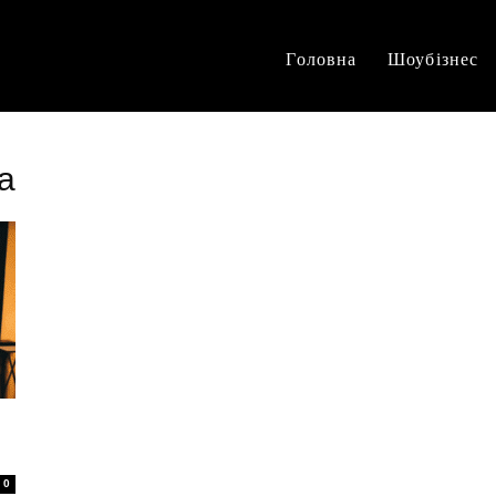
Головна
Шоубізнес
а
0