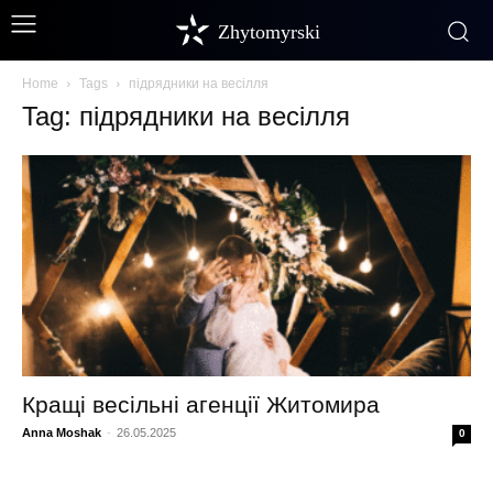
Zhytomyrski
Home
Tags
підрядники на весілля
Tag: підрядники на весілля
Кращі весільні агенції Житомира
Anna Moshak
-
26.05.2025
0