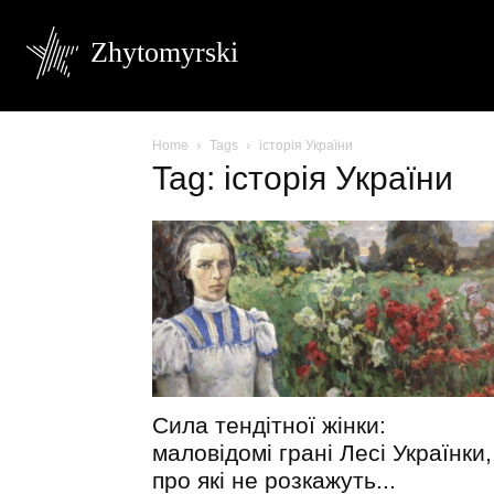
Zhytomyrski
Home
Tags
історія України
Tag: історія України
Сила тендітної жінки:
маловідомі грані Лесі Українки,
про які не розкажуть...