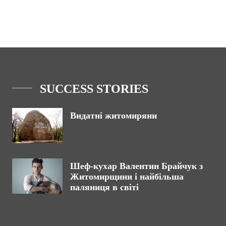
SUCCESS STORIES
Видатні житомиряни
Шеф-кухар Валентин Брайчук з
Житомирщини і найбільша
паляниця в світі