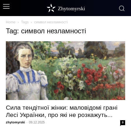
Zhytomyrski
Home
Tags
символ незламності
Tag: символ незламності
Сила тендітної жінки: маловідомі грані
Лесі Українки, про які не розкажуть...
zhytomyrski
-
09.12.2025
0