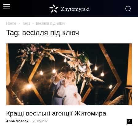
Zhytomyrski
Home
Tags
весілля під ключ
Tag: весілля під ключ
Кращі весільні агенції Житомира
Anna Moshak
-
26.05.2025
0