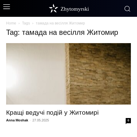
Zhytomyrski
Home
Tags
тамада на весілля Житомир
Tag: тамада на весілля Житомир
Кращі ведучі подій у Житомирі
Anna Moshak
-
27.05.2025
0