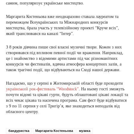
самим, популяризує українське мистецтво.
Маргарита Костеньова вже неоднаразово ставала лауреатом та
переможцем Всеукраїнських та Міжнародних конкурсів
мистецтва, брала участь у телевізійному проекті “Круче всіх”,
який транслювався на каналі “Інтер”.
З 8 років дівчина пише свої власні музичні твори. Кожен з них
створювався під впливом певної події чи враження. Наприклад,
це і знайомство з відомими артистами під час різноманітних
конкурсів чи фестивалів, вдячна атмосфера концертних залів, а
також трагічні події, що відбуваються на Сході нашої держави.
Нагадаємо, що у серпні в Житомирській області буде проходити
український рок-фестиваль “Woodstock”
. На ньому гості зможуть
почути відомі та цікаві гурти, будуть облаштовані цікаві локації та
всіх чекає цікава та насичена програма. Сам фест буде відбуватися
з 9 по 11 серпня у селі Тригір’я, яке знаходиться неподалік від
обласного центру.
бандуристка
Маргарита Костеньова
музика