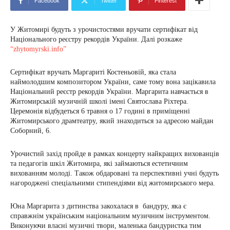
Facebook
Twitter
Pinterest
У Житомирі будуть з урочистостями вручати сертифікат від
Національного реєстру рекордів України. Далі розкаже
“zhytomyrski.info”
Сертифікат вручать Маргариті Костеньовій, яка стала
наймолодшим композитором України, саме тому вона зацікавила
Національний реєстр рекордів України. Маргарита навчається в
Житомирській музичній школі імені Святослава Ріхтера.
Церемонія відбудеться 6 травня о 17 годині в приміщенні
Житомирського драмтеатру, який знаходиться за адресою майдан
Соборний, 6.
Урочистий захід пройде в рамках концерту найкращих вихованців
та педагогів шкіл Житомира, які займаються естетичним
вихованням молоді. Також обдаровані та перспективні учні будуть
нагороджені спеціальними стипендіями від житомирського мера.
Юна Маргарита з дитинства закохалася в бандуру, яка є
справжнім українським національним музичним інструментом.
Виконуючи власні музичні твори, маленька бандуристка тим