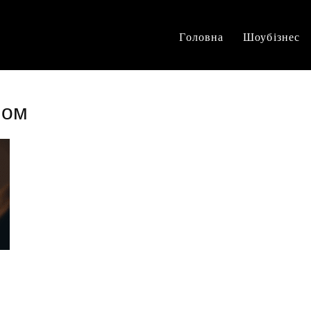
Головна
Шоубізнес
ном