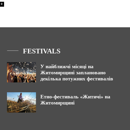
0
FESTIVALS
У найближчі місяці на
Житомирщині заплановано
декілька потужних фестивалів
Етно-фестиваль «Житичі» на
Житомирщині