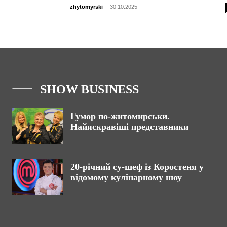
zhytomyrski
-
30.10.2025
SHOW BUSINESS
Гумор по-житомирськи.
Найяскравіші представники
20-річний су-шеф із Коростеня у
відомому кулінарному шоу