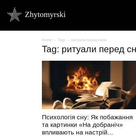
Zhytomyrski
Home
Tags
ритуали перед сном
Tag: ритуали перед с
Психологія сну: Як побажання
та картинки «На добраніч»
впливають на настрій...