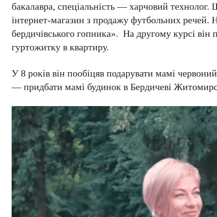
бакалавра, спеціальність — харчовий технолог. Щ
інтернет-магазин з продажу футбольних речей. Н
бердичівського гопника». На другому курсі він п
гуртожитку в квартиру.
У 8 років він пообіцяв подарувати мамі червоний
— придбати мамі будинок в Бердичеві Житомирськ