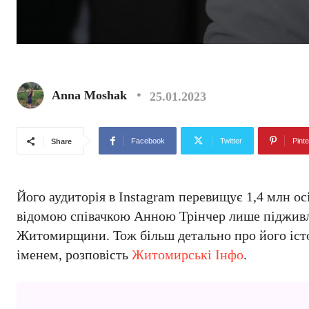
Anna Moshak
25.01.2023
Facebook
Twitter
Pinte
Share
Його аудиторія в Instagram перевищує 1,4 млн ос
відомою співачкою Анною Трінчер лише піджив
Житомирщини. Тож більш детально про його істор
іменем, розповість
Житомирські Інфо
.