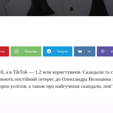
rest
WhatsApp
Telegram
VK
Vi
іб, а в TikTok — 1,2 млн користувачів. Скандали та 
люють постійний інтерес до Олександра Волошина 
ію успіхів, а також про найгучніші скандали, пов’я