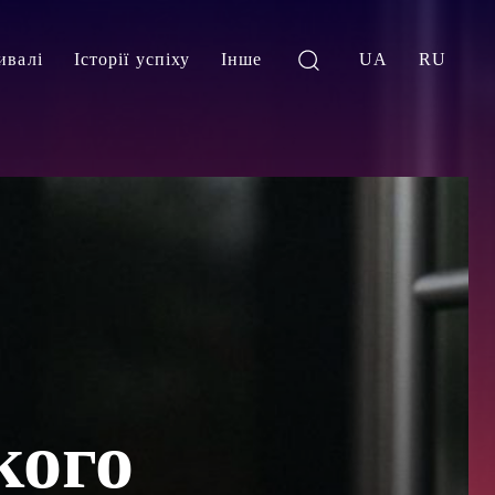
ивалі
Історії успіху
Інше
UA
RU
кого