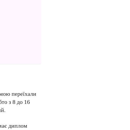
амою переїхали
то з 8 до 16
ий.
 має диплом