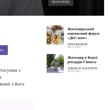
READ MORE
Житомирський
книжковий форум
«ДієСлово»
ANNA MOSHAK
-
04.11.2022
ber
Житомир в Книзі
рекордів Гіннеса
YAROSLAV KOLESNYK
-
стосунки з
30.05.2022
з
зані з його