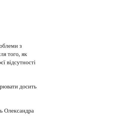
облеми з
ля того, як
єї відсутності
орювати досить
нь Олександра