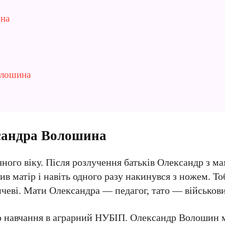
ина
олошина
ксандра Волошина
чного віку. Після розлучення батьків Олександр з м
ив матір і навіть одного разу накинувся з ножем. Тоб
чеві. Мати Олександра — педагог, тато — військов
до навчання в аграрний НУБІП. Олександр Волошин