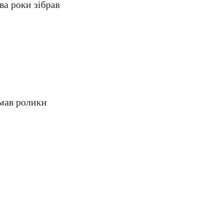
ва роки зібрав
імав ролики