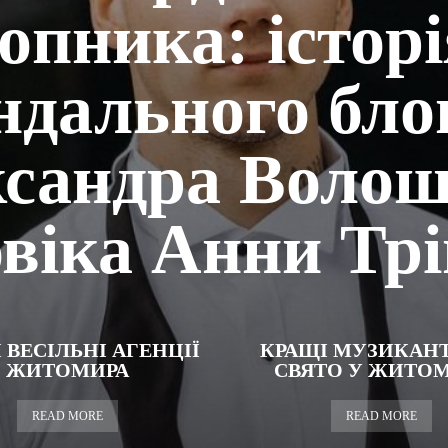
опника: істор
ндального бло
сандра Волош
віка Анни Тр
 ВЕСІЛЬНІ АГЕНЦІЇ
КРАЩІ МУЗИКАН
ЖИТОМИРА
СВЯТО У ЖИТОМ
READ MORE
READ MORE