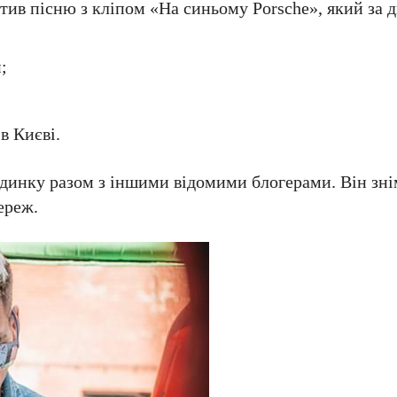
ив пісню з кліпом «На синьому Porsche», який за д
;
в Києві.
удинку разом з іншими відомими блогерами. Він зн
ереж.