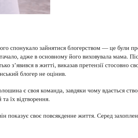
ого спонукало зайнятися блогерством — це були пр
стачало, адже в основному його виховувала мама. Піс
о з’явився в житті, виказав претензії стосовно сво
їнський блогер не оцінив.
Волошина є своя команда, завдяки чому вдається ств
 та їх відтворення.
він показує своє повсякденне життя. Серед захопле