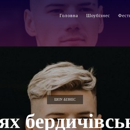
Головна
Шоубізнес
Фест
ШОУ-БІЗНЕС
х бердичівсь