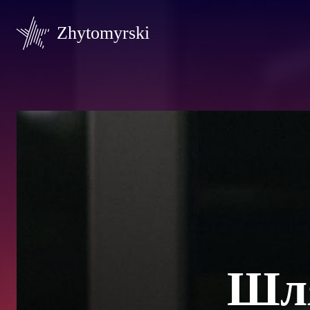
Zhytomyrski
Шля