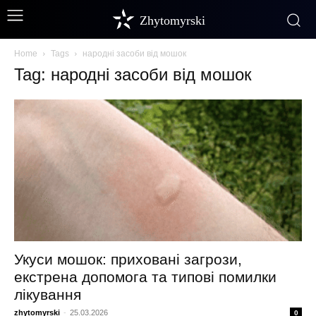
Zhytomyrski
Home
Tags
народні засоби від мошок
Tag: народні засоби від мошок
Укуси мошок: приховані загрози,
екстрена допомога та типові помилки
лікування
zhytomyrski
-
25.03.2026
0