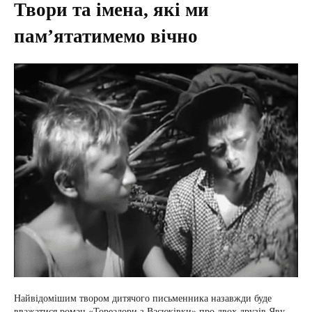
Твори та імена, які ми
пам’ятатимемо вічно
Найвідомішим твором дитячого письменника назавжди буде
вважатися роман «Тореадори з Васюківки» про двох друзів Яву