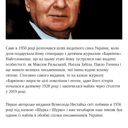
Саме в 1950 році розпочався шлях видатного сина України, коли
доля подарувала йому співпрацю з дитячим журналом «Барвінок».
Найголовніше, що на цьому етапі йому зустрілися такі видатні
особистості, як Максим Рильський, Наталя Забіла, Павло Тичина і
ще чимало великих письменників, чиї імена відомі всьому
світові. Стосовно самого видання, то на казках журналу
«Барвінок» виросли цілі покоління і епохи, адже його історія
почалася в далекому 1928 році і закінчилася майже через століття
у 2019 році.
Перше авторське видання Всеволода Нестайка світ побачив в 1956
році під назвою «Шурка і Шурко» і вже незабаром наш земляк був
одним із набоїв в обоймі спілки письменників України.