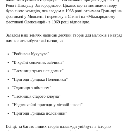
Реня і Павлушу Завгороднього. Цікаво, що за мотивами твору
було знято комедію, яка згодом в 1968 році отримала Гран-прі на
фестивалі у Мюнхені і перемогу в Єгипті на «Міжнародному
фестивалі Олександрії» в 1969 році відповідно.
Загалом наш земляк написав десятки творів для малюків і навряд
нам колись забути такі назви, як
“Робінзон Кукурузо”
“В країні сонячних зайчиків”
“Таємниця трьох невідомих”
“Пригоди Грицька Половинки”
“Одиниця з обманом”
“Таємниця старого клоуна”
“Надзвичайні пригоди у лісовій школі”
“Пригоди Грицька половинки”
Всі ці, та багато інших творів назавжди увійдуть в історію