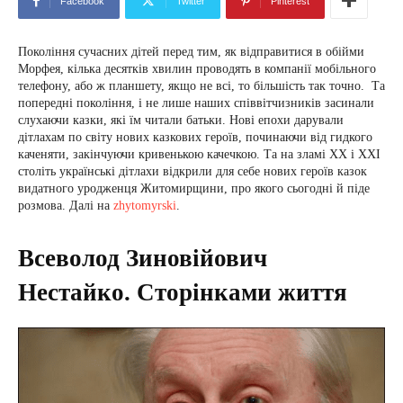
Facebook
Twitter
Pinterest
Покоління сучасних дітей перед тим, як відправитися в обійми
Морфея, кілька десятків хвилин проводять в компанії мобільного
телефону, або ж планшету, якщо не всі, то більшість так точно. Та
попередні покоління, і не лише наших співвітчизників засинали
слухаючи казки, які їм читали батьки. Нові епохи дарували
дітлахам по світу нових казкових героїв, починаючи від гидкого
каченяти, закінчуючи кривенькою качечкою. Та на зламі ХХ і ХХІ
століть українські дітлахи відкрили для себе нових героїв казок
видатного уродженця Житомирщини, про якого сьогодні й піде
розмова. Далі на
zhytomyrski
.
Всеволод Зиновійович
Нестайко. Сторінками життя