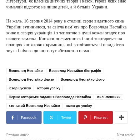
літератури, як класика дитячих творів і казок, героїв яких знає
чималий відсоток не лише дітей, а й батьків України.
На жаль, 16 серпня 2014 року в столиці серце видатного сина
України зупинилося, та світла пам’ять про Всеволода Нестайка
живе в серцях українців і з теплотою в душі кожен згадує про
нашого земляка. Книжки письменника і нині знаходяться на
полицях книжкових крамниць, які розлітаються зі швидкістю
звука і нічого дивного тут абсолютно немає.
Всеволод Нестайко
Всеволод Нестайко біографія
Всеволод Нестайко факти
Всеволод Нестайко фото
історії успіху
історія успіху
Перше авторське видання Всеволода Нестайка
письменники
хто такий Всеволод Нестайко
шлях до успіху
Facebook
Twitter
Pinterest
Previous article
Next article