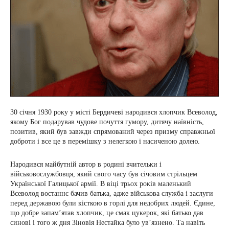
30 січня 1930 року у місті Бердичеві народився хлопчик Всеволод,
якому Бог подарував чудове почуття гумору, дитячу наївність,
позитив, який був завжди спрямований через призму справжньої
доброти і все це в перемішку з нелегкою і насиченою долею.
Народився майбутній автор в родині вчительки і
військовослужбовця, який свого часу був січовим стрільцем
Української Галицької армії. В віці трьох років маленький
Всеволод востаннє бачив батька, адже військова служба і заслуги
перед державою були кісткою в горлі для недобрих людей. Єдине,
що добре запам’ятав хлопчик, це смак цукерок, які батько дав
синові і того ж дня Зіновія Нестайка було ув’язнено. Та навіть