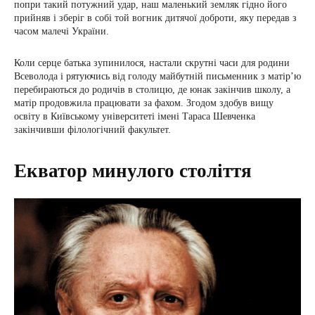
попри такий потужний удар, наш маленький земляк гідно його
прийняв і зберіг в собі той вогник дитячої доброти, яку передав з
часом малечі України.
Коли серце батька зупинилося, настали скрутні часи для родини
Всеволода і рятуючись від голоду майбутній письменник з матір’ю
перебираються до родичів в столицю, де юнак закінчив школу, а
матір продовжила працювати за фахом. Згодом здобув вищу
освіту в Київському університеті імені Тараса Шевченка
закінчивши філологічний факультет.
Екватор минулого століття