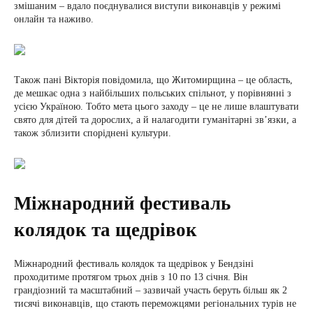
змішаним – вдало поєднувалися виступи виконавців у режимі
онлайн та наживо.
Також пані Вікторія повідомила, що Житомирщина – це область,
де мешкає одна з найбільших польських спільнот, у порівнянні з
усією Україною. Тобто мета цього заходу – це не лише влаштувати
свято для дітей та дорослих, а й налагодити гуманітарні зв’язки, а
також зблизити споріднені культури.
Міжнародний фестиваль
колядок та щедрівок
Міжнародний фестиваль колядок та щедрівок у Бендзіні
проходитиме протягом трьох днів з 10 по 13 січня. Він
грандіозний та масштабний – зазвичай участь беруть більш як 2
тисячі виконавців, що стають переможцями регіональних турів не