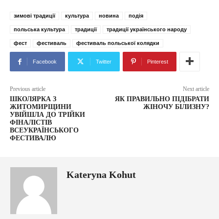
зимові традиції
культура
новина
подія
польська культура
традиції
традиції українського народу
фест
фестиваль
фестиваль польської колядки
Facebook
Twitter
Pinterest
Previous article
Next article
ШКОЛЯРКА З
ЯК ПРАВИЛЬНО ПІДІБРАТИ
ЖИТОМИРЩИНИ
ЖІНОЧУ БІЛИЗНУ?
УВІЙШЛА ДО ТРІЙКИ
ФІНАЛІСТІВ
ВСЕУКРАЇНСЬКОГО
ФЕСТИВАЛЮ
Kateryna Kohut