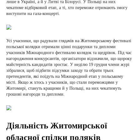
лише в Україні, а й у Литві та Білорусі. У Польщі на них
чекатиме відбірковий етап, а ті, хто переможе отримають змогу
виступити на гала-концерті.
Усі учасники, що радували глядачів на Житомирському фестивалі
польської колядки отримали цінні подарунки та дипломи
учасників Міжнародного фестивалю колядок та щедрівок. Під час
нагородження конкурсантів, організатори відзначили, що щороку
майстерність кандидатів зростає. У неділю 19 грудня члени журі
зібралися, щоб підбити підсумки заходу та обрати трьох
претендентів, які поїдуть на Міжнародний етап у польському
місті. Якщо ж хтось з учасників, що стали переможцями у
Житомирі, стануть кращими й у Польщі, на них чекатимуть
грошові нагороди та дипломи.
Діяльність Житомирської
обласної спілки поляків