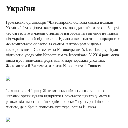
України
Громадська організація “Житомирська обласна спілка поляків
України” функціонує вже протягом двадцяти п’яти років. За цей
час багато хто з членів отримали нагороди та відзнаки не тільки
від українців, а й від поляків. Вдалося налагодити співпрацю між
Житомирською областю та самим Житомиром й двома
воєводствами – Сілезьким та Мазовецьким (місто Плоцьк). Було
підписано угоду між Коростенем та Красніком. У 2014 році мова
йшла про підписання додаткових партнерських угод між
Житомиром й Битомом, а також Коростенем й Тошком.
12 жовтня 2014 року Житомирська обласна спілка поляків
України організувала відкриття Польського центру у місті в
рамках відзначення П’яти днів польської культури. Він став
місцем, де зібрана польська культура, освіта й наука.