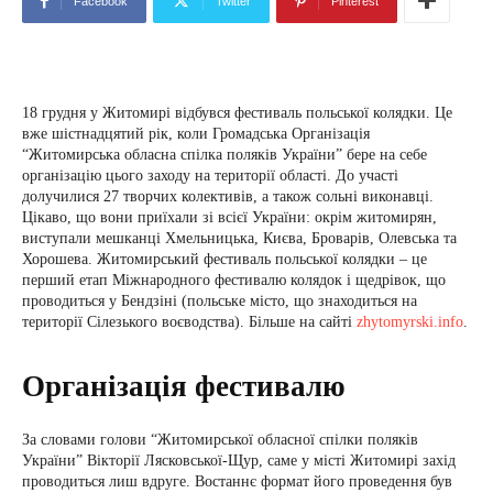
Facebook
Twitter
Pinterest
18 грудня у Житомирі відбувся фестиваль польської колядки. Це
вже шістнадцятий рік, коли Громадська Організація
“Житомирська обласна спілка поляків України” бере на себе
організацію цього заходу на території області. До участі
долучилися 27 творчих колективів, а також сольні виконавці.
Цікаво, що вони приїхали зі всієї України: окрім житомирян,
виступали мешканці Хмельницька, Києва, Броварів, Олевська та
Хорошева. Житомирський фестиваль польської колядки – це
перший етап Міжнародного фестивалю колядок і щедрівок, що
проводиться у Бендзіні (польське місто, що знаходиться на
території Сілезького воєводства). Більше на сайті
zhytomyrski.info
.
Організація фестивалю
За словами голови “Житомирської обласної спілки поляків
України” Вікторії Лясковської-Щур, саме у місті Житомирі захід
проводиться лиш вдруге. Востаннє формат його проведення був