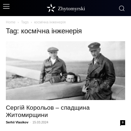
Zhytomyrski
Home
Tags
космічна інженерія
Tag: космічна інженерія
Сергій Корольов – спадщина
Житомирщини
Serhii Vlasikov
-
15.03.2024
0