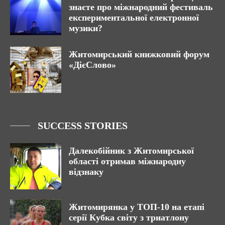
знаєте про міжнародний фестиваль
експериментальної електронної
музики?
Житомирський книжковий форум
«ДієСлово»
SUCCESS STORIES
Далекобійник з Житомирської
області отримав міжнародну
відзнаку
Житомирянка у ТОП-10 на етапі
серії Кубка світу з триатлону