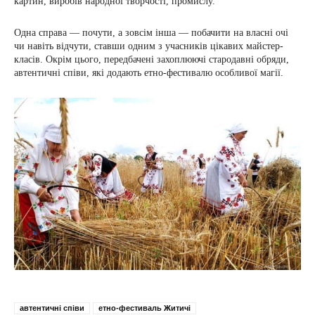
картин, виробів народної творчості, промислу.
Одна справа — почути, а зовсім інша — побачити на власні очі
чи навіть відчути, ставши одним з учасників цікавих майстер-
класів. Окрім цього, передбачені захоплюючі стародавні обряди,
автентичні співи, які додають етно-фестивалю особливої магії.
автентичні співи
етно-фестиваль Житичі