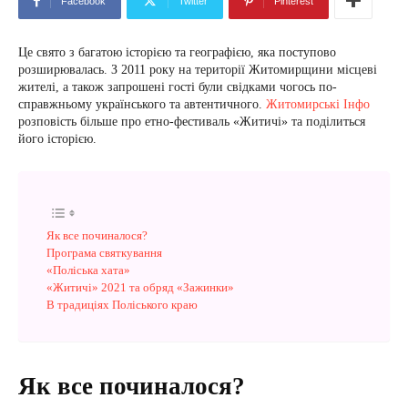
Facebook
Twitter
Pinterest
Це свято з багатою історією та географією, яка поступово
розширювалась. З 2011 року на території Житомирщини місцеві
жителі, а також запрошені гості були свідками чогось по-
справжньому українського та автентичного.
Житомирські Інфо
розповість більше про етно-фестиваль «Житичі» та поділиться
його історією.
Як все починалося?
Програма святкування
«Поліська хата»
«Житичі» 2021 та обряд «Зажинки»
В традиціях Поліського краю
Як все починалося?