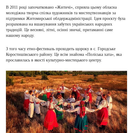
В 2011 році започатковано «Житичі», сприяла цьому обласна
молодіжна творча спілка художників та мистецтвознавців за
підтримки Житомирської облдержадміністрації. Ідея проєкту була
розрахована на вшанування забутих українських народних
традицій. Це весняні, літні, осінні звичаї, притаманні саме
нашому народу.
З того часу етно-фестиваль проходить щороку в с. Городське
Коростишівського району. Це всім знайома «Поліська хата», яка
прославилась в якості культурно-мистецького центру.