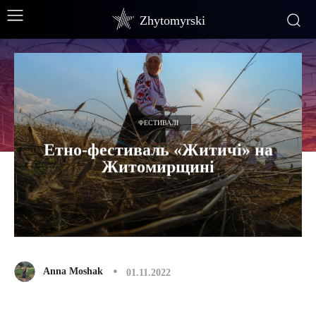
Zhytomyrski
ФЕСТИВАЛІ
Етно-фестиваль «Житичі» на
Житомирщині
Anna Moshak
01.11.2022