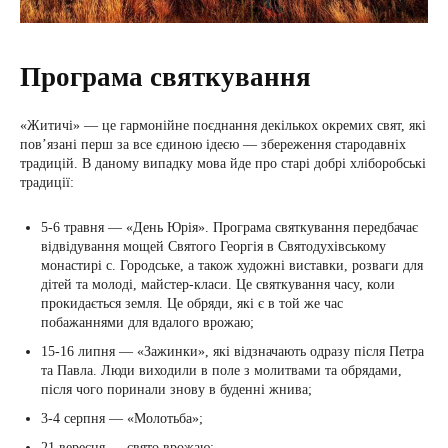
Програма святкування
«Житичі» — це гармонійне поєднання декількох окремих свят, які
пов’язані перш за все єдиною ідеєю — збереження стародавніх
традицій. В даному випадку мова йде про старі добрі хліборобські
традиції:
5-6 травня — «День Юрія». Програма святкування передбачає
відвідування мощей Святого Георгія в Святодухівському
монастирі с. Городське, а також художні виставки, розваги для
дітей та молоді, майстер-класи. Це святкування часу, коли
прокидається земля. Це обряди, які є в той же час
побажаннями для вдалого врожаю;
15-16 липня — «Зажинки», які відзначають одразу після Петра
та Павла. Люди виходили в поле з молитвами та обрядами,
після чого поринали знову в буденні жнива;
3-4 серпня — «Молотьба»;
21 вересня — свято врожаю;