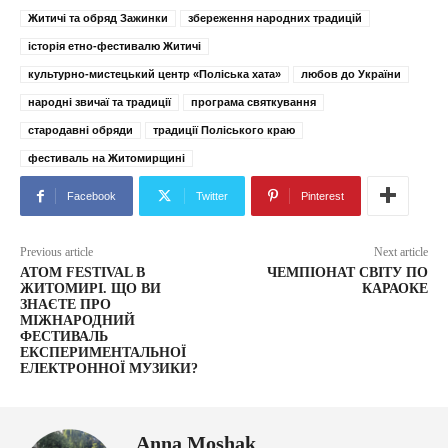
Житичі та обряд Зажинки
збереження народних традицій
історія етно-фестивалю Житичі
культурно-мистецький центр «Поліська хата»
любов до України
народні звичаї та традиції
програма святкування
стародавні обряди
традиції Поліського краю
фестиваль на Житомирщині
Facebook
Twitter
Pinterest
Previous article
Next article
ATOM FESTIVAL В
ЧЕМПІОНАТ СВІТУ ПО
ЖИТОМИРІ. ЩО ВИ
КАРАОКЕ
ЗНАЄТЕ ПРО
МІЖНАРОДНИЙ
ФЕСТИВАЛЬ
ЕКСПЕРИМЕНТАЛЬНОЇ
ЕЛЕКТРОННОЇ МУЗИКИ?
Anna Moshak