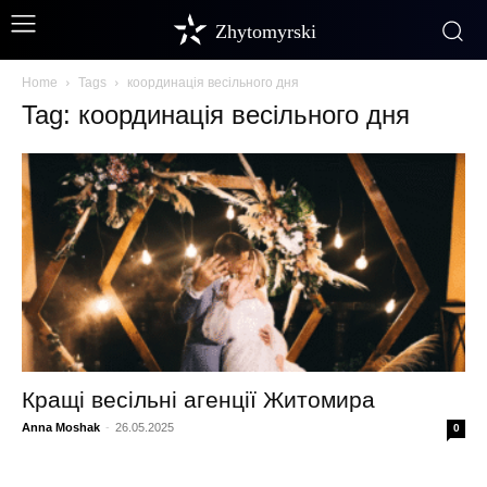
Zhytomyrski
Home
Tags
координація весільного дня
Tag: координація весільного дня
Кращі весільні агенції Житомира
Anna Moshak
-
26.05.2025
0