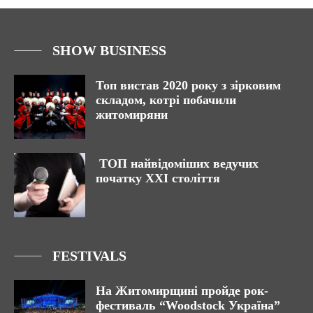
SHOW BUSINESS
Топ вистав 2020 року з зірковим
складом, котрі побачили
житомиряни
ТОП найвідоміших ведучих
початку ХХІ століття
FESTIVALS
На Житомирщині пройде рок-
фестиваль “Woodstock Україна”